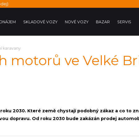
dej)
ONÁJEM
SKLADOVÉ VOZY
NOVÉ VOZY
BAZAR
SERVIS
ní karavany
h motorů ve Velké Brit
 roku 2030. Které země chystají podobný zákaz a co to z
ovou dopravu. Od roku 2030 bude zakázán prodej automo