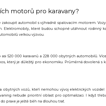
ích motorů pro karavany?
é zakoupit automobil s výhradně spalovacím motorem. Vozy
m. Elektromobily, které budou schopné utáhnout rodinný kar
automobilů velkou výzvou.
no asi 520 000 karavanů a 228 000 obytných automobilů. Více 
os, který je důležitý pro ekonomiku. Průměrná dovolená s k
obytných vozů, kteří nemohou vývoj elektrických vozidel ni
aning nebude prioritní oblast pro optimalizaci. I když třeb
o praxe je ještě běh na dlouhou trať.