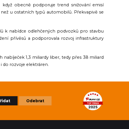
I když obecně podporuje trend snižování emisí
 než u ostatních typů automobilů. Překvapivě se
ilů k nabídce odlehčených podvozků pro stavbu
žení přívěsů a podporovala rozvoj infrastruktury
abíječek 1,3 miliardy liber, tedy přes 38 miliard
i do rozvoje elektráren.
řidat
Odebrat