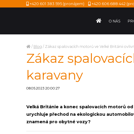
+420 601 383 595
(pronájem)
+420 606 688 442
(pro
O NÁS
PR
/
Blog
/
Zákaz spalovacích motorů ve Velké Británii ovliv
Zákaz spalovacíc
karavany
08.05.2023 20:00:27
Velká Británie a konec spalovacích motorů od
urychluje přechod na ekologickou automobil
znamená pro obytné vozy?