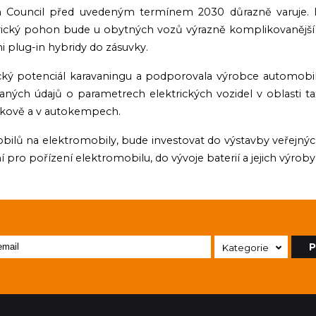
an Council před uvedeným termínem 2030 důrazně varuje. 
ktrický pohon bude u obytných vozů výrazně komplikovanější
ni plug-in hybridy do zásuvky.
cký potenciál karavaningu a podporovala výrobce automob
aných údajů o parametrech elektrických vozidel v oblasti ta
enkově a v autokempech.
ilů na elektromobily, bude investovat do výstavby veřejných n
 pro pořízení elektromobilu, do vývoje baterií a jejich výroby 
P
Kategorie