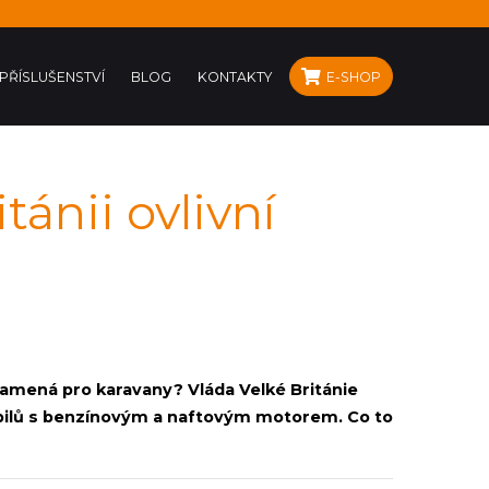
PŘÍSLUŠENSTVÍ
BLOG
KONTAKTY
E-SHOP
ánii ovlivní
namená pro karavany? Vláda Velké Británie
bilů s benzínovým a naftovým motorem. Co to