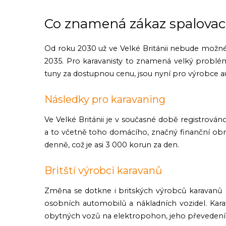
Co znamená zákaz spalovac
Od roku 2030 už ve Velké Británii nebude možn
2035. Pro karavanisty to znamená velký problé
tuny za dostupnou cenu, jsou nyní pro výrobce 
Následky pro karavaning
Ve Velké Británii je v současné době registrová
a to včetně toho domácího, značný finanční obn
denně, což je asi 3 000 korun za den.
Britští výrobci karavanů
Změna se dotkne i britských výrobců karavanů a 
osobních automobilů a nákladních vozidel. Karav
obytných vozů na elektropohon, jeho převedení d