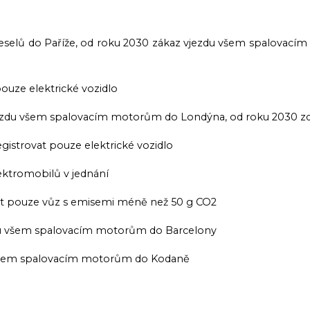
selů do Paříže, od roku 2030 zákaz vjezdu všem spalovacím 
uze elektrické vozidlo
zdu všem spalovacím motorům do Londýna, od roku 2030 zde 
strovat pouze elektrické vozidlo
ktromobilů v jednání
t pouze vůz s emisemi méně než 50 g CO2
u všem spalovacím motorům do Barcelony
všem spalovacím motorům do Kodaně