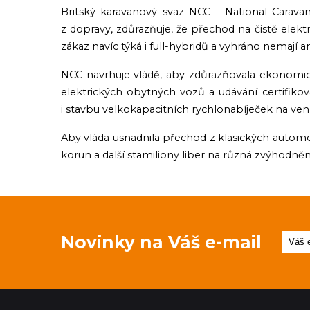
Britský karavanový svaz NCC - National Carav
z dopravy, zdůrazňuje, že přechod na čistě ele
zákaz navíc týká i full-hybridů a vyhráno nemají a
NCC navrhuje vládě, aby zdůrazňovala ekonomi
elektrických obytných vozů a udávání certifikov
i stavbu velkokapacitních rychlonabíječek na v
Aby vláda usnadnila přechod z klasických automob
korun a další stamiliony liber na různá zvýhodnění
Novinky na Váš e-mail