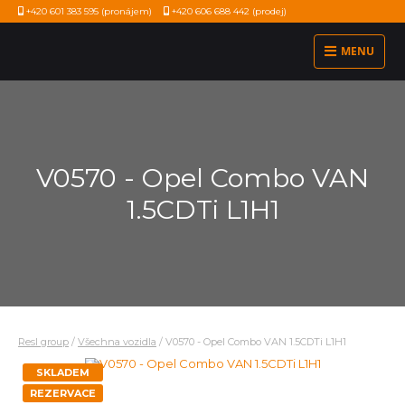
+420 601 383 595
(pronájem)
+420 606 688 442
(prodej)
MENU
V0570 - Opel Combo VAN
1.5CDTi L1H1
Resl group
/
Všechna vozidla
/
V0570 - Opel Combo VAN 1.5CDTi L1H1
SKLADEM
REZERVACE