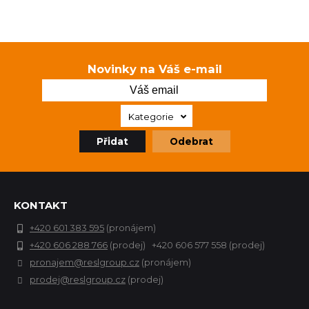
Novinky na Váš e-mail
Kategorie
Přidat
Odebrat
KONTAKT
+420 601 383 595
(pronájem)
+420 606 288 766
(prodej) +420 606 577 558 (prodej)
pronajem@reslgroup.cz
(pronájem)
prodej@reslgroup.cz
(prodej)