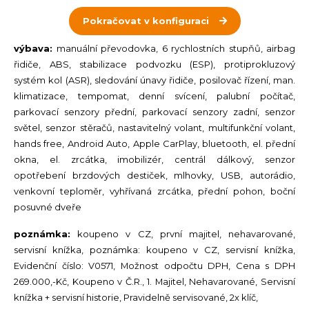
Pokračovat v konfiguraci
výbava:
manuální převodovka, 6 rychlostních stupňů, airbag
řidiče, ABS, stabilizace podvozku (ESP), protiprokluzový
systém kol (ASR), sledování únavy řidiče, posilovač řízení, man.
klimatizace, tempomat, denní svícení, palubní počítač,
parkovací senzory přední, parkovací senzory zadní, senzor
světel, senzor stěračů, nastavitelný volant, multifunkční volant,
hands free, Android Auto, Apple CarPlay, bluetooth, el. přední
okna, el. zrcátka, imobilizér, centrál dálkový, senzor
opotřebení brzdových destiček, mlhovky, USB, autorádio,
venkovní teploměr, vyhřívaná zrcátka, přední pohon, boční
posuvné dveře
poznámka:
koupeno v CZ,​ první majitel,​ nehavarované,​
servisní knížka,​ poznámka: koupeno v CZ,​ servisní knížka,​
Evidenční číslo: V0571,​ Možnost odpočtu DPH,​ Cena s DPH
269.000,​​-Kč,​ Koupeno v Č.R.,​ 1. Majitel,​ Nehavarované,​ Servisní
knížka ​+ servisní historie,​ Pravidelně servisované,​ 2x klíč,​