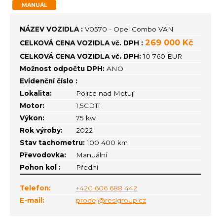
MANUÁL
NÁZEV VOZIDLA :
V0570 - Opel Combo VAN
269 000 Kč
CELKOVÁ CENA VOZIDLA vč. DPH :
CELKOVÁ CENA VOZIDLA vč. DPH:
10 760 EUR
Možnost odpočtu DPH:
ANO
Evidenční číslo :
Lokalita:
Police nad Metují
Motor:
1,5CDTi
Výkon:
75 kw
Rok výroby:
2022
Stav tachometru:
100 400 km
Převodovka:
Manuální
Pohon kol :
Přední
Telefon:
+420 606 688 442
E-mail:
prodej@reslgroup.cz