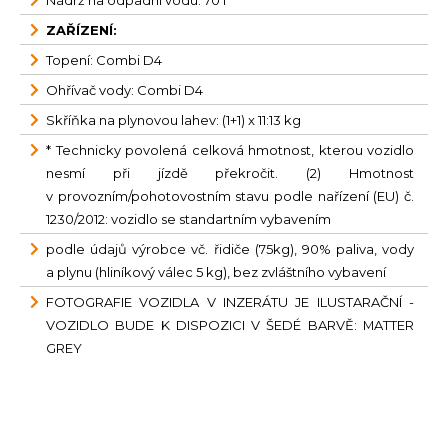
Nádrž na odpadní vodu: 70 l
ZAŘÍZENÍ:
Topení: Combi D4
Ohřívač vody: Combi D4
Skříňka na plynovou lahev: (1+1) x 11:13 kg
* Technicky povolená celková hmotnost, kterou vozidlo
nesmí při jízdě překročit. (2) Hmotnost
v provozním/pohotovostním stavu podle nařízení (EU) č.
1230/2012: vozidlo se standartním vybavením
podle údajů výrobce vč. řidiče (75kg), 90% paliva, vody
a plynu (hliníkový válec 5 kg), bez zvláštního vybavení
FOTOGRAFIE VOZIDLA V INZERÁTU JE ILUSTARAČNÍ -
VOZIDLO BUDE K DISPOZICI V ŠEDÉ BARVĚ: MATTER
GREY