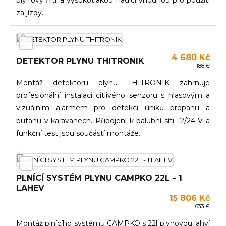
plynový filtr a vysokotlakou hadici vhodnou pro použití
za jízdy.
4 680 Kč
DETEKTOR PLYNU THITRONIK
188 €
Montáž detektoru plynu THITRONIK zahrnuje
profesionální instalaci citlivého senzoru s hlasovým a
vizuálním alarmem pro detekci úniků propanu a
butanu v karavanech. Připojení k palubní síti 12/24 V a
funkční test jsou součástí montáže.
PLNÍCÍ SYSTÉM PLYNU CAMPKO 22L - 1
LAHEV
15 806 Kč
633 €
Montáž plnícího systému CAMPKO s 22l plynovou lahví