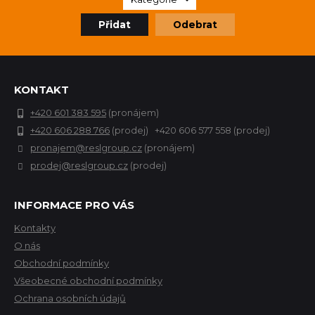
Přidat
Odebrat
KONTAKT
+420 601 383 595
(pronájem)
+420 606 288 766
(prodej) +420 606 577 558 (prodej)
pronajem@reslgroup.cz
(pronájem)
prodej@reslgroup.cz
(prodej)
INFORMACE PRO VÁS
Kontakty
O nás
Obchodní podmínky
Všeobecné obchodní podmínky
Ochrana osobních údajů