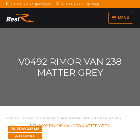
+420 601 383 595
(pronájem)
+420 606 688 442
(prodej)
MENU
V0492 RIMOR VAN 238
MATTER GREY
Resl group
/
Všechna vozidla
/
V0492 RIMOR VAN 238 MATTER GREY
PŘIPRAVUJEME
AUTOMAT