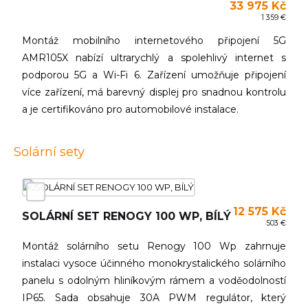
33 975 Kč
1 359 €
Montáž mobilního internetového připojení 5G
AMR105X nabízí ultrarychlý a spolehlivý internet s
podporou 5G a Wi-Fi 6. Zařízení umožňuje připojení
více zařízení, má barevný displej pro snadnou kontrolu
a je certifikováno pro automobilové instalace.
Solární sety
12 575 Kč
SOLÁRNÍ SET RENOGY 100 WP, BÍLÝ
503 €
Montáž solárního setu Renogy 100 Wp zahrnuje
instalaci vysoce účinného monokrystalického solárního
panelu s odolným hliníkovým rámem a voděodolností
IP65. Sada obsahuje 30A PWM regulátor, který