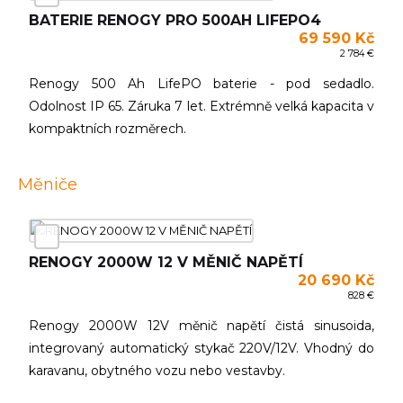
BATERIE RENOGY PRO 500AH LIFEPO4
69 590 Kč
2 784 €
Renogy 500 Ah LifePO baterie - pod sedadlo.
Odolnost IP 65. Záruka 7 let. Extrémně velká kapacita v
kompaktních rozměrech.
Měniče
RENOGY 2000W 12 V MĚNIČ NAPĚTÍ
20 690 Kč
828 €
Renogy 2000W 12V měnič napětí čistá sinusoida,
integrovaný automatický stykač 220V/12V. Vhodný do
karavanu, obytného vozu nebo vestavby.