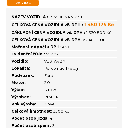
09-2026
NÁZEV VOZIDLA :
RIMOR VAN 238
1 450 175 Kč
CELKOVÁ CENA VOZIDLA vč. DPH :
ZÁKLADNÍ CENA VOZIDLA vč. DPH :
1 370 500 Kč
CELKOVÁ CENA VOZIDLA vč. DPH:
62 487 EUR
Možnost odpočtu DPH:
ANO
Evidenční číslo :
V0492
Vozidlo:
VESTAVBA
Lokalita:
Police nad Metují
Podvozek:
Ford
Motor:
2,0
Výkon:
121 kw
Výrobce:
RIMOR
Rok výroby:
Nové
Celková hmotnost:
3500 kg
Počet osob jízda:
4
Počet osob spaní :
3