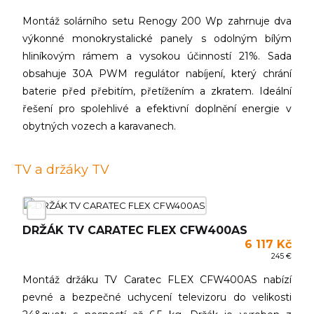
Montáž solárního setu Renogy 200 Wp zahrnuje dva
výkonné monokrystalické panely s odolným bílým
hliníkovým rámem a vysokou účinností 21%. Sada
obsahuje 30A PWM regulátor nabíjení, který chrání
baterie před přebitím, přetížením a zkratem. Ideální
řešení pro spolehlivé a efektivní doplnění energie v
obytných vozech a karavanech.
TV a držáky TV
DRŽÁK TV CARATEC FLEX CFW400AS
6 117 Kč
245 €
Montáž držáku TV Caratec FLEX CFW400AS nabízí
pevné a bezpečné uchycení televizoru do velikosti