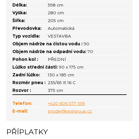
Délka:
598 cm
Výška:
280 cm
Šířka:
205 cm
Převodovka:
Automatická
Typ vozidla:
VESTAVBA
Objem nádrže na čistou vodu :
90
Objem nádrže na odpadní vodu:
70
Pohon kol :
PŘEDNÍ
Lůžko střední části:
90 x 175 cm
Zadní lůžko:
130 x 185 cm
Rozměr pneu :
235/65 R 16 C
Rozvor :
375 cm
Telefon:
+420 606 577 599
E-mail:
prodej@reslgroup.cz
PŘÍPLATKY