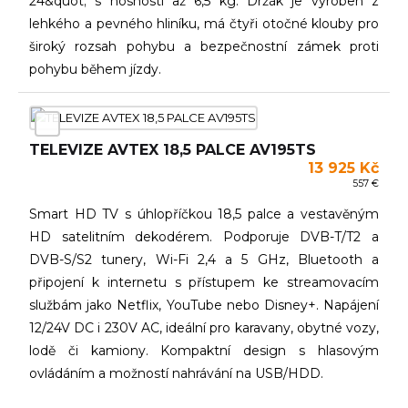
24&quot; s nosností až 6,5 kg. Držák je vyroben z
lehkého a pevného hliníku, má čtyři otočné klouby pro
široký rozsah pohybu a bezpečnostní zámek proti
pohybu během jízdy.
TELEVIZE AVTEX 18,5 PALCE AV195TS
13 925 Kč
557 €
Smart HD TV s úhlopříčkou 18,5 palce a vestavěným
HD satelitním dekodérem. Podporuje DVB-T/T2 a
DVB-S/S2 tunery, Wi-Fi 2,4 a 5 GHz, Bluetooth a
připojení k internetu s přístupem ke streamovacím
službám jako Netflix, YouTube nebo Disney+. Napájení
12/24V DC i 230V AC, ideální pro karavany, obytné vozy,
lodě či kamiony. Kompaktní design s hlasovým
ovládáním a možností nahrávání na USB/HDD.