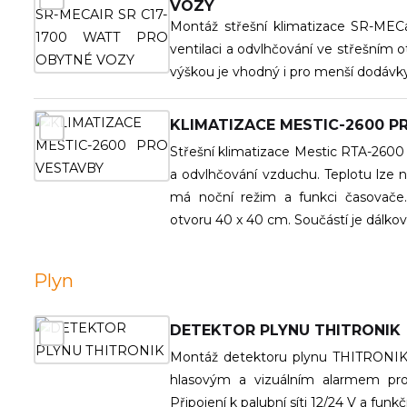
VOZY
Montáž střešní klimatizace SR-MECa
ventilaci a odvlhčování ve střešním 
výškou je vhodný i pro menší dodávky
KLIMATIZACE MESTIC-2600 P
Střešní klimatizace Mestic RTA-2600
a odvlhčování vzduchu. Teplotu lze na
má noční režim a funkci časovače.
otvoru 40 x 40 cm. Součástí je dálkov
Plyn
DETEKTOR PLYNU THITRONIK
Montáž detektoru plynu THITRONIK za
hlasovým a vizuálním alarmem pro
Připojení k palubní síti 12/24 V a funk