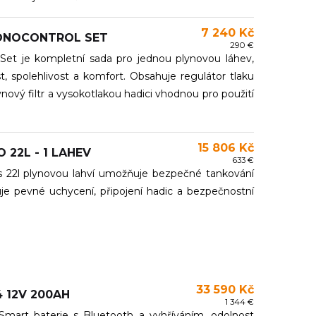
7 240 Kč
ONOCONTROL SET
290 €
t je kompletní sada pro jednou plynovou láhev,
 spolehlivost a komfort. Obsahuje regulátor tlaku
vý filtr a vysokotlakou hadici vhodnou pro použití
15 806 Kč
 22L - 1 LAHEV
633 €
22l plynovou lahví umožňuje bezpečné tankování
je pevné uchycení, připojení hadic a bezpečnostní
33 590 Kč
 12V 200AH
1 344 €
rt baterie s Bluetooth a vyhříváním, odolnost