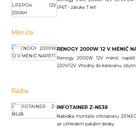
IP67 - záruka 7 let!
Měniče
RENOGY 2000W 12 V MĚNIČ N
Renogy 2000W 12V měnič napětí či
220V/12V. Vhodný do karavanu, obyt
Rádia
INFOTAINER Z-N538
Nabídka montáže infotaineru ZENEC 
se vzhledem palubní desky.