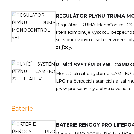
REGULÁTOR PLYNU TRUMA M
Regulátor TRUMA MonoControl CS Se
která kombinuje vysokou bezpečnost,
se zabudovaným crash senzorem, plyno
za jízdy.
PLNÍCÍ SYSTÉM PLYNU CAMPKO
Montáž plnícího systému CAMPKO s 
LPG na čerpacích stanicích a zahrnu
prvky pro karavany a obytná vozidla.
Baterie
BATERIE RENOGY PRO LIFEPO4
Renogy PRO 200Ah 12V LiFePO4 Sma