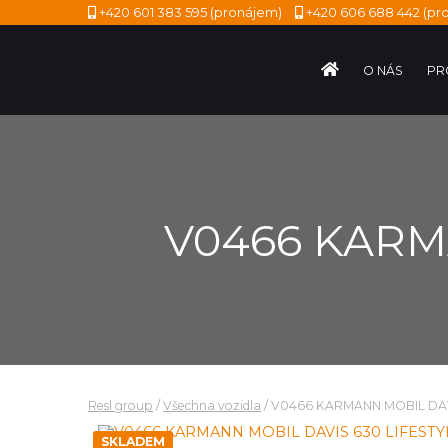
+420 601 383 595
(pronájem)
+420 606 688 442
(pro
O NÁS
PR
V0466 KARM
Resl group
/
Všechna vozidla
/
V0466 KARMANN MOBIL DAVI
SKLADEM