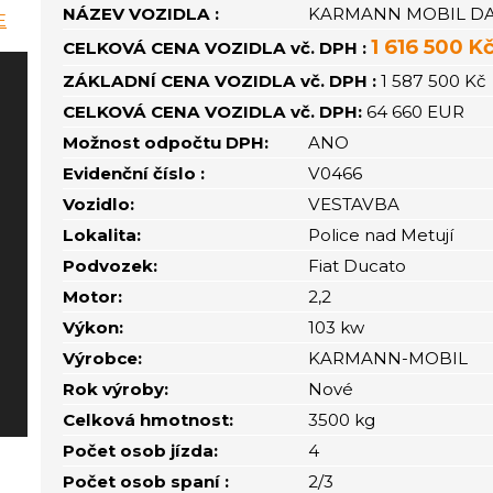
NÁZEV VOZIDLA :
KARMANN MOBIL DAV
1 616 500 K
CELKOVÁ CENA VOZIDLA vč. DPH :
ZÁKLADNÍ CENA VOZIDLA vč. DPH :
1 587 500 Kč
CELKOVÁ CENA VOZIDLA vč. DPH:
64 660 EUR
Možnost odpočtu DPH:
ANO
Evidenční číslo :
V0466
Vozidlo:
VESTAVBA
Lokalita:
Police nad Metují
Podvozek:
Fiat Ducato
Motor:
2,2
Výkon:
103 kw
Výrobce:
KARMANN-MOBIL
Rok výroby:
Nové
Celková hmotnost:
3500 kg
Počet osob jízda:
4
Počet osob spaní :
2/3