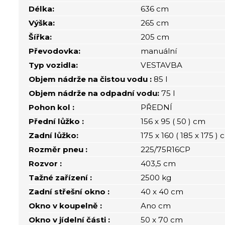
Délka:
636 cm
Výška:
265 cm
Šířka:
205 cm
Převodovka:
manuální
Typ vozidla:
VESTAVBA
Objem nádrže na čistou vodu :
85 l
Objem nádrže na odpadní vodu:
75 l
Pohon kol :
PŘEDNÍ
Přední lůžko :
156 x 95 ( 50 ) cm
Zadní lůžko:
175 x 160 ( 185 x 175 )
Rozměr pneu :
225/75R16CP
Rozvor :
403,5 cm
Tažné zařízení :
2500 kg
Zadní střešní okno :
40 x 40 cm
Okno v koupelně :
Ano cm
Okno v jídelní části :
50 x 70 cm