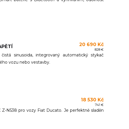
20 690 Kč
APĚTÍ
828 €
stá sinusoida, integrovaný automatický stykač
ného vozu nebo vestavby.
18 530 Kč
741 €
Z-N538 pro vozy Fiat Ducato. Je perfektně sladěn