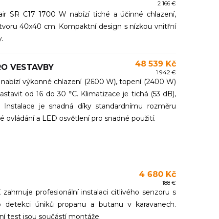
2 166 €
ir SR C17 1700 W nabízí tiché a účinné chlazení,
otvoru 40x40 cm. Kompaktní design s nízkou vnitřní
.
48 539 Kč
RO VESTAVBY
1 942 €
 nabízí výkonné chlazení (2600 W), topení (2400 W)
stavit od 16 do 30 °C. Klimatizace je tichá (53 dB),
 Instalace je snadná díky standardnímu rozměru
é ovládání a LED osvětlení pro snadné použití.
4 680 Kč
188 €
hrnuje profesionální instalaci citlivého senzoru s
 detekci úniků propanu a butanu v karavanech.
ční test jsou součástí montáže.