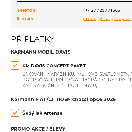
Telefon:
++420725771663
E-mail:
prodej@reslgroup.cz
PŘÍPLATKY
KARMANN MOBIL DAVIS
KM DAVIS CONCEPT PAKET
LAKOVÁNÍ NÁRAZNÍKU, MLHOVÉ SVĚTLOMETY, 
PODRUČKAMI, PŘÍPRAVA PRO RÁDIO, DAP PŘÍPRA
KABINY, BOČNÍ SÍŤ PROTI HMYZU,
Karmann FIAT/CITROEN chassi opce 2026
Šedý lak Artense
PROMO AKCE / SLEVY