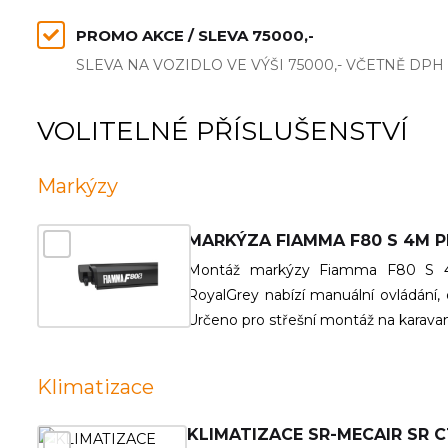
PROMO AKCE / SLEVA 75000,-
SLEVA NA VOZIDLO VE VÝŠI 75000,- VČETNĚ DPH
VOLITELNÉ PŘÍSLUŠENSTVÍ
Markýzy
MARKÝZA FIAMMA F80 S 4M P
Montáž markýzy Fiamma F80 S 4
RoyalGrey nabízí manuální ovládání, o
Určeno pro střešní montáž na karavany
Klimatizace
KLIMATIZACE SR-MECAIR SR 