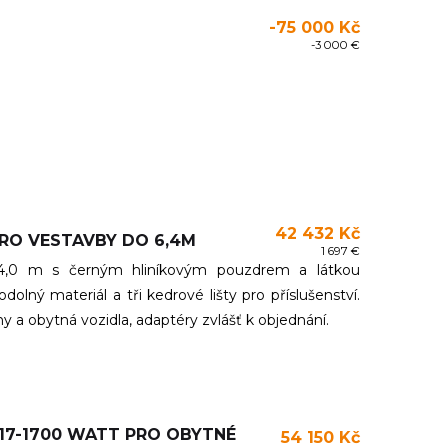
-75 000 Kč
-3 000 €
42 432 Kč
RO VESTAVBY DO 6,4M
1 697 €
,0 m s černým hliníkovým pouzdrem a látkou
dolný materiál a tři kedrové lišty pro příslušenství.
 a obytná vozidla, adaptéry zvlášť k objednání.
C17-1700 WATT PRO OBYTNÉ
54 150 Kč