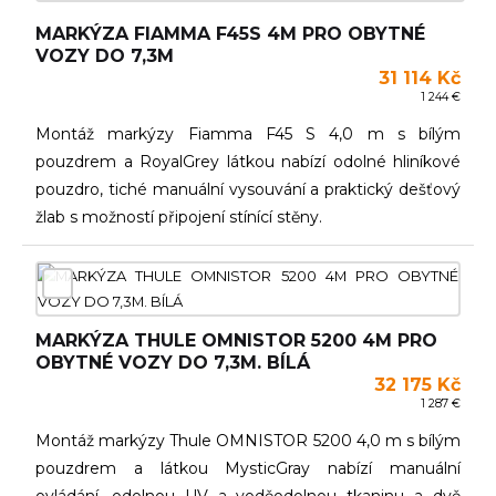
MARKÝZA FIAMMA F45S 4M PRO OBYTNÉ
VOZY DO 7,3M
31 114 Kč
1 244 €
Montáž markýzy Fiamma F45 S 4,0 m s bílým
pouzdrem a RoyalGrey látkou nabízí odolné hliníkové
pouzdro, tiché manuální vysouvání a praktický dešťový
žlab s možností připojení stínící stěny.
MARKÝZA THULE OMNISTOR 5200 4M PRO
OBYTNÉ VOZY DO 7,3M. BÍLÁ
32 175 Kč
1 287 €
Montáž markýzy Thule OMNISTOR 5200 4,0 m s bílým
pouzdrem a látkou MysticGray nabízí manuální