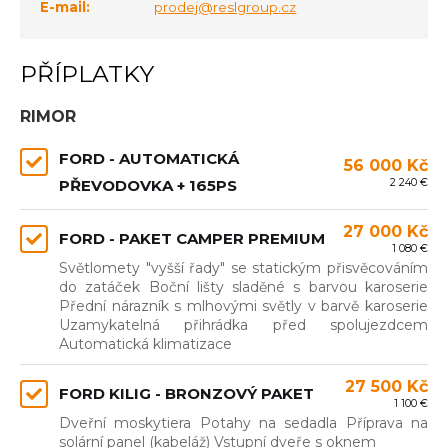
E-mail:
prodej@reslgroup.cz
PŘÍPLATKY
RIMOR
FORD - AUTOMATICKÁ
56 000 Kč
2 240 €
PŘEVODOVKA + 165PS
27 000 Kč
FORD - PAKET CAMPER PREMIUM
1 080 €
Světlomety "vyšší řady" se statickým přisvěcováním
do zatáček Boční lišty sladěné s barvou karoserie
Přední nárazník s mlhovými světly v barvě karoserie
Uzamykatelná přihrádka před spolujezdcem
Automatická klimatizace
27 500 Kč
FORD KILIG - BRONZOVÝ PAKET
1 100 €
Dveřní moskytiera Potahy na sedadla Příprava na
solární panel (kabeláž) Vstupní dveře s oknem