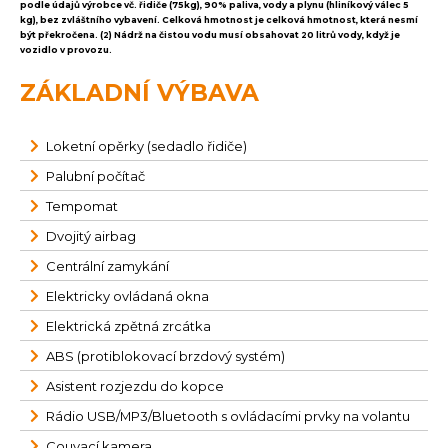
podle údajů výrobce vč. řidiče (75kg), 90% paliva, vody a plynu (hliníkový válec 5
kg), bez zvláštního vybavení. Celková hmotnost je celková hmotnost, která nesmí
být překročena. (2) Nádrž na čistou vodu musí obsahovat 20 litrů vody, když je
vozidlo v provozu.
ZÁKLADNÍ VÝBAVA
Loketní opěrky (sedadlo řidiče)
Palubní počítač
Tempomat
Dvojitý airbag
Centrální zamykání
Elektricky ovládaná okna
Elektrická zpětná zrcátka
ABS (protiblokovací brzdový systém)
Asistent rozjezdu do kopce
Rádio USB/MP3/Bluetooth s ovládacími prvky na volantu
Couvací kamera