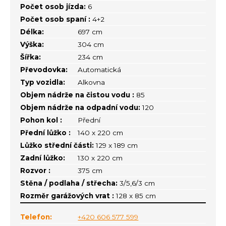
Počet osob jízda:
6
Počet osob spaní :
4+2
Délka:
697 cm
Výška:
304 cm
Šířka:
234 cm
Převodovka:
Automatická
Typ vozidla:
Alkovna
Objem nádrže na čistou vodu :
85
Objem nádrže na odpadní vodu:
120
Pohon kol :
Přední
Přední lůžko :
140 x 220 cm
Lůžko střední části:
129 x 189 cm
Zadní lůžko:
130 x 220 cm
Rozvor :
375 cm
Stěna / podlaha / střecha:
3/5,6/3 cm
Rozměr garážových vrat :
128 x 85 cm
Telefon:
+420 606 577 599