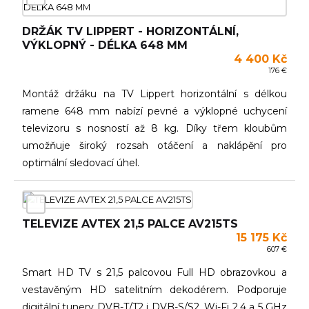
DRŽÁK TV LIPPERT - HORIZONTÁLNÍ,
VÝKLOPNÝ - DÉLKA 648 MM
4 400 Kč
176 €
Montáž držáku na TV Lippert horizontální s délkou
ramene 648 mm nabízí pevné a výklopné uchycení
televizoru s nosností až 8 kg. Díky třem kloubům
umožňuje široký rozsah otáčení a naklápění pro
optimální sledovací úhel.
TELEVIZE AVTEX 21,5 PALCE AV215TS
15 175 Kč
607 €
Smart HD TV s 21,5 palcovou Full HD obrazovkou a
vestavěným HD satelitním dekodérem. Podporuje
digitální tunery DVB-T/T2 i DVB-S/S2, Wi-Fi 2,4 a 5 GHz