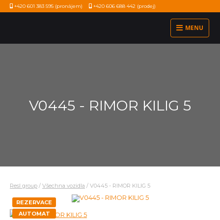
+420 601 383 595
(pronájem)
+420 606 688 442
(prodej)
MENU
V0445 - RIMOR KILIG 5
Resl group
/
Všechna vozidla
/
V0445 - RIMOR KILIG 5
REZERVACE
AUTOMAT