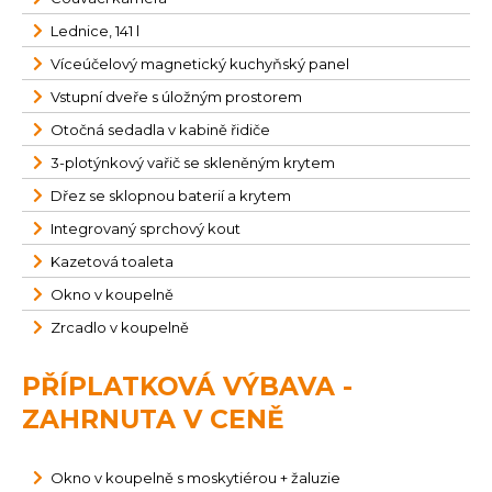
Lednice, 141 l
Víceúčelový magnetický kuchyňský panel
Vstupní dveře s úložným prostorem
Otočná sedadla v kabině řidiče
3-plotýnkový vařič se skleněným krytem
Dřez se sklopnou baterií a krytem
Integrovaný sprchový kout
Kazetová toaleta
Okno v koupelně
Zrcadlo v koupelně
PŘÍPLATKOVÁ VÝBAVA -
ZAHRNUTA V CENĚ
Okno v koupelně s moskytiérou + žaluzie