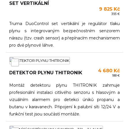
SET VERTIKÁLNÍ
9 825 Kč
393 €
Truma DuoControl set vertikální je regulátor tlaku
plynu s integrovaným bezpečnostním senzorem
nárazu (tzv. crash sensor) a přepínacím mechanismem
pro dvě plynové láhve.
4 680 Kč
DETEKTOR PLYNU THITRONIK
188 €
Montáž detektoru plynu THITRONIK zahrnuje
profesionální instalaci citlivého senzoru s hlasovým a
vizuálním alarmem pro detekci úniků propanu a
butanu v karavanech. Připojení k palubní síti 12/24 V a
funkční test jsou součástí montáže.