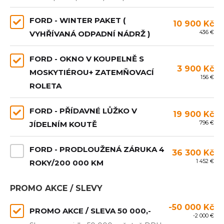
FORD - WINTER PAKET (
10 900 Kč
436 €
VYHŘÍVANÁ ODPADNÍ NÁDRŽ )
FORD - OKNO V KOUPELNĚ S
3 900 Kč
MOSKYTIÉROU+ ZATEMŇOVACÍ
156 €
ROLETA
FORD - PŘÍDAVNÉ LŮŽKO V
19 900 Kč
796 €
JÍDELNÍM KOUTĚ
FORD - PRODLOUŽENÁ ZÁRUKA 4
36 300 Kč
1 452 €
ROKY/200 000 KM
PROMO AKCE / SLEVY
-50 000 Kč
PROMO AKCE / SLEVA 50 000,-
-2 000 €