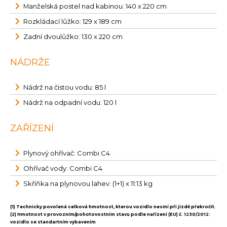
Manželská postel nad kabinou: 140 x 220 cm
Rozkládací lůžko: 129 x 189 cm
Zadní dvoulůžko: 130 x 220 cm
NÁDRŽE
Nádrž na čistou vodu: 85 l
Nádrž na odpadní vodu: 120 l
ZAŘÍZENÍ
Plynový ohřívač: Combi C4
Ohřívač vody: Combi C4
Skříňka na plynovou lahev: (1+1) x 11:13 kg
(1) Technicky povolená celková hmotnost, kterou vozidlo nesmí při jízdě překročit.
(2) Hmotnost v provozním/pohotovostním stavu podle nařízení (EU) č. 1230/2012:
vozidlo se standartním vybavením