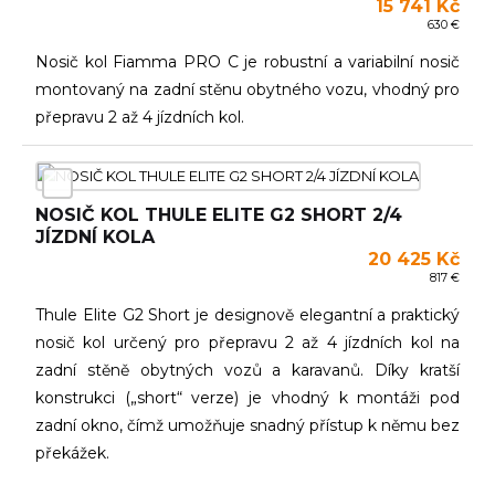
15 741 Kč
630 €
Nosič kol Fiamma PRO C je robustní a variabilní nosič
montovaný na zadní stěnu obytného vozu, vhodný pro
přepravu 2 až 4 jízdních kol.
NOSIČ KOL THULE ELITE G2 SHORT 2/4
JÍZDNÍ KOLA
20 425 Kč
817 €
Thule Elite G2 Short je designově elegantní a praktický
nosič kol určený pro přepravu 2 až 4 jízdních kol na
zadní stěně obytných vozů a karavanů. Díky kratší
konstrukci („short“ verze) je vhodný k montáži pod
zadní okno, čímž umožňuje snadný přístup k němu bez
překážek.