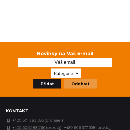
Novinky na Váš e-mail
Kategorie
Přidat
Odebrat
KONTAKT
+420 601 383 595
(pronájem)
+420 606 288 766
(prodej) +420 606 577 558 (prodej)