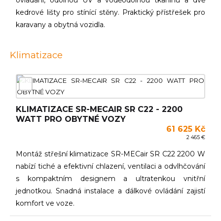
ovládání, odolnou UV a voděodolnou tkaninu a dvě
kedrové lišty pro stínící stěny. Praktický přístřešek pro
karavany a obytná vozidla.
Klimatizace
KLIMATIZACE SR-MECAIR SR C22 - 2200
WATT PRO OBYTNÉ VOZY
61 625 Kč
2 465 €
Montáž střešní klimatizace SR-MECair SR C22 2200 W
nabízí tiché a efektivní chlazení, ventilaci a odvlhčování
s kompaktním designem a ultratenkou vnitřní
jednotkou. Snadná instalace a dálkové ovládání zajistí
komfort ve voze.