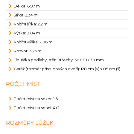
Délka: 6,97 m
Šířka: 2,34 m
Vnitřní šířka: 2,2 m
Výška: 3,04 m
Vnitřní výška: 2,06 m
Rozvor: 3,75 m
Tloušťka podlahy, stěn, střechy: 56 / 30 / 30 mm
Garáž (rozměr přístupových dveří): 128 cm (v) x 85 cm (š)
POČET MÍST
Počet míst na sezení: 6
Počet míst na spaní: 4+2
ROZMĚRY LŮŽEK