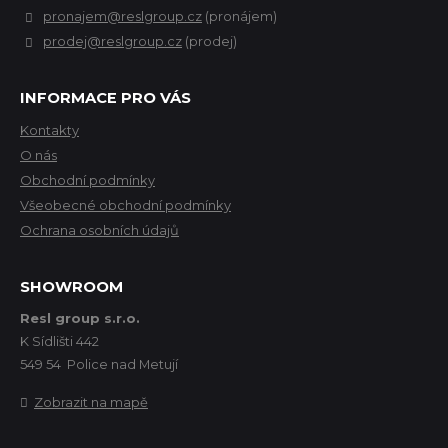
pronajem@reslgroup.cz
(pronájem)
prodej@reslgroup.cz
(prodej)
INFORMACE PRO VÁS
Kontakty
O nás
Obchodní podmínky
Všeobecné obchodní podmínky
Ochrana osobních údajů
SHOWROOM
Resl group s.r.o.
K Sídlišti 442
549 54 Police nad Metují
Zobrazit na mapě