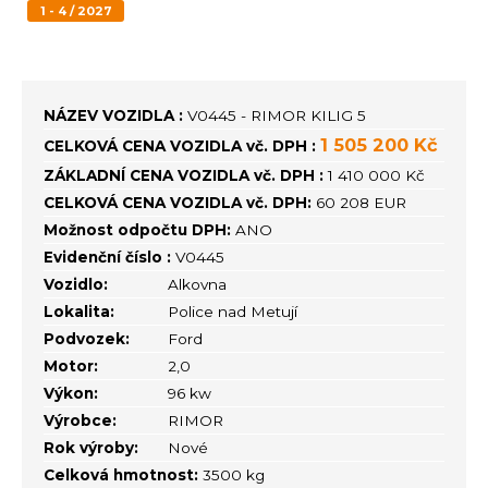
1 - 4 / 2027
NÁZEV VOZIDLA :
V0445 - RIMOR KILIG 5
1 505 200 Kč
CELKOVÁ CENA VOZIDLA vč. DPH :
ZÁKLADNÍ CENA VOZIDLA vč. DPH :
1 410 000 Kč
CELKOVÁ CENA VOZIDLA vč. DPH:
60 208 EUR
Možnost odpočtu DPH:
ANO
Evidenční číslo :
V0445
Vozidlo:
Alkovna
Lokalita:
Police nad Metují
Podvozek:
Ford
Motor:
2,0
Výkon:
96 kw
Výrobce:
RIMOR
Rok výroby:
Nové
Celková hmotnost:
3500 kg