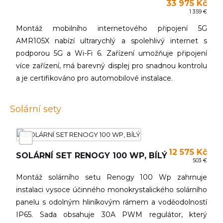
33 975 Kč
1 359 €
Montáž mobilního internetového připojení 5G
AMR105X nabízí ultrarychlý a spolehlivý internet s
podporou 5G a Wi-Fi 6. Zařízení umožňuje připojení
více zařízení, má barevný displej pro snadnou kontrolu
a je certifikováno pro automobilové instalace.
Solární sety
12 575 Kč
SOLÁRNÍ SET RENOGY 100 WP, BÍLÝ
503 €
Montáž solárního setu Renogy 100 Wp zahrnuje
instalaci vysoce účinného monokrystalického solárního
panelu s odolným hliníkovým rámem a voděodolností
IP65. Sada obsahuje 30A PWM regulátor, který