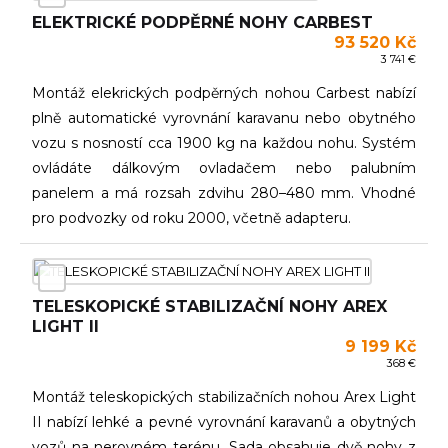
ELEKTRICKÉ PODPĚRNÉ NOHY CARBEST
93 520 Kč
3 741 €
Montáž elekrických podpěrných nohou Carbest nabízí
plně automatické vyrovnání karavanu nebo obytného
vozu s nosností cca 1900 kg na každou nohu. Systém
ovládáte dálkovým ovladačem nebo palubním
panelem a má rozsah zdvihu 280–480 mm. Vhodné
pro podvozky od roku 2000, včetně adapteru.
TELESKOPICKÉ STABILIZAČNÍ NOHY AREX
LIGHT II
9 199 Kč
368 €
Montáž teleskopických stabilizačních nohou Arex Light
II nabízí lehké a pevné vyrovnání karavanů a obytných
vozů na nerovném terénu. Sada obsahuje dvě nohy z