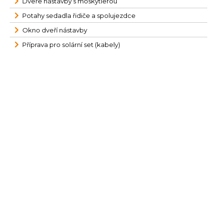
Dveře nástavby s moskytierou
Potahy sedadla řidiče a spolujezdce
Okno dveří nástavby
Příprava pro solární set (kabely)