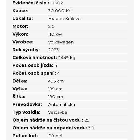
Evidenční číslo :
HK02
Kauce:
30 000 Kč
Lokalita:
Hradec Králové
Motor:
2.0
Výkon:
110 kw
Výrobce:
Volkswagen
Rok výroby:
2023
Celková hmotnost:
2449 kg
Počet osob jízda:
4
Počet osob spaní :
4
Délka:
495 cm
Výška:
199 cm
Šířka:
190 cm
Převodovka:
Automatická
Typ vozidla:
Vestavba
Objem nádrže na čistou vodu :
25
Objem nádrže na odpadní vodu:
30
Pohon kol :
Přední