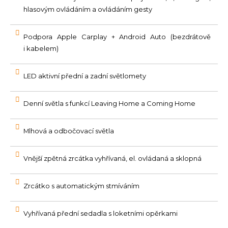
hlasovým ovládáním a ovládáním gesty
Podpora Apple Carplay + Android Auto (bezdrátově
i kabelem)
LED aktivní přední a zadní světlomety
Denní světla s funkcí Leaving Home a Coming Home
Mlhová a odbočovací světla
Vnější zpětná zrcátka vyhřívaná, el. ovládaná a sklopná
Zrcátko s automatickým stmíváním
Vyhřívaná přední sedadla s loketními opěrkami