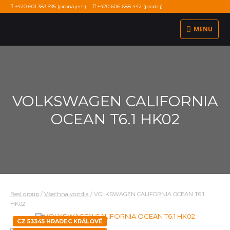
+420 601 383 595
(pronájem)
+420 606 688 442
(prodej)
MENU
VOLKSWAGEN CALIFORNIA
OCEAN T6.1 HK02
Resl group
/
Všechna vozidla
/
VOLKSWAGEN CALIFORNIA OCEAN T6.1
HK02
CZ 53345 HRADEC KRÁLOVÉ