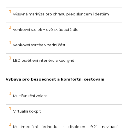
výsuvná markýza pro chranu před sluncem i deštěm
venkovní stolek + dvě skládací židle
venkovní sprcha v zadní části
LED osvětlení interiéru a kuchyně
Výbava pro bezpečnost a komfortní cestování
Multifunkční volant
Virtuální kokpit
Multimediální jednotka s displejem 9,2“, navigací,