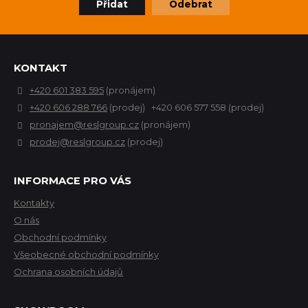
Přidat
Odebrat
KONTAKT
+420 601 383 595
(pronájem)
+420 606 288 766
(prodej) +420 606 577 558 (prodej)
pronajem@reslgroup.cz
(pronájem)
prodej@reslgroup.cz
(prodej)
INFORMACE PRO VÁS
Kontakty
O nás
Obchodní podmínky
Všeobecné obchodní podmínky
Ochrana osobních údajů