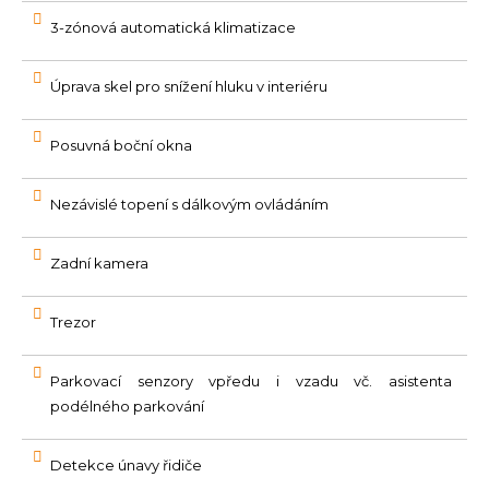
3-zónová automatická klimatizace
Úprava skel pro snížení hluku v interiéru
Posuvná boční okna
Nezávislé topení s dálkovým ovládáním
Zadní kamera
Trezor
Parkovací senzory vpředu i vzadu vč. asistenta
podélného parkování
Detekce únavy řidiče