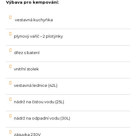
Výbava pro kempování:
vestavná kuchyňka
plynový vařič – 2 plotýnky
dřez s baterií
vnitřní stolek
vestavná lednice (42L)
nádrž na čistou vodu (25L)
nádrž na odpadní vodu (30L)
zásuvka 230V