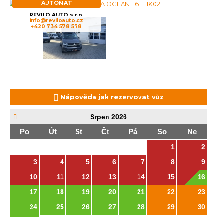
AUTOMAT
REVILO AUTO s.r.o.
info@reviloauto.cz
+420 734 578 578
Nápověda jak rezervovat vůz
Srpen
2026
Po
Út
St
Čt
Pá
So
Ne
1
2
3
4
5
6
7
8
9
10
11
12
13
14
15
16
17
18
19
20
21
22
23
24
25
26
27
28
29
30