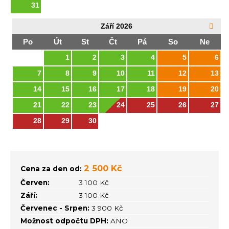
31
Září
2026
Po
Út
St
Čt
Pá
So
Ne
1
2
3
4
5
6
7
8
9
10
11
12
13
14
15
16
17
18
19
20
21
22
23
24
25
26
27
28
29
30
2 500 Kč
Cena za den od:
Červen:
3 100 Kč
Září:
3 100 Kč
Červenec - Srpen:
3 900 Kč
Možnost odpočtu DPH:
ANO