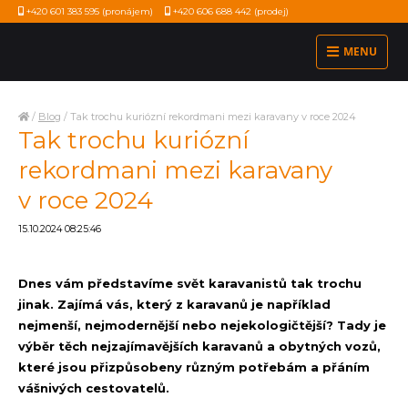
+420 601 383 595
(pronájem)
+420 606 688 442
(prodej)
MENU
/
Blog
/
Tak trochu kuriózní rekordmani mezi karavany v roce 2024
Tak trochu kuriózní
rekordmani mezi karavany
v roce 2024
15.10.2024 08:25:46
Dnes vám představíme svět karavanistů tak trochu
jinak. Zajímá vás, který z karavanů je například
nejmenší, nejmodernější nebo nejekologičtější? Tady je
výběr těch nejzajímavějších karavanů a obytných vozů,
které jsou přizpůsobeny různým potřebám a přáním
vášnivých cestovatelů.