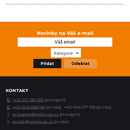
Novinky na Váš e-mail
Kategorie
Přidat
Odebrat
KONTAKT
+420 601 383 595
(pronájem)
+420 606 288 766
(prodej) +420 606 577 558 (prodej)
pronajem@reslgroup.cz
(pronájem)
prodej@reslgroup.cz
(prodej)