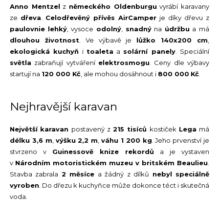
Anno Mentzel
z
německého Oldenburgu
vyrábí karavany
ze
dřeva
.
Celodřevěný přívěs
AirCamper
je díky dřevu z
paulovnie
lehký
, vysoce
odolný
,
snadný
na
údržbu
a má
dlouhou životnost
. Ve výbavě je
lůžko 140x200 cm
,
ekologická kuchyň
i
toaleta
a
solární panely
. Speciální
světla
zabraňují vytváření
elektrosmogu
. Ceny dle výbavy
startují na
120 000 Kč
, ale mohou dosáhnout i
800 000
Kč
.
Nejhravější karavan
Největší
karavan
postavený z
215 tisíců
kostiček
Lega
má
délku 3,6 m
,
výšku 2,2 m
,
váhu 1 200 kg
. Jeho prvenství je
stvrzeno v
Guinessově knize rekordů
a je vystaven
v
Národním motoristickém muzeu v britském Beaulieu
.
Stavba zabrala
2 měsíce
a žádný z dílků
nebyl speciálně
vyroben
. Do dřezu k kuchyňce může dokonce téct i skutečná
voda.