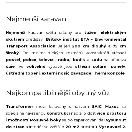
Nejmenší karavan
Nejmenší
karavan světa určený pro
tažení elektrickým
skútrem
představil
Britský institut ETA - Environmental
Transport Association
. Je jen
200 cm dlouhý
a
75 cm
široký
. Do minimalistických rozměrů konstruktéři vtěsnali
postel
,
police
,
televizi, rádio, budík
a
sadu
na přípravu
čaje
. Ve
volitelné
výbavě jsou
střešní
solární panely
,
ústřední topení
,
externí nosič zavazadel
i
herní konzole
.
Nejkompatibilnější obytný vůz
Transformer
mezi karavany s názvem
SAIC Maxus
se
speciálně navrženou
konstrukcí
nabízí o dost
více prostoru
i
možností
.
Posuvné boky
se po zaparkování dají
vysunout
do stran
a interiér se zvětší o
20 m
2
prostoru.
Vysouvací 2.