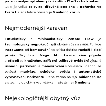
patro
s
malým výtahem
přidá dalších
12 m
2
i s
balkonkem
.
Dole je velká
televize
,
dřevěná podlaha
a
pohovka ve
tvaru L
. Cena lehce přesahuje
9 milionů korun
.
Nejmodernější karavan
Futuristický
a
minimalistický
Pebble Flow
je
technologicky nejpokročilejší
obytný vůz na světě. Funkce
InstaCamp
při
kempování
po stisku tlačítka
rozloží
i
složí
přívěs
. Díky funkci
Magic Hitch
karavan
sám přijede
a
připojí
se k
tažnému zařízení
.
Dálkové ovládání
výrazně
usnadní parkování
a
manévrování
s přívěsem. Snadno lze
ovládat
markýzu
,
schůdky
,
světla
i
automatické
vyrovnávání horizontu
. Cena začíná na
2,5 milionech Kč
a s technologickými vychytávkami přesáhne i
3 miliony
.
Nejekologičtější obytný vůz