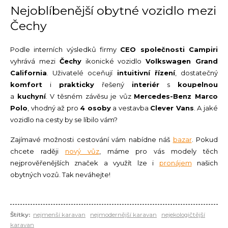
Nejoblíbenější obytné vozidlo mezi
Čechy
Podle interních výsledků firmy
CEO společnosti Campiri
vyhrává mezi
Čechy
ikonické vozidlo
Volkswagen Grand
California
. Uživatelé oceňují
intuitivní řízení
, dostatečný
komfort
i
prakticky
řešený
interiér
s
koupelnou
a
kuchyní
. V těsném závěsu je vůz
Mercedes-Benz Marco
Polo
, vhodný až pro
4 osoby
a vestavba
Clever Vans
. A jaké
vozidlo na cesty by se líbilo vám?
Zajímavé možnosti cestování vám nabídne náš
bazar
. Pokud
chcete raději
nový vůz
, máme pro vás modely těch
nejprověřenějších značek a využít lze i
pronájem
našich
obytných vozů. Tak neváhejte!
Štítky:
nejmenší karavan
nejmodernější karavan
nejekologičtější
karavan