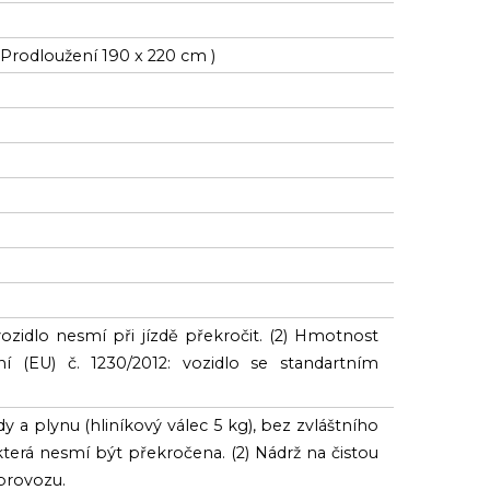
( Prodloužení 190 x 220 cm )
zidlo nesmí při jízdě překročit. (2) Hmotnost
 (EU) č. 1230/2012: vozidlo se standartním
dy a plynu (hliníkový válec 5 kg), bez zvláštního
erá nesmí být překročena. (2) Nádrž na čistou
 provozu.