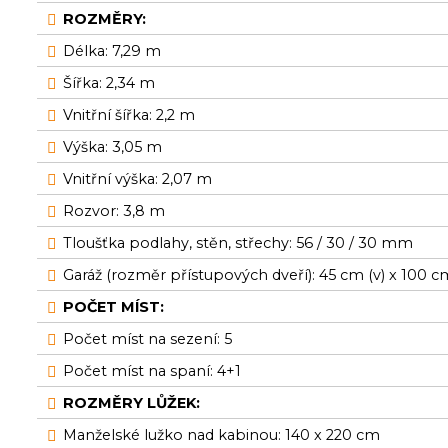
ROZMĚRY:
Délka: 7,29 m
Šířka: 2,34 m
Vnitřní šířka: 2,2 m
Výška: 3,05 m
Vnitřní výška: 2,07 m
Rozvor: 3,8 m
Tloušťka podlahy, stěn, střechy: 56 / 30 / 30 mm
Garáž (rozměr přístupových dveří): 45 cm (v) x 100 c
POČET MÍST:
Počet míst na sezení: 5
Počet míst na spaní: 4+1
ROZMĚRY LŮŽEK:
Manželské lužko nad kabinou: 140 x 220 cm