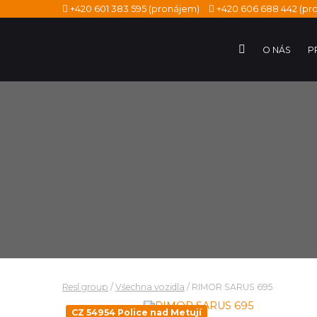
+420 601 383 595
(pronájem)
+420 606 688 442
(pro
O NÁS
P
Resl group
/
Všechna vozidla
/
RIMOR SARUS 695
CZ 54954 Police nad Metují