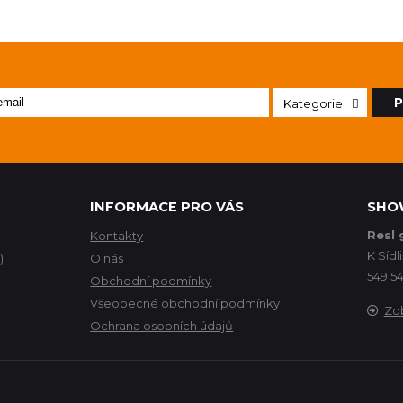
P
Kategorie
INFORMACE PRO VÁS
SHO
Resl 
Kontakty
K Sídli
)
O nás
549 54
Obchodní podmínky
Všeobecné obchodní podmínky
Zo
Ochrana osobních údajů