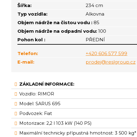
Šířka:
234 cm
Typ vozidla:
Alkovna
Objem nádrže na čistou vodu :
85
Objem nádrže na odpadní vodu:
100
Pohon kol :
PŘEDNÍ
Telefon:
+420 606 577 599
E-mail:
prodej@reslgroup.cz
ZÁKLADNÍ INFORMACE:
Vozidlo: RIMOR
Model: SARUS 695
Podvozek: Fiat
Motorizace: 2,2 l 103 kW (140 PS)
Maximální technicky přípustná hmotnost: 3 500 kg*