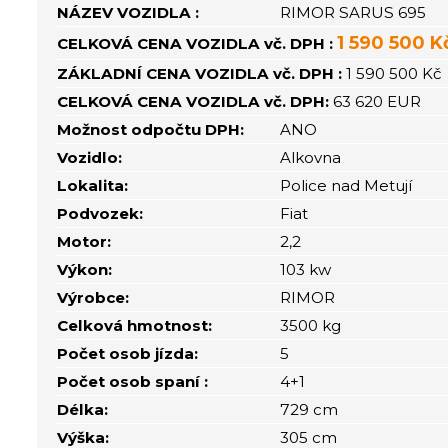
NÁZEV VOZIDLA :
RIMOR SARUS 695
1 590 500 K
CELKOVÁ CENA VOZIDLA vč. DPH :
ZÁKLADNÍ CENA VOZIDLA vč. DPH :
1 590 500 Kč
CELKOVÁ CENA VOZIDLA vč. DPH:
63 620 EUR
Možnost odpočtu DPH:
ANO
Vozidlo:
Alkovna
Lokalita:
Police nad Metují
Podvozek:
Fiat
Motor:
2,2
Výkon:
103 kw
Výrobce:
RIMOR
Celková hmotnost:
3500 kg
Počet osob jízda:
5
Počet osob spaní :
4+1
Délka:
729 cm
Výška:
305 cm