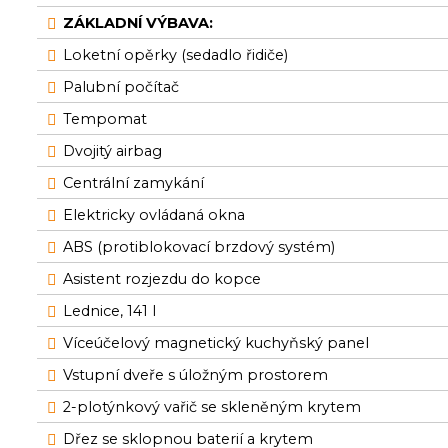
ZÁKLADNÍ VÝBAVA:
Loketní opěrky (sedadlo řidiče)
Palubní počítač
Tempomat
Dvojitý airbag
Centrální zamykání
Elektricky ovládaná okna
ABS (protiblokovací brzdový systém)
Asistent rozjezdu do kopce
Lednice, 141 l
Víceúčelový magnetický kuchyňský panel
Vstupní dveře s úložným prostorem
2-plotýnkový vařič se skleněným krytem
Dřez se sklopnou baterií a krytem