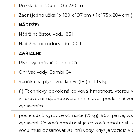
Rozkládací lůžko: 110 x 220 cm
Zadní jednolužka: 1x 180 x 197 cm + 1x 175 x 204 cm 
NÁDRŽE:
Nádrž na čistou vodu: 85 l
Nádrž na odpadní vodu: 100 l
ZAŘÍZENÍ:
Plynový ohřívač: Combi C4
Ohřívač vody: Combi C4
Skříňka na plynovou lahev: (1+1) x 11:13 kg
(1) Technicky povolená celková hmotnost, kterou vo
v provozním/pohotovostním stavu podle nařízení
vybavením
podle údajů výrobce vč. řidiče (75kg), 90% paliva, vo
vybavení. Celková hmotnost je celková hmotnost, kt
vodu musí obsahovat 20 litrů vody, když je vozidlo v