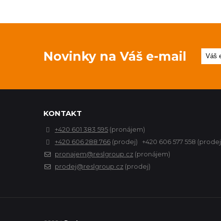
Novinky na Váš e-mail
KONTAKT
+420 601 383 595
(pronájem)
+420 606 288 766
(prodej) +420 606 577 558 (prodej
pronajem@reslgroup.cz
(pronájem)
prodej@reslgroup.cz
(prodej)