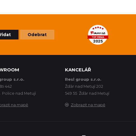
řidat
Odebrat
WROOM
KANCELÁŘ
group s.r.o.
Resl group s.r.o.
šti 442
Žďár nad Metují 202
 Police nad Metují
549 55 Žďár nad Metují
brazit na mapě
Zobrazit na mapě