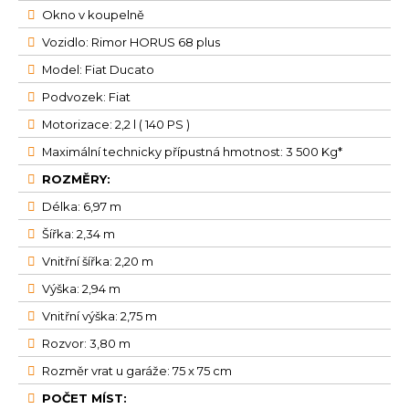
Okno v koupelně
Vozidlo: Rimor HORUS 68 plus
Model: Fiat Ducato
Podvozek: Fiat
Motorizace: 2,2 l ( 140 PS )
Maximální technicky přípustná hmotnost: 3 500 Kg*
ROZMĚRY:
Délka: 6,97 m
Šířka: 2,34 m
Vnitřní šířka: 2,20 m
Výška: 2,94 m
Vnitřní výška: 2,75 m
Rozvor: 3,80 m
Rozměr vrat u garáže: 75 x 75 cm
POČET MÍST: