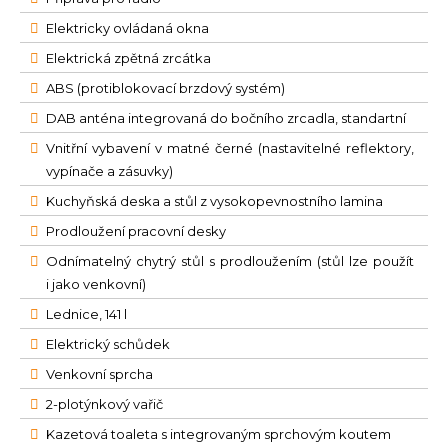
Elektricky ovládaná okna
Elektrická zpětná zrcátka
ABS (protiblokovací brzdový systém)
DAB anténa integrovaná do bočního zrcadla, standartní
Vnitřní vybavení v matné černé (nastavitelné reflektory,
vypínače a zásuvky)
Kuchyňská deska a stůl z vysokopevnostního lamina
Prodloužení pracovní desky
Odnímatelný chytrý stůl s prodloužením (stůl lze použít
i jako venkovní)
Lednice, 141 l
Elektrický schůdek
Venkovní sprcha
2-plotýnkový vařič
Kazetová toaleta s integrovaným sprchovým koutem