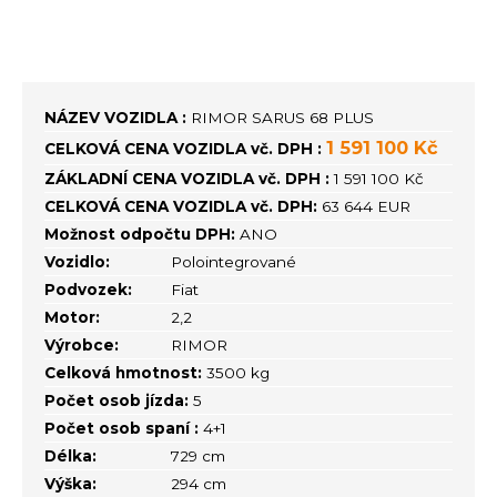
NÁZEV VOZIDLA :
RIMOR SARUS 68 PLUS
1 591 100 Kč
CELKOVÁ CENA VOZIDLA vč. DPH :
ZÁKLADNÍ CENA VOZIDLA vč. DPH :
1 591 100 Kč
CELKOVÁ CENA VOZIDLA vč. DPH:
63 644 EUR
Možnost odpočtu DPH:
ANO
Vozidlo:
Polointegrované
Podvozek:
Fiat
Motor:
2,2
Výrobce:
RIMOR
Celková hmotnost:
3500 kg
Počet osob jízda:
5
Počet osob spaní :
4+1
Délka:
729 cm
Výška:
294 cm