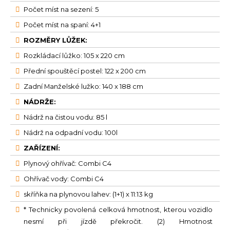
Počet míst na sezení: 5
Počet míst na spaní: 4+1
ROZMĚRY LŮŽEK:
Rozkládací lůžko: 105 x 220 cm
Přední spouštěcí postel: 122 x 200 cm
Zadní Manželské lužko: 140 x 188 cm
NÁDRŽE:
Nádrž na čistou vodu: 85 l
Nádrž na odpadní vodu: 100l
ZAŘÍZENÍ:
Plynový ohřívač: Combi C4
Ohřívač vody: Combi C4
skříňka na plynovou lahev: (1+1) x 11:13 kg
* Technicky povolená celková hmotnost, kterou vozidlo
nesmí při jízdě překročit. (2) Hmotnost