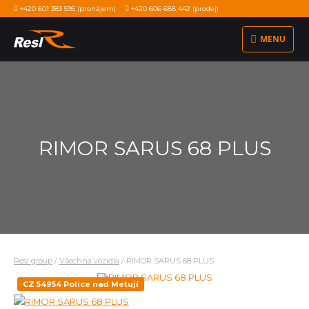
+420 601 383 595
(pronájem)
+420 606 688 442
(prodej)
MENU
RIMOR SARUS 68 PLUS
Resl group
/
Všechna vozidla
/
RIMOR SARUS 68 PLUS
CZ 54954 Police nad Metují