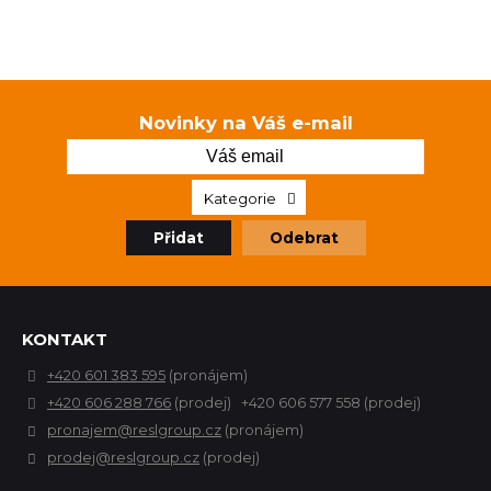
Novinky na Váš e-mail
Kategorie
Přidat
Odebrat
KONTAKT
+420 601 383 595
(pronájem)
+420 606 288 766
(prodej) +420 606 577 558 (prodej)
pronajem@reslgroup.cz
(pronájem)
prodej@reslgroup.cz
(prodej)