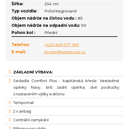
Šířka:
234 cm
Typ vozidla:
Polointegrované
Objem nádrže na čistou vodu :
85
Objem nádrže na odpadní vodu:
90
Pohon kol :
Přední
Telefon:
+420 606 577 599
E-mail:
prodej@reslgroup.cz
ZÁKLADNÍ VÝBAVA:
Sedadla Comfort Plus - kapitánská křesla: Vestavěné
opěrky hlavy, širší zadní opěrka, dvě područky
s nastavením výšky a sklonu
Tempomat
2 x airbag
Centrální zamykání
Příprava pro rádio