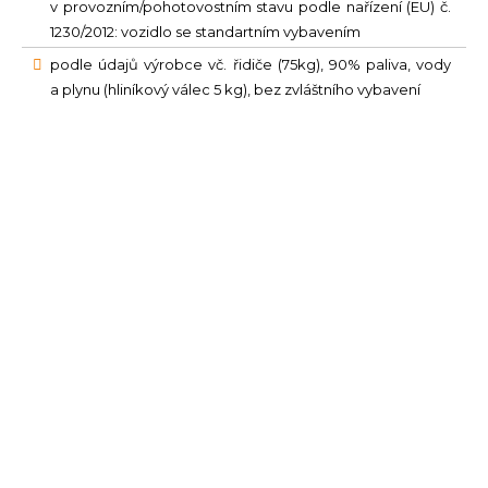
v provozním/pohotovostním stavu podle nařízení (EU) č.
1230/2012: vozidlo se standartním vybavením
podle údajů výrobce vč. řidiče (75kg), 90% paliva, vody
a plynu (hliníkový válec 5 kg), bez zvláštního vybavení