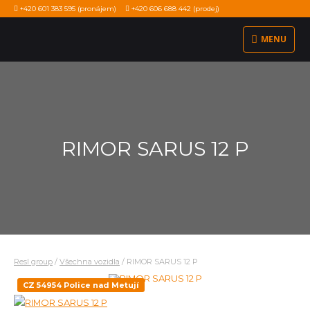
+420 601 383 595
(pronájem)
+420 606 688 442
(prodej)
MENU
RIMOR SARUS 12 P
Resl group
/
Všechna vozidla
/
RIMOR SARUS 12 P
CZ 54954 Police nad Metují