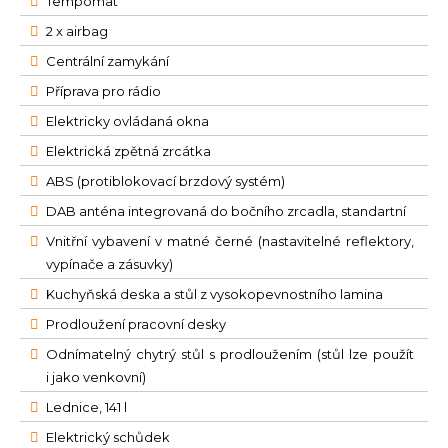
Tempomat
2 x airbag
Centrální zamykání
Příprava pro rádio
Elektricky ovládaná okna
Elektrická zpětná zrcátka
ABS (protiblokovací brzdový systém)
DAB anténa integrovaná do bočního zrcadla, standartní
Vnitřní vybavení v matné černé (nastavitelné reflektory,
vypínače a zásuvky)
Kuchyňská deska a stůl z vysokopevnostního lamina
Prodloužení pracovní desky
Odnímatelný chytrý stůl s prodloužením (stůl lze použít
i jako venkovní)
Lednice, 141 l
Elektrický schůdek