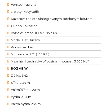
Venkovní sprcha
2-plotýnkový vařič
Kazetová toaleta s integrovaným sprchovým koutem
Okno v koupelně
Vozidlo: Rimor HORUS 95 plus
Model: Fiat Ducato
Podvozek: Fiat
Motorizace: 2,2 l ( 140 PS )
Maximální technicky přípustná hmotnost: 3 500 Kg*
ROZMĚRY:
Délka: 6,42 m
Šířka: 2,34 m
Vnitřní šířka: 2,20 m
Výška: 2,94 m
Vnitřní výška: 2,75 m