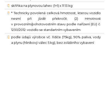
skříňka na plynovou lahev: (1+1) x 11:13 kg
* Technicky povolená celková hmotnost, kterou vozidlo
nesmí při jízdě překročit. (2) Hmotnost
v provozním/pohotovostním stavu podle nařízení (EU) č.
1230/2012: vozidlo se standartním vybavením
podle údajů výrobce vč. řidiče (75kg), 90% paliva, vody
a plynu (hliníkový válec 5 kg), bez zvláštního vybavení