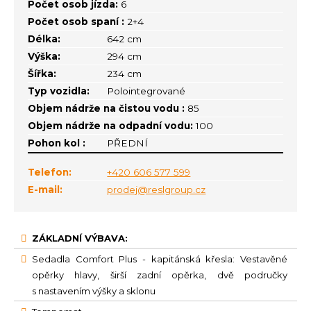
Počet osob jízda:
6
Počet osob spaní :
2+4
Délka:
642 cm
Výška:
294 cm
Šířka:
234 cm
Typ vozidla:
Polointegrované
Objem nádrže na čistou vodu :
85
Objem nádrže na odpadní vodu:
100
Pohon kol :
PŘEDNÍ
Telefon:
+420 606 577 599
E-mail:
prodej@reslgroup.cz
ZÁKLADNÍ VÝBAVA:
Sedadla Comfort Plus - kapitánská křesla: Vestavěné
opěrky hlavy, širší zadní opěrka, dvě područky
s nastavením výšky a sklonu