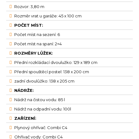
Rozvor: 3,80 m
Rozměr vrat u garáže: 45 x 100 cm
POČET MÍST:
Počet míst na sezení: 6
Počet míst na spaní: 2+4
ROZMĚRY LŮŽEK:
Přední rozkládací dvoulužko: 129 x 189 cm
Přední spouštěcí postel: 138 x 200 cm
zadní dvoulůžko: 138 x 205 cm
NÁDRŽE:
Nádrž na čistou vodu: 85 l
Nádrž na odpadní vodu: 100l
ZAŘÍZENÍ:
Plynový ohřívač: Combi C4
Ohřívač vody: Combi C4