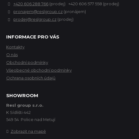
+420 606 288 766
(prodej) +420 606 577 558 (prodej)
pronajem@reslgroup.cz
(pronájem)
prodej@reslgroup.cz
(prodej)
INFORMACE PRO VÁS
Kontakty
O nás
Obchodní podmínky
Všeobecné obchodní podmínky
Ochrana osobních údajů
SHOWROOM
Resl group s.r.o.
K Sídlišti 442
549 54 Police nad Metují
Zobrazit na mapě