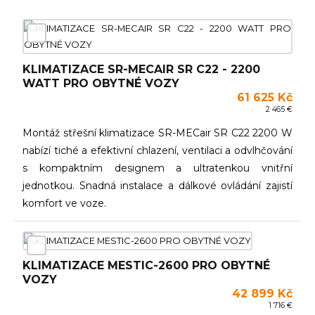
KLIMATIZACE SR-MECAIR SR C22 - 2200
WATT PRO OBYTNÉ VOZY
61 625 Kč
2 465 €
Montáž střešní klimatizace SR-MECair SR C22 2200 W
nabízí tiché a efektivní chlazení, ventilaci a odvlhčování
s kompaktním designem a ultratenkou vnitřní
jednotkou. Snadná instalace a dálkové ovládání zajistí
komfort ve voze.
KLIMATIZACE MESTIC-2600 PRO OBYTNÉ
VOZY
42 899 Kč
1 716 €