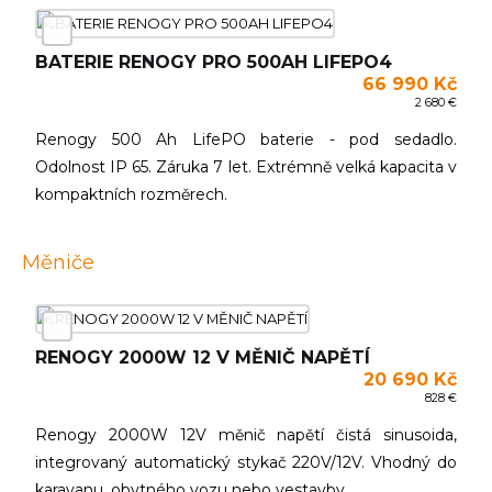
BATERIE RENOGY PRO 500AH LIFEPO4
66 990 Kč
2 680 €
Renogy 500 Ah LifePO baterie - pod sedadlo.
Odolnost IP 65. Záruka 7 let. Extrémně velká kapacita v
kompaktních rozměrech.
Měniče
RENOGY 2000W 12 V MĚNIČ NAPĚTÍ
20 690 Kč
828 €
Renogy 2000W 12V měnič napětí čistá sinusoida,
integrovaný automatický stykač 220V/12V. Vhodný do
karavanu, obytného vozu nebo vestavby.