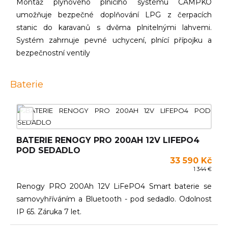
Montáž plynového plnícího systému CAMPKO
umožňuje bezpečné doplňování LPG z čerpacích
stanic do karavanů s dvěma plnitelnými lahvemi.
Systém zahrnuje pevné uchycení, plnící přípojku a
bezpečnostní ventily
Baterie
BATERIE RENOGY PRO 200AH 12V LIFEPO4
POD SEDADLO
33 590 Kč
1 344 €
Renogy PRO 200Ah 12V LiFePO4 Smart baterie se
samovyhříváním a Bluetooth - pod sedadlo. Odolnost
IP 65. Záruka 7 let.