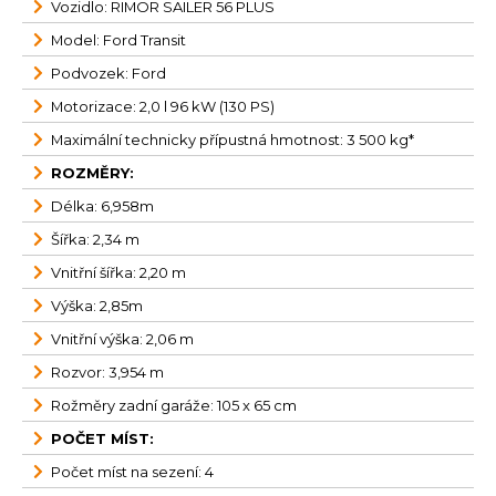
Vozidlo: RIMOR SAILER 56 PLUS
Model: Ford Transit
Podvozek: Ford
Motorizace: 2,0 l 96 kW (130 PS)
Maximální technicky přípustná hmotnost: 3 500 kg*
ROZMĚRY:
Délka: 6,958m
Šířka: 2,34 m
Vnitřní šířka: 2,20 m
Výška: 2,85m
Vnitřní výška: 2,06 m
Rozvor: 3,954 m
Rožměry zadní garáže: 105 x 65 cm
POČET MÍST:
Počet míst na sezení: 4