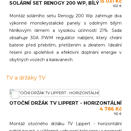
15 031 Kč
SOLÁRNÍ SET RENOGY 200 WP, BÍLÝ
602 €
Montáž solárního setu Renogy 200 Wp zahrnuje dva
výkonné monokrystalické panely s odolným bílým
hliníkovým rámem a vysokou účinností 21%. Sada
obsahuje 30A PWM regulátor nabíjení, který chrání
baterie před přebitím, přetížením a zkratem. Ideální
řešení pro spolehlivé a efektivní doplnění energie v
obytných vozech a karavanech.
TV a držáky TV
OTOČNÍ DRŽÁK TV LIPPERT - HORIZONTÁLNÍ
4 786 Kč
192 €
Montáž otočného držáku TV Lippert - horizontální