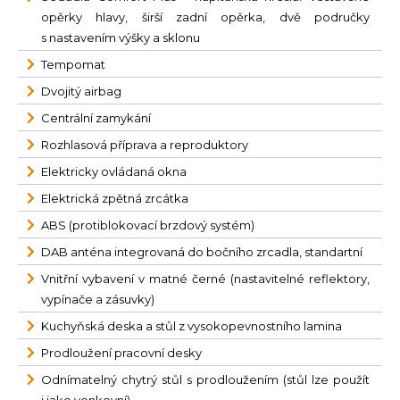
opěrky hlavy, širší zadní opěrka, dvě područky
s nastavením výšky a sklonu
Tempomat
Dvojitý airbag
Centrální zamykání
Rozhlasová příprava a reproduktory
Elektricky ovládaná okna
Elektrická zpětná zrcátka
ABS (protiblokovací brzdový systém)
DAB anténa integrovaná do bočního zrcadla, standartní
Vnitřní vybavení v matné černé (nastavitelné reflektory,
vypínače a zásuvky)
Kuchyňská deska a stůl z vysokopevnostního lamina
Prodloužení pracovní desky
Odnímatelný chytrý stůl s prodloužením (stůl lze použít