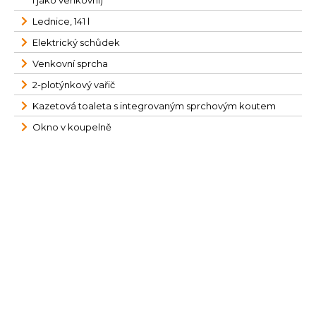
i jako venkovní)
Lednice, 141 l
Elektrický schůdek
Venkovní sprcha
2-plotýnkový vařič
Kazetová toaleta s integrovaným sprchovým koutem
Okno v koupelně