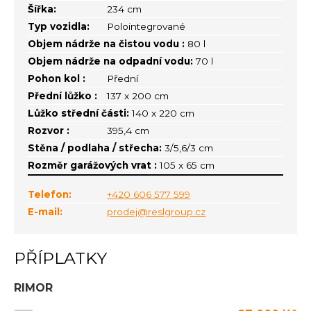
Šířka:
234 cm
Typ vozidla:
Polointegrované
Objem nádrže na čistou vodu :
80 l
Objem nádrže na odpadní vodu:
70 l
Pohon kol :
Přední
Přední lůžko :
137 x 200 cm
Lůžko střední části:
140 x 220 cm
Rozvor :
395,4 cm
Stěna / podlaha / střecha:
3/5,6/3 cm
Rozměr garážových vrat :
105 x 65 cm
Telefon:
+420 606 577 599
E-mail:
prodej@reslgroup.cz
PŘÍPLATKY
RIMOR