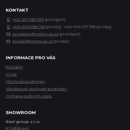
KONTAKT
+420 601 383 595
(pronájem)
+420 606 288 766
(prodej) +420 606 577 558 (prodej)
pronajem@reslgroup.cz
(pronájem)
prodej@reslgroup.cz
(prodej)
INFORMACE PRO VÁS
Kontakty
O nás
Obchodní podmínky
Všeobecné obchodní podmínky
Ochrana osobních údajů
SHOWROOM
Resl group s.r.o.
K Sídlišti 442