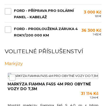
FORD - PŘÍPRAVA PRO SOLÁRNÍ
3 000 Kč
120 €
PANEL - KABELÁŽ
FORD - PRODLOUŽENÁ ZÁRUKA 4
36 300 Kč
1 452 €
ROKY/200 000 KM
VOLITELNÉ PŘÍSLUŠENSTVÍ
Markýzy
MARKÝZA FIAMMA F45S 4M PRO OBYTNÉ
VOZY DO 7,3M
31 114 Kč
1 244 €
Montáž markýzy Fiamma F45 S 4,0 m s bílým