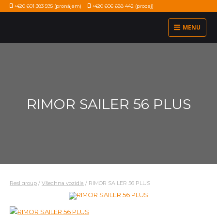
+420 601 383 595
(pronájem)
+420 606 688 442
(prodej)
MENU
RIMOR SAILER 56 PLUS
Resl group
/
Všechna vozidla
/
RIMOR SAILER 56 PLUS