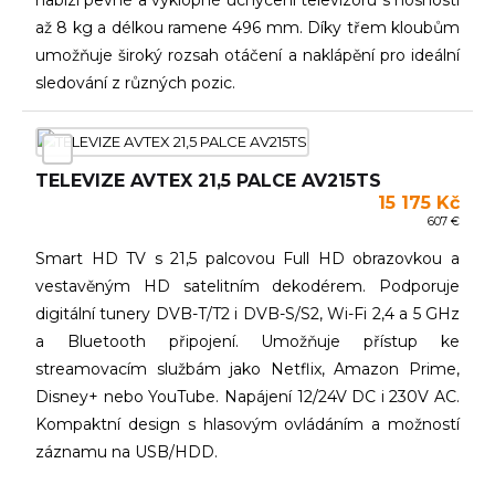
nabízí pevné a výklopné uchycení televizoru s nosností
až 8 kg a délkou ramene 496 mm. Díky třem kloubům
umožňuje široký rozsah otáčení a naklápění pro ideální
sledování z různých pozic.
TELEVIZE AVTEX 21,5 PALCE AV215TS
15 175 Kč
607 €
Smart HD TV s 21,5 palcovou Full HD obrazovkou a
vestavěným HD satelitním dekodérem. Podporuje
digitální tunery DVB-T/T2 i DVB-S/S2, Wi-Fi 2,4 a 5 GHz
a Bluetooth připojení. Umožňuje přístup ke
streamovacím službám jako Netflix, Amazon Prime,
Disney+ nebo YouTube. Napájení 12/24V DC i 230V AC.
Kompaktní design s hlasovým ovládáním a možností
záznamu na USB/HDD.