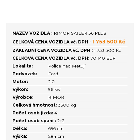
NÁZEV VOZIDLA :
RIMOR SAILER 56 PLUS
1 753 500 Kč
CELKOVÁ CENA VOZIDLA vč. DPH :
ZÁKLADNÍ CENA VOZIDLA vč. DPH :
1 753 500 Kč
CELKOVÁ CENA VOZIDLA vč. DPH:
70 140 EUR
Lokalita:
Police nad Metují
Podvozek:
Ford
Motor:
2,0
Výkon:
96 kw
Výrobce:
RIMOR
Celková hmotnost:
3500 kg
Počet osob jízda:
4
Počet osob spaní :
2+2
Délka:
696 cm
Výška:
284 cm