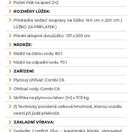
Počet míst na spaní: 2+2
ROZMĚRY LŮŽEK:
Přestavba sedací soupravy na lůžko: 140 cm x 220 cm (
LŮŽKO ZA PŘÍPLATEK )
Přední sklopné dvoulůžko: 137 x 200 cm
NÁDRŽE:
Nádrž na čistou vodu: 80 l
Nádrž na odpadní vodu: 70 l
ZAŘÍZENÍ:
Plynový ohřívač: Combi C6
Ohřívač vody: Combi C6
Skříňka na plynovou lahev: (1+1) x 11:13 kg
(1) Technicky povolená celková hmotnost, kterou vozidlo
nesmí při jízdě překročit.
ZÁKLADNÍ VÝBAVA:
Sedadla Comfort Plus - kapitánská křesla: Vestavěné