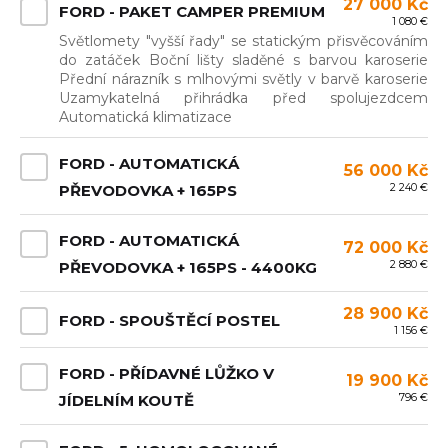
27 000 Kč
FORD - PAKET CAMPER PREMIUM
1 080 €
Světlomety "vyšší řady" se statickým přisvěcováním
do zatáček Boční lišty sladěné s barvou karoserie
Přední nárazník s mlhovými světly v barvě karoserie
Uzamykatelná přihrádka před spolujezdcem
Automatická klimatizace
FORD - AUTOMATICKÁ
56 000 Kč
2 240 €
PŘEVODOVKA + 165PS
FORD - AUTOMATICKÁ
72 000 Kč
2 880 €
PŘEVODOVKA + 165PS - 4400KG
28 900 Kč
FORD - SPOUŠTĚCÍ POSTEL
1 156 €
FORD - PŘÍDAVNÉ LŮŽKO V
19 900 Kč
796 €
JÍDELNÍM KOUTĚ