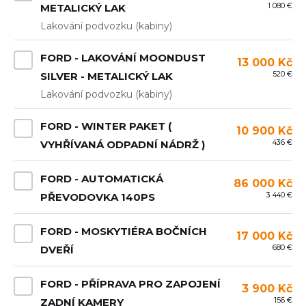
1 080 €
METALICKÝ LAK
Lakování podvozku (kabiny)
FORD - LAKOVÁNÍ MOONDUST
13 000 Kč
520 €
SILVER - METALICKÝ LAK
Lakování podvozku (kabiny)
FORD - WINTER PAKET (
10 900 Kč
436 €
VYHŘÍVANÁ ODPADNÍ NÁDRŽ )
FORD - AUTOMATICKÁ
86 000 Kč
3 440 €
PŘEVODOVKA 140PS
FORD - MOSKYTIÉRA BOČNÍCH
17 000 Kč
680 €
DVEŘÍ
FORD - PŘÍPRAVA PRO ZAPOJENÍ
3 900 Kč
156 €
ZADNÍ KAMERY