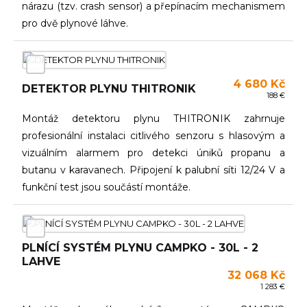
nárazu (tzv. crash sensor) a přepínacím mechanismem
pro dvě plynové láhve.
4 680 Kč
DETEKTOR PLYNU THITRONIK
188 €
Montáž detektoru plynu THITRONIK zahrnuje
profesionální instalaci citlivého senzoru s hlasovým a
vizuálním alarmem pro detekci úniků propanu a
butanu v karavanech. Připojení k palubní síti 12/24 V a
funkční test jsou součástí montáže.
PLNÍCÍ SYSTÉM PLYNU CAMPKO - 30L - 2
LAHVE
32 068 Kč
1 283 €