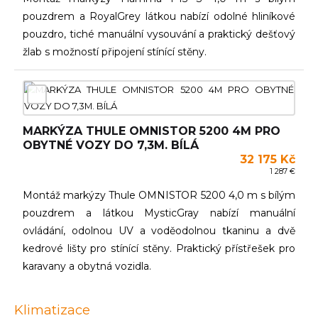
pouzdrem a RoyalGrey látkou nabízí odolné hliníkové
pouzdro, tiché manuální vysouvání a praktický dešťový
žlab s možností připojení stínící stěny.
MARKÝZA THULE OMNISTOR 5200 4M PRO
OBYTNÉ VOZY DO 7,3M. BÍLÁ
32 175 Kč
1 287 €
Montáž markýzy Thule OMNISTOR 5200 4,0 m s bílým
pouzdrem a látkou MysticGray nabízí manuální
ovládání, odolnou UV a voděodolnou tkaninu a dvě
kedrové lišty pro stínící stěny. Praktický přístřešek pro
karavany a obytná vozidla.
Klimatizace