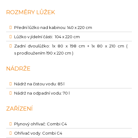
ROZMĚRY LŮŽEK
Přední lůžko nad kabinou: 140 x 220 cm
Lůžko v jídelní části: 104 x 220 cm
Zadní dvoulůžko: 1x 80 x 198 cm + 1x 80 x 210 cm (
s prodloužením 190 x 220 cm )
NÁDRŽE
Nádrž na čistou vodu: 85 l
Nádrž na odpadní vodu: 70 l
ZAŘÍZENÍ
Plynový ohřívač: Combi C4
Ohřívač vody: Combi C4