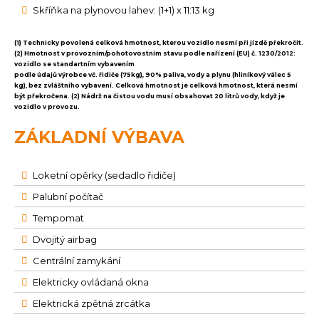
Skříňka na plynovou lahev: (1+1) x 11:13 kg
(1) Technicky povolená celková hmotnost, kterou vozidlo nesmí při jízdě překročit.
(2) Hmotnost v provozním/pohotovostním stavu podle nařízení (EU) č. 1230/2012:
vozidlo se standartním vybavením
podle údajů výrobce vč. řidiče (75kg), 90% paliva, vody a plynu (hliníkový válec 5
kg), bez zvláštního vybavení. Celková hmotnost je celková hmotnost, která nesmí
být překročena. (2) Nádrž na čistou vodu musí obsahovat 20 litrů vody, když je
vozidlo v provozu.
ZÁKLADNÍ VÝBAVA
Loketní opěrky (sedadlo řidiče)
Palubní počítač
Tempomat
Dvojitý airbag
Centrální zamykání
Elektricky ovládaná okna
Elektrická zpětná zrcátka