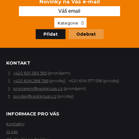
Novinky na Váš e-mail
Kategorie
Přidat
Odebrat
KONTAKT
+420 601 383 595
(pronájem)
+420 606 288 766
(prodej) +420 606 577 558 (prodej)
pronajem@reslgroup.cz
(pronájem)
prodej@reslgroup.cz
(prodej)
INFORMACE PRO VÁS
Kontakty
O nás