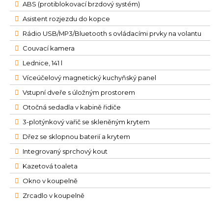
ABS (protiblokovací brzdový systém)
Asistent rozjezdu do kopce
Rádio USB/MP3/Bluetooth s ovládacími prvky na volantu
Couvací kamera
Lednice, 141 l
Víceúčelový magnetický kuchyňský panel
Vstupní dveře s úložným prostorem
Otočná sedadla v kabině řidiče
3-plotýnkový vařič se skleněným krytem
Dřez se sklopnou baterií a krytem
Integrovaný sprchový kout
Kazetová toaleta
Okno v koupelně
Zrcadlo v koupelně