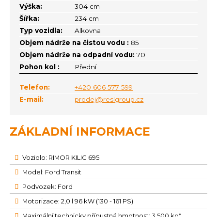
Výška:
304 cm
Šířka:
234 cm
Typ vozidla:
Alkovna
Objem nádrže na čistou vodu :
85
Objem nádrže na odpadní vodu:
70
Pohon kol :
Přední
Telefon:
+420 606 577 599
E-mail:
prodej@reslgroup.cz
ZÁKLADNÍ INFORMACE
Vozidlo: RIMOR KILIG 695
Model: Ford Transit
Podvozek: Ford
Motorizace: 2,0 l 96 kW (130 - 161 PS)
Maximální technicky přípustná hmotnost: 3 500 kg*