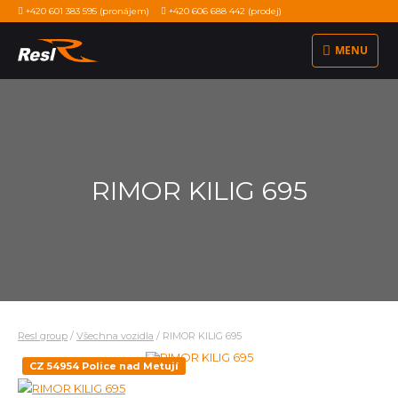
+420 601 383 595
(pronájem)
+420 606 688 442
(prodej)
MENU
RIMOR KILIG 695
Resl group
/
Všechna vozidla
/
RIMOR KILIG 695
CZ 54954 Police nad Metují