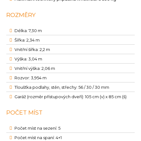
ROZMĚRY
Délka: 7,30 m
Šířka: 2,34 m
Vnitřní šířka: 2,2 m
Výška: 3,04 m
Vnitřní výška: 2,06 m
Rozvor: 3,954 m
Tloušťka podlahy, stěn, střechy: 56 / 30 / 30 mm
Garáž (rozměr přístupových dveří): 105 cm (v) x 85 cm (š)
POČET MÍST
Počet míst na sezení: 5
Počet míst na spaní: 4+1