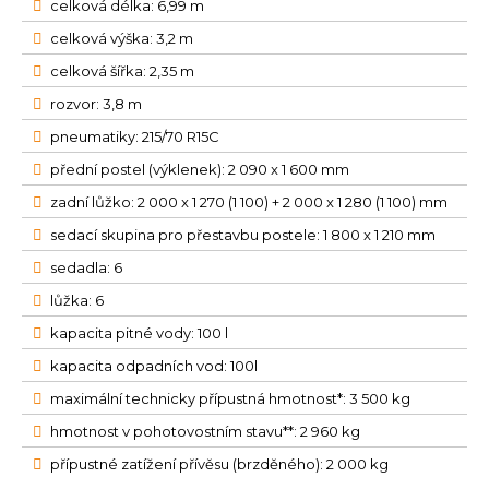
celková délka: 6,99 m
celková výška: 3,2 m
celková šířka: 2,35 m
rozvor: 3,8 m
pneumatiky: 215/70 R15C
přední postel (výklenek): 2 090 x 1 600 mm
zadní lůžko: 2 000 x 1 270 (1 100) + 2 000 x 1 280 (1 100) mm
sedací skupina pro přestavbu postele: 1 800 x 1 210 mm
sedadla: 6
lůžka: 6
kapacita pitné vody: 100 l
kapacita odpadních vod: 100l
maximální technicky přípustná hmotnost*: 3 500 kg
hmotnost v pohotovostním stavu**: 2 960 kg
přípustné zatížení přívěsu (brzděného): 2 000 kg