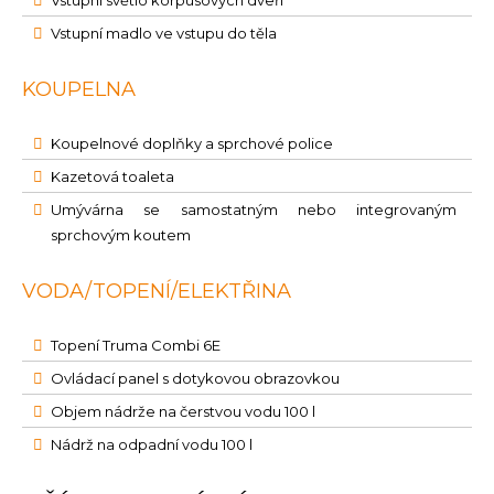
Vstupní světlo korpusových dveří
Vstupní madlo ve vstupu do těla
KOUPELNA
Koupelnové doplňky a sprchové police
Kazetová toaleta
Umývárna se samostatným nebo integrovaným
sprchovým koutem
VODA/TOPENÍ/ELEKTŘINA
Topení Truma Combi 6E
Ovládací panel s dotykovou obrazovkou
Objem nádrže na čerstvou vodu 100 l
Nádrž na odpadní vodu 100 l