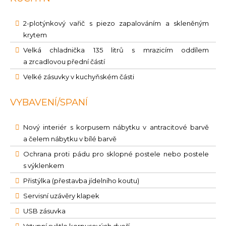
2-plotýnkový vařič s piezo zapalováním a skleněným
krytem
Velká chladnička 135 litrů s mrazicím oddílem
a zrcadlovou přední částí
Velké zásuvky v kuchyňském části
VYBAVENÍ/SPANÍ
Nový interiér s korpusem nábytku v antracitové barvě
a čelem nábytku v bílé barvě
Ochrana proti pádu pro sklopné postele nebo postele
s výklenkem
Přistýlka (přestavba jídelního koutu)
Servisní uzávěry klapek
USB zásuvka