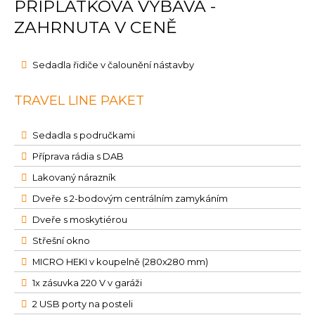
PŘÍPLATKOVÁ VÝBAVA -
ZAHRNUTA V CENĚ
Sedadla řidiče v čalounění nástavby
TRAVEL LINE PAKET
Sedadla s područkami
Příprava rádia s DAB
Lakovaný nárazník
Dveře s 2-bodovým centrálním zamykáním
Dveře s moskytiérou
Střešní okno
MICRO HEKI v koupelně (280x280 mm)
1x zásuvka 220 V v garáži
2 USB porty na posteli