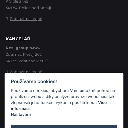
K Sídlišti 442
549 54 Police nad Metují
Zobrazit na mapě
KANCELÁŘ
Resl group s.r.o.
Žďár nad Metují 202
549 55 Žďár nad Metují
Zobrazit na mapě
Používáme cookies!
Používáme cookies, abychom Vám umožnili pohodlné
prohlížení webu a díky analýze provozu webu neustále
©2024
Resl group s.r.o.
,
zlepšovali jeho funkce, výkon a použitelnost.
Více
všechna práva vyhrazena.
informací
Nastavení
Sdílet na: