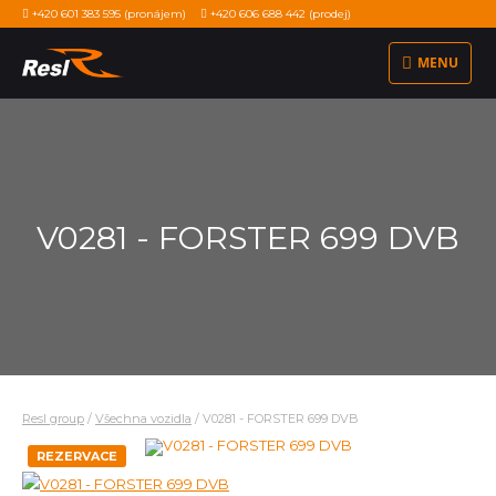
+420 601 383 595
(pronájem)
+420 606 688 442
(prodej)
MENU
V0281 - FORSTER 699 DVB
Resl group
/
Všechna vozidla
/
V0281 - FORSTER 699 DVB
REZERVACE