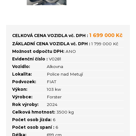
1 699 000 Kč
CELKOVÁ CENA VOZIDLA vč. DPH :
ZÁKLADNÍ CENA VOZIDLA vč. DPH :
1 799 000 Kč
Možnost odpočtu DPH:
ANO
Evidenční číslo :
V0281
Vozidlo:
Alkovna
Lokalita:
Police nad Metují
Podvozek:
FIAT
Výkon:
103 kw
Výrobce:
Forster
Rok výroby:
2024
Celková hmotnost:
3500 kg
Počet osob jízda:
6
Počet osob spaní :
6
Délka:
699 cm