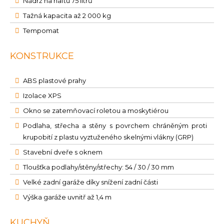
Nádrž na naftu 75 litrů
Tažná kapacita až 2 000 kg
Tempomat
KONSTRUKCE
ABS plastové prahy
Izolace XPS
Okno se zatemňovací roletou a moskytiérou
Podlaha, střecha a stěny s povrchem chráněným proti
krupobití z plastu vyztuženého skelnými vlákny (GRP)
Stavební dveře s oknem
Tloušťka podlahy/stěny/střechy: 54 / 30 / 30 mm
Velké zadní garáže díky snížení zadní části
Výška garáže uvnitř až 1,4 m
KUCHYŇ