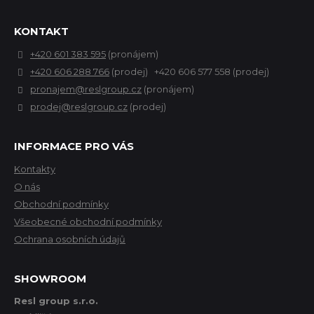
KONTAKT
+420 601 383 595
(pronájem)
+420 606 288 766
(prodej) +420 606 577 558 (prodej)
pronajem@reslgroup.cz
(pronájem)
prodej@reslgroup.cz
(prodej)
INFORMACE PRO VÁS
Kontakty
O nás
Obchodní podmínky
Všeobecné obchodní podmínky
Ochrana osobních údajů
SHOWROOM
Resl group s.r.o.