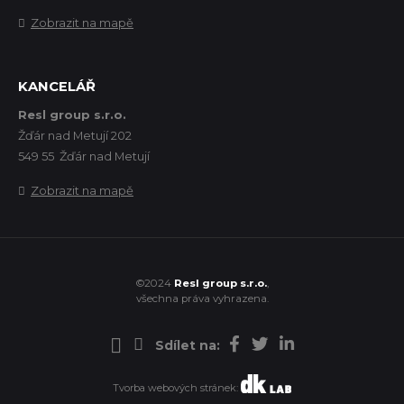
Zobrazit na mapě
KANCELÁŘ
Resl group s.r.o.
Žďár nad Metují 202
549 55 Žďár nad Metují
Zobrazit na mapě
©2024
Resl group s.r.o.
,
všechna práva vyhrazena.
Sdílet na:
Tvorba webových stránek: