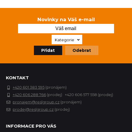
Novinky na Váš e-mail
Kategorie
Přidat
Odebrat
KONTAKT
+420 601 383 595
(pronájem)
+420 606 288 766
(prodej) +420 606 577 558 (prodej)
pronajem@reslgroup.cz
(pronájem)
prodej@reslgroup.cz
(prodej)
INFORMACE PRO VÁS