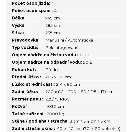
Počet osob jízda:
4
Počet osob spaní :
4
Délka:
745 cm
Výška:
285 cm
Šířka:
235 cm
Převodovka:
Manuální / Automatická
Typ vozidla:
Polointegrované
Objem nádrže na čistou vodu :
120 L
Objem nádrže na odpadní vodu:
90 L
Pohon kol :
Přední
Přední lůžko :
203 x 135 cm
Lůžko střední části:
214 x 80 cm
Zadní lůžko:
200 x 80 + 200 x 80 / 215 x 171 cm
Rozměr pneu :
225/75 R16C
Rozvor :
403,5 cm
Tažné zařízení :
2000 kg
Stěna / podlaha / střecha:
3 cm / 5,4 cm / 3 cm
Zadní střešní okno :
40 x 40 cm (70 x 50 volitelné)