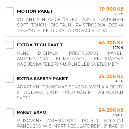
19 900 Kč
MOTION PAKET
795 €
VOLANT A HLAVICE ŘADICÍ PÁKY S POVRCHEM
SOFT TOUCH, DIGITÁLNÍ PŘÍSTROJOVÁ DESKA
TECHNO, ELEKTRICKÁ PARKOVACÍ BRZDA
44 300 Kč
EXTRA TECH PAKET
1 770 €
PLNĚ DIGITÁLNÍ PŘÍSTROJOVÝ PANEL,
AUTOMATICKÁ KLIMATIZACE, BEZDRÁTOVÁ
NABÍJEČKA TELEFONU, PLNÉ LED SVĚTLOMETY
24 000 Kč
EXTRA SAFETY PAKET
965 €
ADAPTIVNÍ TEMPOMAT, SENZOR SVĚTLA A DEŠTĚ
S AUTOMATICKÝM PŘEPÍNÁNÍM DÁLKOVÝCH
SVĚTEL
64 200 Kč
PAKET EXPO
2 570 €
PLISOVANÉ ZATEMŇOVACÍ ROLETY, SOLÁRNÍ
PANEL 200 W S MPPT REGULÁTOREM, 9" RÁDIO