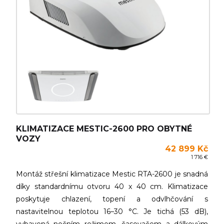
KLIMATIZACE MESTIC-2600 PRO OBYTNÉ
VOZY
42 899 Kč
1 716 €
Montáž střešní klimatizace Mestic RTA-2600 je snadná
díky standardnímu otvoru 40 x 40 cm. Klimatizace
poskytuje chlazení, topení a odvlhčování s
nastavitelnou teplotou 16–30 °C. Je tichá (53 dB),
vybavená nočním režimem, časovačem a dálkovým