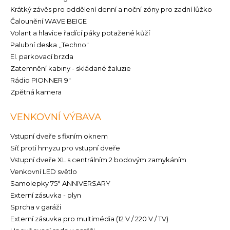
Krátký závěs pro oddělení denní a noční zóny pro zadní lůžko
Čalounění WAVE BEIGE
Volant a hlavice řadící páky potažené kůží
Palubní deska ,,Techno"
El. parkovací brzda
Zatemnění kabiny - skládané žaluzie
Rádio PIONNER 9"
Zpětná kamera
VENKOVNÍ VÝBAVA
Vstupní dveře s fixním oknem
Síť proti hmyzu pro vstupní dveře
Vstupní dveře XL s centrálním 2 bodovým zamykáním
Venkovní LED světlo
Samolepky 75° ANNIVERSARY
Externí zásuvka - plyn
Sprcha v garáži
Externí zásuvka pro multimédia (12 V / 220 V / TV)