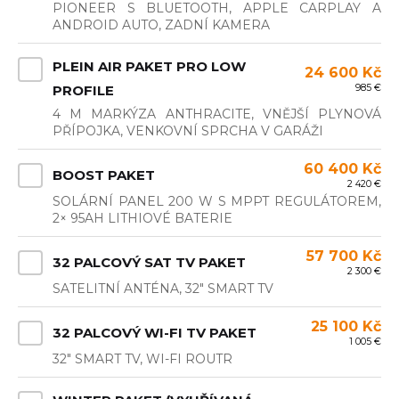
PIONEER S BLUETOOTH, APPLE CARPLAY A
ANDROID AUTO, ZADNÍ KAMERA
PLEIN AIR PAKET PRO LOW
24 600 Kč
985 €
PROFILE
4 M MARKÝZA ANTHRACITE, VNĚJŠÍ PLYNOVÁ
PŘÍPOJKA, VENKOVNÍ SPRCHA V GARÁŽI
60 400 Kč
BOOST PAKET
2 420 €
SOLÁRNÍ PANEL 200 W S MPPT REGULÁTOREM,
2× 95AH LITHIOVÉ BATERIE
57 700 Kč
32 PALCOVÝ SAT TV PAKET
2 300 €
SATELITNÍ ANTÉNA, 32" SMART TV
25 100 Kč
32 PALCOVÝ WI-FI TV PAKET
1 005 €
32" SMART TV, WI-FI ROUTR