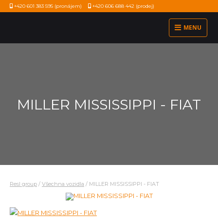
+420 601 383 595
(pronájem)
+420 606 688 442
(prodej)
MENU
MILLER MISSISSIPPI - FIAT
Resl group
/
Všechna vozidla
/
MILLER MISSISSIPPI - FIAT