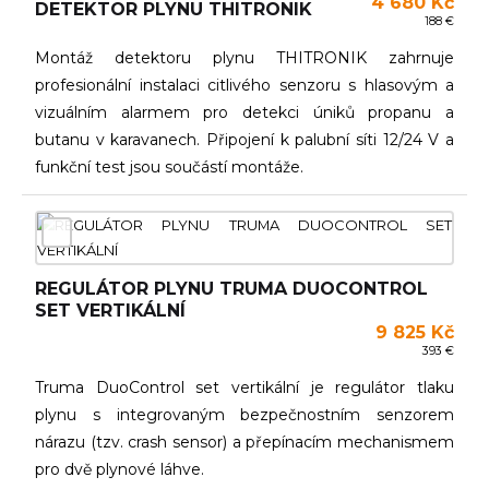
4 680 Kč
DETEKTOR PLYNU THITRONIK
188 €
Montáž detektoru plynu THITRONIK zahrnuje
profesionální instalaci citlivého senzoru s hlasovým a
vizuálním alarmem pro detekci úniků propanu a
butanu v karavanech. Připojení k palubní síti 12/24 V a
funkční test jsou součástí montáže.
REGULÁTOR PLYNU TRUMA DUOCONTROL
SET VERTIKÁLNÍ
9 825 Kč
393 €
Truma DuoControl set vertikální je regulátor tlaku
plynu s integrovaným bezpečnostním senzorem
nárazu (tzv. crash sensor) a přepínacím mechanismem
pro dvě plynové láhve.