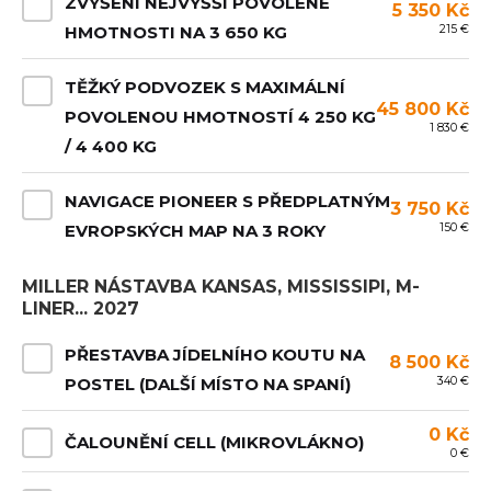
ZVÝŠENÍ NEJVYŠŠÍ POVOLENÉ
5 350 Kč
215 €
HMOTNOSTI NA 3 650 KG
TĚŽKÝ PODVOZEK S MAXIMÁLNÍ
45 800 Kč
POVOLENOU HMOTNOSTÍ 4 250 KG
1 830 €
/ 4 400 KG
NAVIGACE PIONEER S PŘEDPLATNÝM
3 750 Kč
150 €
EVROPSKÝCH MAP NA 3 ROKY
MILLER NÁSTAVBA KANSAS, MISSISSIPI, M-
LINER... 2027
PŘESTAVBA JÍDELNÍHO KOUTU NA
8 500 Kč
340 €
POSTEL (DALŠÍ MÍSTO NA SPANÍ)
0 Kč
ČALOUNĚNÍ CELL (MIKROVLÁKNO)
0 €