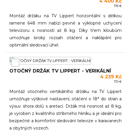
4 400 Kč
176 €
Montáž držáku na TV Lippert horizontální s délkou
ramene 648 mm nabízí pevné a výklopné uchycení
televizoru s nosností až 8 kg. Díky třem kloubům
umožňuje široký rozsah otáčení a naklápění pro
optimální sledovací úhel.
OTOČNÝ DRŽÁK TV LIPPERT - VERIKÁLNÍ
4 239 Kč
170 €
Montáž otočného vertikálního držáku na TV Lippert
umožňuje výškové nastavení, otáčení o 18° do stran a
výsuv shora dolů s aretací. Držák má nosnost až 8 kg,
je vyroben z kvalitního stříbrného hliníku a je ideální pro
bezpečné a komfortní sledování televize v karavanech
a obytných vozech.