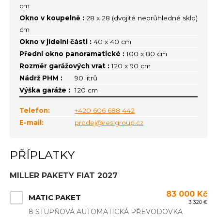
cm
Okno v koupelně :
28 x 28 (dvojité neprůhledné sklo)
cm
Okno v jídelní části :
40 x 40 cm
Přední okno panoramatické :
100 x 80 cm
Rozměr garážových vrat :
120 x 90 cm
Nádrž PHM :
90 litrů
Výška garáže :
120 cm
Telefon:
+420 606 688 442
E-mail:
prodej@reslgroup.cz
PŘÍPLATKY
MILLER PAKETY FIAT 2027
83 000 Kč
MATIC PAKET
3 320 €
8 STUPŇOVÁ AUTOMATICKÁ PŘEVODOVKA