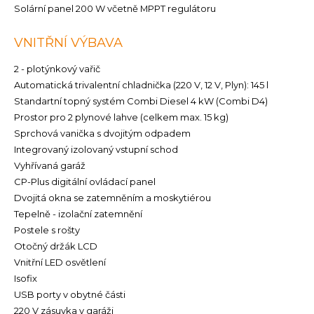
Solární panel 200 W včetně MPPT regulátoru
VNITŘNÍ VÝBAVA
2 - plotýnkový vařič
Automatická trivalentní chladnička (220 V, 12 V, Plyn): 145 l
Standartní topný systém Combi Diesel 4 kW (Combi D4)
Prostor pro 2 plynové lahve (celkem max. 15 kg)
Sprchová vanička s dvojitým odpadem
Integrovaný izolovaný vstupní schod
Vyhřívaná garáž
CP-Plus digitální ovládací panel
Dvojitá okna se zatemněním a moskytiérou
Tepelně - izolační zatemnění
Postele s rošty
Otočný držák LCD
Vnitřní LED osvětlení
Isofix
USB porty v obytné části
220 V zásuvka v garáži