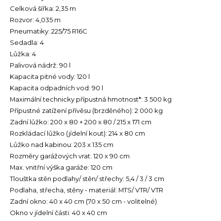
Celková šířka: 2,35 m
Rozvor: 4,035 m
Pneumatiky: 225/75 R16C
Sedadla: 4
Lůžka: 4
Palivová nádrž: 90 l
Kapacita pitné vody: 120 l
Kapacita odpadních vod: 90 l
Maximální technicky přípustná hmotnost*: 3 500 kg
Přípustné zatížení přívěsu (brzděného): 2 000 kg
Zadní lůžko: 200 x 80 + 200 x 80 / 215 x 171 cm
Rozkládací lůžko (jídelní kout): 214 x 80 cm
Lůžko nad kabinou: 203 x 135 cm
Rozměry garážových vrat: 120 x 90 cm
Max. vnitřní výška garáže: 120 cm
Tlouštka stěn podlahy/ stěn/ střechy: 5,4 / 3 / 3 cm
Podlaha, střecha, stěny - materiál: MTS/ VTR/ VTR
Zadní okno: 40 x 40 cm (70 x 50 cm - volitelné)
Okno v jídelní části: 40 x 40 cm