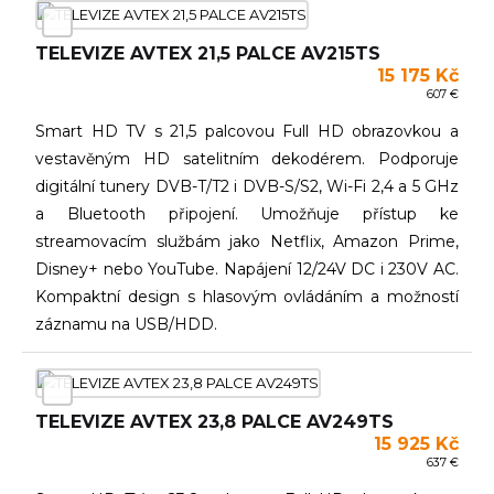
TELEVIZE AVTEX 21,5 PALCE AV215TS
15 175 Kč
607 €
Smart HD TV s 21,5 palcovou Full HD obrazovkou a
vestavěným HD satelitním dekodérem. Podporuje
digitální tunery DVB-T/T2 i DVB-S/S2, Wi-Fi 2,4 a 5 GHz
a Bluetooth připojení. Umožňuje přístup ke
streamovacím službám jako Netflix, Amazon Prime,
Disney+ nebo YouTube. Napájení 12/24V DC i 230V AC.
Kompaktní design s hlasovým ovládáním a možností
záznamu na USB/HDD.
TELEVIZE AVTEX 23,8 PALCE AV249TS
15 925 Kč
637 €