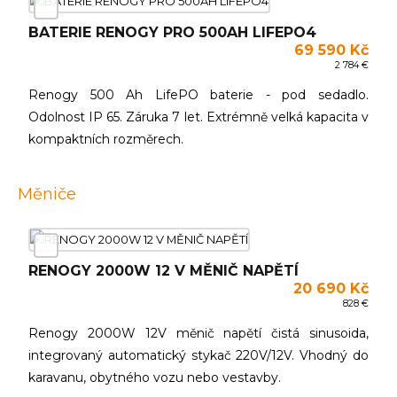
BATERIE RENOGY PRO 500AH LIFEPO4
69 590 Kč
2 784 €
Renogy 500 Ah LifePO baterie - pod sedadlo.
Odolnost IP 65. Záruka 7 let. Extrémně velká kapacita v
kompaktních rozměrech.
Měniče
RENOGY 2000W 12 V MĚNIČ NAPĚTÍ
20 690 Kč
828 €
Renogy 2000W 12V měnič napětí čistá sinusoida,
integrovaný automatický stykač 220V/12V. Vhodný do
karavanu, obytného vozu nebo vestavby.