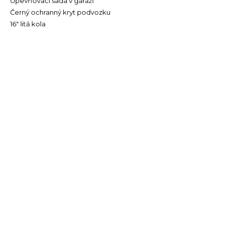
Upevňovací sada v garáži
Černý ochranný kryt podvozku
16" litá kola