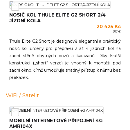
NOSIČ KOL THULE ELITE G2 SHORT 2/4
JÍZDNÍ KOLA
20 425 Kč
817 €
Thule Elite G2 Short je designově elegantní a praktický
nosič kol určený pro přepravu 2 až 4 jízdních kol na
zadní stěně obytných vozů a karavanů. Díky kratší
konstrukci („short“ verze) je vhodný k montáži pod
zadní okno, čímž umožňuje snadný přístup k němu bez
překážek.
WIFI / Satelit
MOBILNÍ INTERNETOVÉ PŘIPOJENÍ 4G
AMR104X