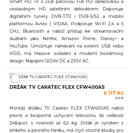
Smart HD TV s 23,8 palcovou Full HD obrazovkou a
vestavěným HD satelitním dekodérem. Disponuje
digitálními tunery DVB-T/T2 i DVB-S/S2 a mobilní
platformou Avtex | VIDAA. Podporuje Wi-Fi 2,4 a 5
GHz, Bluetooth a nabízí přístup ke streamovacím
službám jako Netflix, Amazon Prime, Disney+ a
YouTube. Umožňuje nahrávání na externí USB nebo
HDD, má hlasové ovládání a moderní bezrámový
design. Napájení 12/24V DC a 230V AC.
DRŽÁK TV CARATEC FLEX CFW400AS
6 117 Kč
245 €
Montáž držáku TV Caratec FLEX CFW400AS nabízí
pevné a bezpečné uchycení televizoru do velikosti
24&quot; s nosností až 6,5 kg. Držák je vyroben z
lehkého a pevného hliníku, má čtyři otočné klouby pro