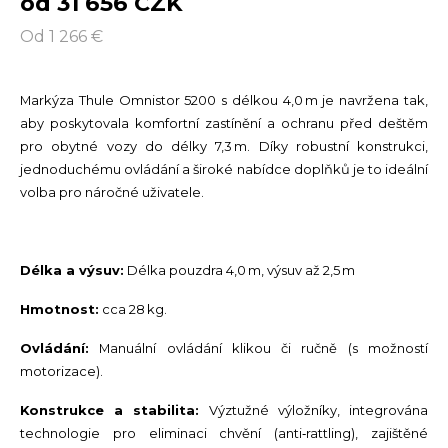
od 31 656 CZK
Od 1 266 €
Markýza Thule Omnistor 5200 s délkou 4,0 m je navržena tak,
aby poskytovala komfortní zastínění a ochranu před deštěm
pro obytné vozy do délky 7,3 m. Díky robustní konstrukci,
jednoduchému ovládání a široké nabídce doplňků je to ideální
volba pro náročné uživatele.
Délka a výsuv:
Délka pouzdra 4,0 m, výsuv až 2,5 m
Hmotnost:
cca 28 kg.
Ovládání:
Manuální ovládání klikou či ručně (s možností
motorizace).
Konstrukce a stabilita:
Výztužné výložníky, integrována
technologie pro eliminaci chvění (anti‑rattling), zajištěné