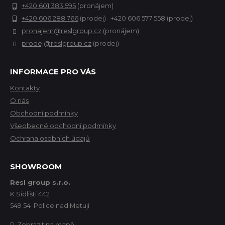
+420 601 383 595
(pronájem)
+420 606 288 766
(prodej) +420 606 577 558 (prodej)
pronajem@reslgroup.cz
(pronájem)
prodej@reslgroup.cz
(prodej)
INFORMACE PRO VÁS
Kontakty
O nás
Obchodní podmínky
Všeobecné obchodní podmínky
Ochrana osobních údajů
SHOWROOM
Resl group s.r.o.
K Sídlišti 442
549 54 Police nad Metují
Zobrazit na mapě