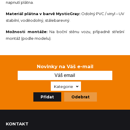
napnutí plátna.
Materiál plátna v barvě MysticGray:
Odolný PVC / vinyl – UV
stabilní, voděodolný, stálebarevný.
Možnosti montáže:
Na boční stěnu vozu, případně střešní
montáž (podle modelu).
Novinky na Váš e-mail
Kategorie
Přidat
Odebrat
KONTAKT