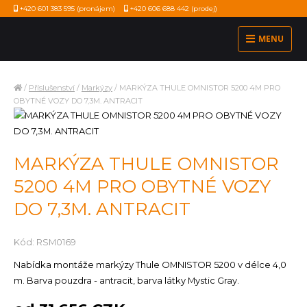
+420 601 383 595
(pronájem)
+420 606 688 442
(prodej)
MENU
/
Příslušenství
/
Markýzy
/
MARKÝZA THULE OMNISTOR 5200 4M PRO
OBYTNÉ VOZY DO 7,3M. ANTRACIT
MARKÝZA THULE OMNISTOR
5200 4M PRO OBYTNÉ VOZY
DO 7,3M. ANTRACIT
Kód: RSM0169
Nabídka montáže markýzy Thule OMNISTOR 5200 v délce 4,0
m. Barva pouzdra - antracit, barva látky Mystic Gray.