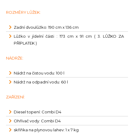
ROZMĚRY LŮŽEK:
Zadní dvoulůžko: 190 cm x 136 cm
Lůžko v jídelní části : 173 cm x 91 cm ( 3. LŮŽKO ZA
PŘÍPLATEK )
NÁDRŽE:
Nádrž na čistou vodu: 100 l
Nádrž na odpadní vodu: 60 l
ZAŘÍZENÍ:
Diesel topení: Combi D4
Ohřívač vody: Combi D4
skříňka na plynovou lahev: 1 x 7 kg