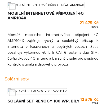
MOBILNÍ INTERNETOVÉ PŘIPOJENÍ 4G
AMR104X
21 475 Kč
860 €
Montáž mobilního internetového připojení 4G
AMR104X zajišťuje rychlý a spolehlivý přístup k
internetu v karavanech a obytných vozech. Sada
obsahuje výkonnou 4G LTE CAT 6 router s dual SIM,
čtyřprvkovou 4G anténu a barevný displej pro snadnou
kontrolu signálu a datového provozu.
Solární sety
12 575 Kč
SOLÁRNÍ SET RENOGY 100 WP, BÍLÝ
503 €