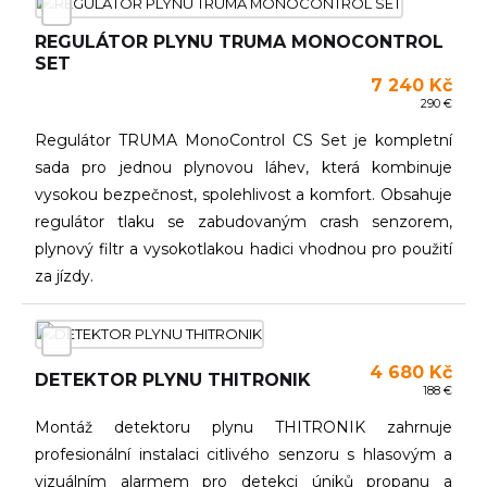
REGULÁTOR PLYNU TRUMA MONOCONTROL
SET
7 240 Kč
290 €
Regulátor TRUMA MonoControl CS Set je kompletní
sada pro jednou plynovou láhev, která kombinuje
vysokou bezpečnost, spolehlivost a komfort. Obsahuje
regulátor tlaku se zabudovaným crash senzorem,
plynový filtr a vysokotlakou hadici vhodnou pro použití
za jízdy.
4 680 Kč
DETEKTOR PLYNU THITRONIK
188 €
Montáž detektoru plynu THITRONIK zahrnuje
profesionální instalaci citlivého senzoru s hlasovým a
vizuálním alarmem pro detekci úniků propanu a