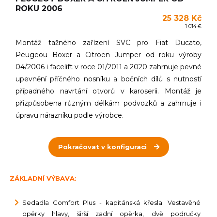
ROKU 2006
25 328 Kč
1 014 €
Montáž tažného zařízení SVC pro Fiat Ducato,
Peugeou Boxer a Citroen Jumper od roku výroby
04/2006 i facelift v roce 01/2011 a 2020 zahrnuje pevné
upevnění příčného nosníku a bočních dílů s nutností
případného navrtání otvorů v karoserii. Montáž je
přizpůsobena různým délkám podvozků a zahrnuje i
úpravu nárazníku podle výrobce.
Pokračovat v konfiguraci
ZÁKLADNÍ VÝBAVA:
Sedadla Comfort Plus - kapitánská křesla: Vestavěné
opěrky hlavy, širší zadní opěrka, dvě područky