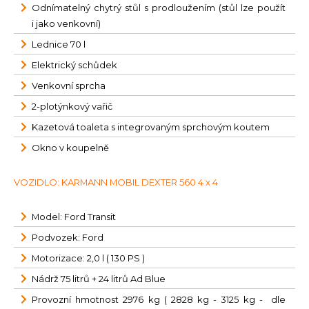
Odnímatelný chytrý stůl s prodloužením (stůl lze použít
i jako venkovní)
Lednice 70 l
Elektrický schůdek
Venkovní sprcha
2-plotýnkový vařič
Kazetová toaleta s integrovaným sprchovým koutem
Okno v koupelně
VOZIDLO: KARMANN MOBIL DEXTER 560 4 x 4
Model: Ford Transit
Podvozek: Ford
Motorizace: 2,0 l ( 130 PS )
Nádrž 75 litrů + 24 litrů Ad Blue
Provozní hmotnost 2976 kg ( 2828 kg - 3125 kg - dle