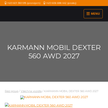
+420 601 383 595
(pronájem)
+420 606 688 442
(prodej)
MENU
KARMANN MOBIL DEXTER
560 AWD 2027
Resl group
/
Všechna vozidla
/
KARMANN MOBIL DEXTER 560 AWD 2027