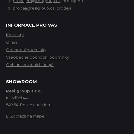
pronajem@reslgroup.cz
(pronájem)
prodej@reslgroup.cz
(prodej)
INFORMACE PRO VÁS
Kontakty
O nás
Obchodní podmínky
Všeobecné obchodní podmínky
Ochrana osobních údajů
SHOWROOM
Resl group s.r.o.
K Sídlišti 442
549 54 Police nad Metují
Zobrazit na mapě