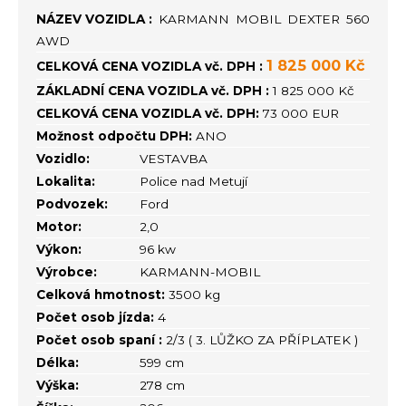
NÁZEV VOZIDLA :
KARMANN MOBIL DEXTER 560
AWD
1 825 000 Kč
CELKOVÁ CENA VOZIDLA vč. DPH :
ZÁKLADNÍ CENA VOZIDLA vč. DPH :
1 825 000 Kč
CELKOVÁ CENA VOZIDLA vč. DPH:
73 000 EUR
Možnost odpočtu DPH:
ANO
Vozidlo:
VESTAVBA
Lokalita:
Police nad Metují
Podvozek:
Ford
Motor:
2,0
Výkon:
96 kw
Výrobce:
KARMANN-MOBIL
Celková hmotnost:
3500 kg
Počet osob jízda:
4
Počet osob spaní :
2/3 ( 3. LŮŽKO ZA PŘÍPLATEK )
Délka:
599 cm
Výška:
278 cm