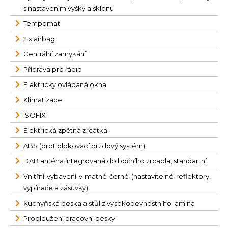
s nastavením výšky a sklonu
Tempomat
2 x airbag
Centrální zamykání
Příprava pro rádio
Elektricky ovládaná okna
Klimatizace
ISOFIX
Elektrická zpětná zrcátka
ABS (protiblokovací brzdový systém)
DAB anténa integrovaná do bočního zrcadla, standartní
Vnitřní vybavení v matné černé (nastavitelné reflektory,
vypínače a zásuvky)
Kuchyňská deska a stůl z vysokopevnostního lamina
Prodloužení pracovní desky