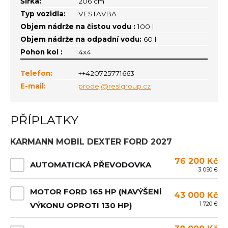
Šířka:
206 cm
Typ vozidla:
VESTAVBA
Objem nádrže na čistou vodu :
100 l
Objem nádrže na odpadní vodu:
60 l
Pohon kol :
4x4
Telefon:
++420725771663
E-mail:
prodej@reslgroup.cz
PŘÍPLATKY
KARMANN MOBIL DEXTER FORD 2027
76 200 Kč
AUTOMATICKÁ PŘEVODOVKA
3 050 €
MOTOR FORD 165 HP (NAVÝŠENÍ
43 000 Kč
1 720 €
VÝKONU OPROTI 130 HP)