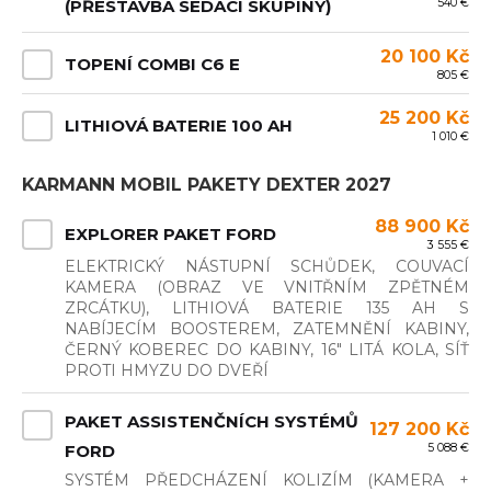
540 €
(PŘESTAVBA SEDACÍ SKUPINY)
20 100 Kč
TOPENÍ COMBI C6 E
805 €
25 200 Kč
LITHIOVÁ BATERIE 100 AH
1 010 €
KARMANN MOBIL PAKETY DEXTER 2027
88 900 Kč
EXPLORER PAKET FORD
3 555 €
ELEKTRICKÝ NÁSTUPNÍ SCHŮDEK, COUVACÍ
KAMERA (OBRAZ VE VNITŘNÍM ZPĚTNÉM
ZRCÁTKU), LITHIOVÁ BATERIE 135 AH S
NABÍJECÍM BOOSTEREM, ZATEMNĚNÍ KABINY,
ČERNÝ KOBEREC DO KABINY, 16" LITÁ KOLA, SÍŤ
PROTI HMYZU DO DVEŘÍ
PAKET ASSISTENČNÍCH SYSTÉMŮ
127 200 Kč
5 088 €
FORD
SYSTÉM PŘEDCHÁZENÍ KOLIZÍM (KAMERA +