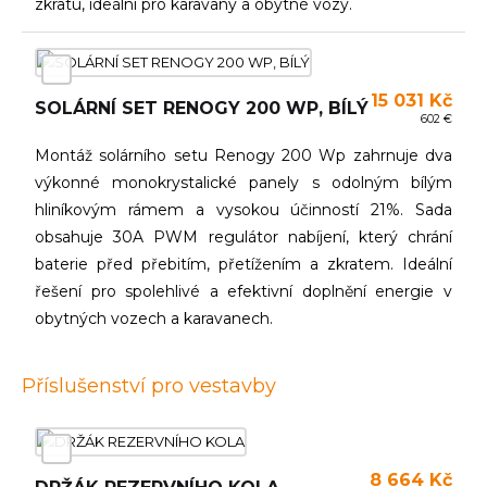
zkratu, ideální pro karavany a obytné vozy.
15 031 Kč
SOLÁRNÍ SET RENOGY 200 WP, BÍLÝ
602 €
Montáž solárního setu Renogy 200 Wp zahrnuje dva
výkonné monokrystalické panely s odolným bílým
hliníkovým rámem a vysokou účinností 21%. Sada
obsahuje 30A PWM regulátor nabíjení, který chrání
baterie před přebitím, přetížením a zkratem. Ideální
řešení pro spolehlivé a efektivní doplnění energie v
obytných vozech a karavanech.
Příslušenství pro vestavby
8 664 Kč