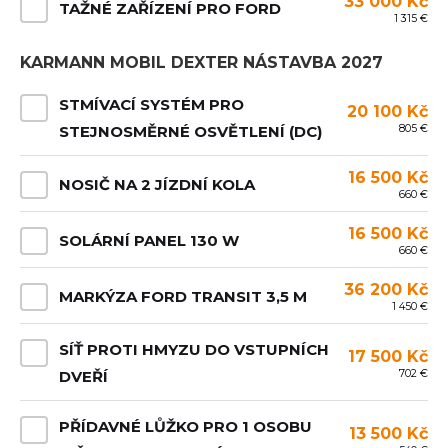
33 000 Kč
TAŽNÉ ZAŘÍZENÍ PRO FORD
1 315 €
KARMANN MOBIL DEXTER NÁSTAVBA 2027
STMÍVACÍ SYSTÉM PRO
20 100 Kč
805 €
STEJNOSMĚRNÉ OSVĚTLENÍ (DC)
16 500 Kč
NOSIČ NA 2 JÍZDNÍ KOLA
660 €
16 500 Kč
SOLÁRNÍ PANEL 130 W
660 €
36 200 Kč
MARKÝZA FORD TRANSIT 3,5 M
1 450 €
SÍŤ PROTI HMYZU DO VSTUPNÍCH
17 500 Kč
702 €
DVEŘÍ
PŘÍDAVNÉ LŮŽKO PRO 1 OSOBU
13 500 Kč