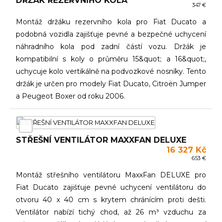
DRŽÁK REZERVNÍHO KOLA
347 €
Montáž držáku rezervního kola pro Fiat Ducato a
podobná vozidla zajišťuje pevné a bezpečné uchycení
náhradního kola pod zadní částí vozu. Držák je
kompatibilní s koly o průměru 15&quot; a 16&quot;,
uchycuje kolo vertikálně na podvozkové nosníky. Tento
držák je určen pro modely Fiat Ducato, Citroën Jumper
a Peugeot Boxer od roku 2006.
STŘEŠNÍ VENTILÁTOR MAXXFAN DELUXE
16 327 Kč
653 €
Montáž střešního ventilátoru MaxxFan DELUXE pro
Fiat Ducato zajišťuje pevné uchycení ventilátoru do
otvoru 40 x 40 cm s krytem chránícím proti dešti.
Ventilátor nabízí tichý chod, až 26 m³ vzduchu za