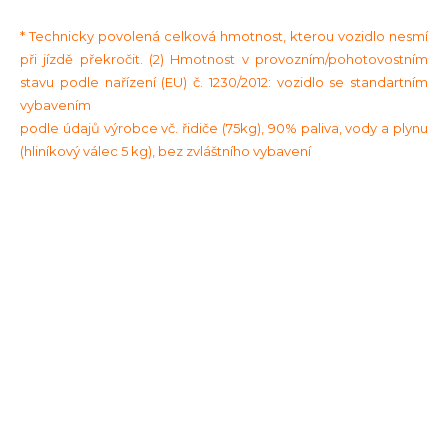
* Technicky povolená celková hmotnost, kterou vozidlo nesmí
při jízdě překročit. (2) Hmotnost v provozním/pohotovostním
stavu podle nařízení (EU) č. 1230/2012: vozidlo se standartním
vybavením
podle údajů výrobce vč. řidiče (75kg), 90% paliva, vody a plynu
(hliníkový válec 5 kg), bez zvláštního vybavení