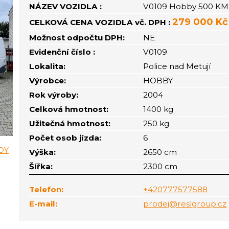
NÁZEV VOZIDLA :
V0109 Hobby 500 K
279 000 Kč
CELKOVÁ CENA VOZIDLA vč. DPH :
Možnost odpočtu DPH:
NE
Evidenční číslo :
V0109
Lokalita:
Police nad Metují
Výrobce:
HOBBY
Rok výroby:
2004
Celková hmotnost:
1400 kg
Užitečná hmotnost:
250 kg
Počet osob jízda:
6
Výška:
2650 cm
Šířka:
2300 cm
Telefon:
+420777577588
E-mail:
prodej@reslgroup.cz