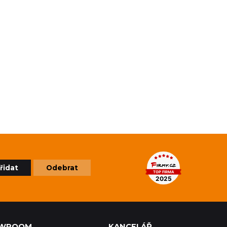
řidat
Odebrat
WROOM
KANCELÁŘ