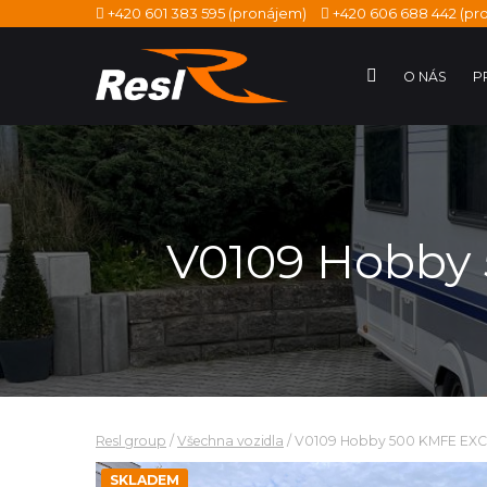
+420 601 383 595
(pronájem)
+420 606 688 442
(pro
O NÁS
P
V0109 Hobby
Resl group
/
Všechna vozidla
/
V0109 Hobby 500 KMFE EXC
SKLADEM