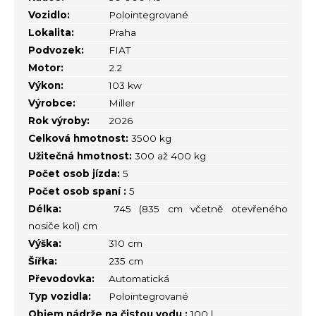
Vozidlo:
Polointegrované
Lokalita:
Praha
Podvozek:
FIAT
Motor:
2.2
Výkon:
103 kw
Výrobce:
Miller
Rok výroby:
2026
Celková hmotnost:
3500 kg
Užitečná hmotnost:
300 až 400 kg
Počet osob jízda:
5
Počet osob spaní :
5
Délka:
745 (835 cm včetně otevřeného
nosiče kol) cm
Výška:
310 cm
Šířka:
235 cm
Převodovka:
Automatická
Typ vozidla:
Polointegrované
Objem nádrže na čistou vodu :
100 l