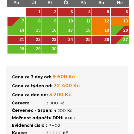
Po
Út
St
Čt
Pá
So
Ne
1
2
3
4
5
6
7
8
9
10
11
12
13
14
15
16
17
18
19
20
21
22
23
24
25
26
27
28
29
30
9 600 Kč
Cena za 3 dny od:
22 400 Kč
Cena za týden od:
3 200 Kč
Cena za den od:
Červen:
3 900 Kč
Červenec - Srpen:
4 200 Kč
Možnost odpočtu DPH:
ANO
Evidenční číslo :
PH02
Kauce:
30 000 Kč