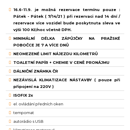
16.6-11.9. je možná rezervace termínu pouze :
Pátek - Pátek ( 7/14/21 ) při rezervaci nad 14 dní /
rezervace více vozidel bude poskytnuta sleva ve
výši 100 Kč/noc včetně DPH.
MINIMÁLNÍ DÉLKA ZÁPŮJČKY NA PRAŽSKÉ
POBOČCE JE 7 A VÍCE DNŮ
NEOMEZENÉ LIMIT NÁJEZDU KILOMETRŮ
TOALETNÍ PAPÍR + CHEMIE V CENĚ PRONÁJMU
DÁLNIČNÍ ZNÁMKA ČR
NEZÁVISLÁ KLIMATIZACE NÁSTAVBY ( pouze při
připojení na 220V )
ISOFIX 2x
el. ovládání předních oken
tempomat
autorádio s USB
klimatizace motorová