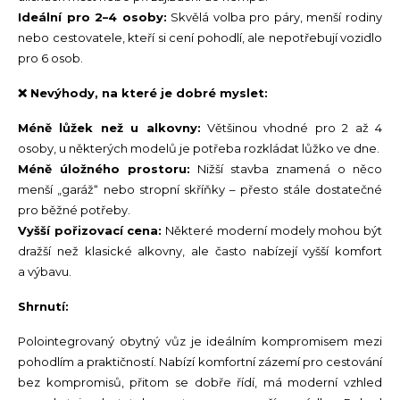
Ideální pro 2–4 osoby:
Skvělá volba pro páry, menší rodiny
nebo cestovatele, kteří si cení pohodlí, ale nepotřebují vozidlo
pro 6 osob.
❌ Nevýhody, na které je dobré myslet:
Méně lůžek než u alkovny:
Většinou vhodné pro 2 až 4
osoby, u některých modelů je potřeba rozkládat lůžko ve dne.
Méně úložného prostoru:
Nižší stavba znamená o něco
menší „garáž“ nebo stropní skříňky – přesto stále dostatečné
pro běžné potřeby.
Vyšší pořizovací cena:
Některé moderní modely mohou být
dražší než klasické alkovny, ale často nabízejí vyšší komfort
a výbavu.
Shrnutí:
Polointegrovaný obytný vůz je ideálním kompromisem mezi
pohodlím a praktičností. Nabízí komfortní zázemí pro cestování
bez kompromisů, přitom se dobře řídí, má moderní vzhled