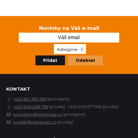
Novinky na Váš e-mail
Kategorie
Přidat
Odebrat
KONTAKT
+420 601 383 595
(pronájem)
+420 606 288 766
(prodej) +420 606 577 558 (prodej)
pronajem@reslgroup.cz
(pronájem)
prodej@reslgroup.cz
(prodej)