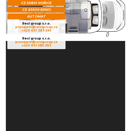
CZ 50801 HOŘICE
CZ 63900 BRNO
AUTOMAT
Resl group s.r.o.
pronajem@reslgroup.cz
+420 601 383 595
Resl group s.r.o.
pronajem@reslgroup.cz
+420 601 585 393