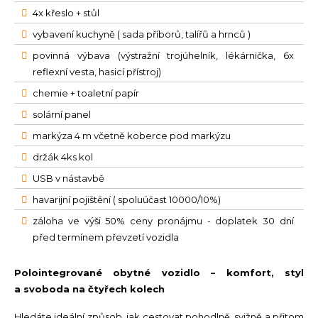
4x křeslo + stůl
vybavení kuchyně ( sada příborů, talířů a hrnců )
povinná výbava (výstražní trojúhelník, lékárnička, 6x
reflexní vesta, hasicí přístroj)
chemie + toaletní papír
solární panel
markýza 4 m včetně koberce pod markýzu
držák 4ks kol
USB v nástavbě
havarijní pojištění ( spoluúčast 10000/10%)
záloha ve výši 50% ceny pronájmu - doplatek 30 dní
před termínem převzetí vozidla
Polointegrované obytné vozidlo – komfort, styl
a svoboda na čtyřech kolech
Hledáte ideální způsob, jak cestovat pohodlně, svižně a přitom