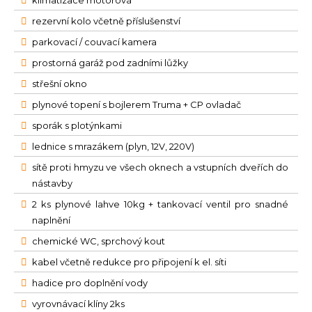
rezervní kolo včetně příslušenství
parkovací / couvací kamera
prostorná garáž pod zadními lůžky
střešní okno
plynové topení s bojlerem Truma + CP ovladač
sporák s plotýnkami
lednice s mrazákem (plyn, 12V, 220V)
sítě proti hmyzu ve všech oknech a vstupních dveřích do
nástavby
2 ks plynové lahve 10kg + tankovací ventil pro snadné
naplnění
chemické WC, sprchový kout
kabel včetně redukce pro připojení k el. síti
hadice pro doplnění vody
vyrovnávací klíny 2ks