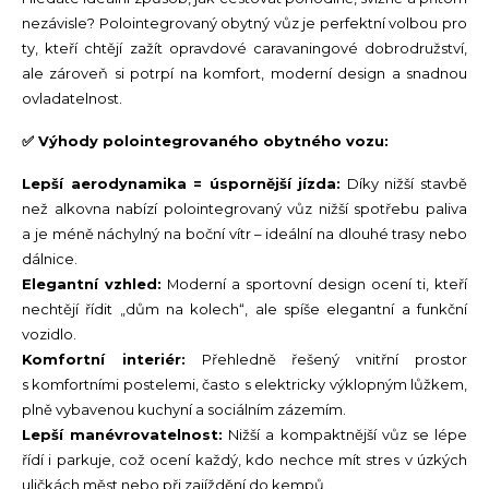
nezávisle? Polointegrovaný obytný vůz je perfektní volbou pro
ty, kteří chtějí zažít opravdové caravaningové dobrodružství,
ale zároveň si potrpí na komfort, moderní design a snadnou
ovladatelnost.
✅ Výhody polointegrovaného obytného vozu:
Lepší aerodynamika = úspornější jízda:
Díky nižší stavbě
než alkovna nabízí polointegrovaný vůz nižší spotřebu paliva
a je méně náchylný na boční vítr – ideální na dlouhé trasy nebo
dálnice.
Elegantní vzhled:
Moderní a sportovní design ocení ti, kteří
nechtějí řídit „dům na kolech“, ale spíše elegantní a funkční
vozidlo.
Komfortní interiér:
Přehledně řešený vnitřní prostor
s komfortními postelemi, často s elektricky výklopným lůžkem,
plně vybavenou kuchyní a sociálním zázemím.
Lepší manévrovatelnost:
Nižší a kompaktnější vůz se lépe
řídí i parkuje, což ocení každý, kdo nechce mít stres v úzkých
uličkách měst nebo při zajíždění do kempů.