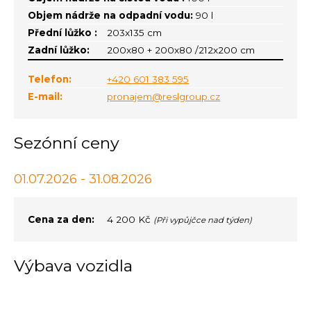
Objem nádrže na odpadní vodu:
90 l
Přední lůžko :
203x135 cm
Zadní lůžko:
200x80 + 200x80 /212x200 cm
Telefon:
+420 601 383 595
E-mail:
pronajem@reslgroup.cz
Sezónní ceny
01.07.2026 - 31.08.2026
Cena za den:
4 200 Kč
(Při vypůjčce nad týden)
Výbava vozidla