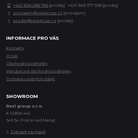
+420 606 288 766
(prodej) +420 606 577 558 (prodej)
pronajem@reslgroup.cz
(pronájem)
prodej@reslgroup.cz
(prodej)
INFORMACE PRO VÁS
Kontakty
O nás
Obchodní podmínky
Všeobecné obchodní podmínky
Ochrana osobních údajů
SHOWROOM
Resl group s.r.o.
K Sídlišti 442
549 54 Police nad Metují
Zobrazit na mapě