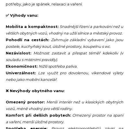
potřeby, jako je spánek, relaxaci a vaření.
✅ Výhody vanu:
Mobilita a kompaktnost:
Snadnější řízení a parkování než u
větších obytných vozů, vhodný na užší silnice a městský provoz.
Pohodlí na cestách:
Zahrnuje základní vybavení jako jsou
postele, kuchyňský kout, úložné prostory, koupelnu s wc.
Nezávislost:
Možnost zastavit a přespat téměř kdekoliv (v
souladu s místními pravidly).
Ekonomičnost:
Nižší spotřeba paliva.
Univerzálnost:
Lze využít pro dovolenou, víkendové výlety
nebo jako mobilní kancelář.
❌ Nevýhody obytného vanu:
Omezený prostor:
Menší interiér než u klasických obytných
vozů, méně vhodný pro větší rodiny.
Komfort při delších pobytech:
Omezený prostor na spaní
a vaření, menší úložné prostory.
Spotřeba energie:
Provoz elektrospotřebičů závisí na