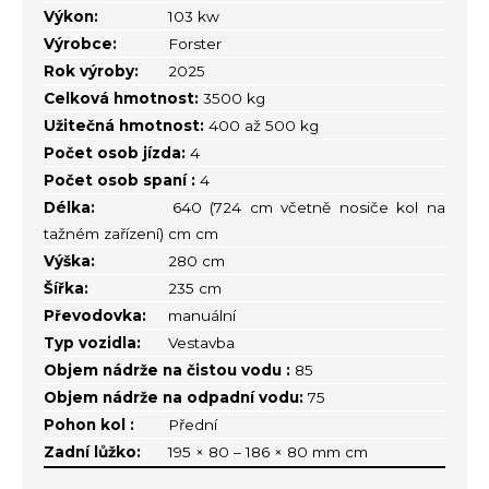
Výkon:
103 kw
Výrobce:
Forster
Rok výroby:
2025
Celková hmotnost:
3500 kg
Užitečná hmotnost:
400 až 500 kg
Počet osob jízda:
4
Počet osob spaní :
4
Délka:
640 (724 cm včetně nosiče kol na
tažném zařízení) cm cm
Výška:
280 cm
Šířka:
235 cm
Převodovka:
manuální
Typ vozidla:
Vestavba
Objem nádrže na čistou vodu :
85
Objem nádrže na odpadní vodu:
75
Pohon kol :
Přední
Zadní lůžko:
195 × 80 – 186 × 80 mm cm