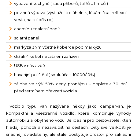
vybavení kuchyně ( sada příborů, talířů a hrnců )
povinná výbava (výstražní trojúhelník, lékárnička, reflexní
vesta, hasicí přístroj)
chemie + toaletní papír
solarní panel
markýza 3,7m včetně koberce pod markýzu
držák 4 ks kol na tažném zařízení
USB v nástavbě
havarijní pojištění ( spoluúčast 10000/10%)
záloha ve výši 50% ceny pronájmu - doplatek 30 dní
před termínem převzetí vozidla
Vozidlo typu van nazývané někdy jako campervan, je
kompaktní a všestranné vozidlo, které kombinuje výhody
automobilu a obytného vozu. Je ideální pro cestovatele, kteří
hledají pohodlí a nezávislost na cestách. Díky své velikosti je
snadněji ovladatelný, ale stále poskytuje prostor pro základní