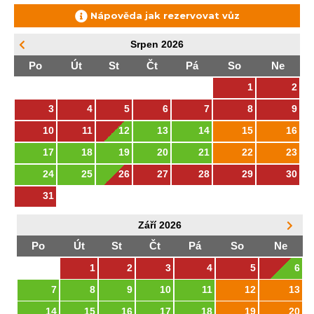
Nápověda jak rezervovat vůz
Srpen
2026
Po
Út
St
Čt
Pá
So
Ne
1
2
3
4
5
6
7
8
9
10
11
12
13
14
15
16
17
18
19
20
21
22
23
24
25
26
27
28
29
30
31
Září
2026
Po
Út
St
Čt
Pá
So
Ne
1
2
3
4
5
6
7
8
9
10
11
12
13
14
15
16
17
18
19
20