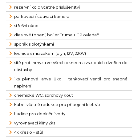
rezervní kolo včetně příslušenství
parkovací / couvací kamera
střešní okno
dieslové topení, bojler Truma + CP ovladač
sporák s plotýnkami
lednice s mrazákem (plyn, 12V, 220V)
sítě proti hmyzu ve všech oknech a vstupních dveřích do
nástavby
1ks plynové lahve 8kg + tankovací ventil pro snadné
naplnění
chemické WC, sprchový kout
kabel včetně redukce pro připojení k el. síti
hadice pro doplnění vody
vyrovnávací klíny 2ks
4x křeslo + stůl