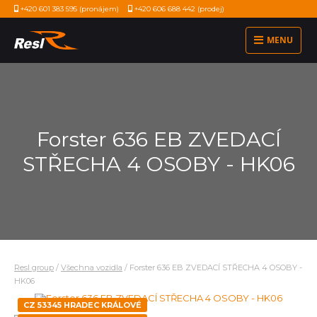
+420 601 383 595
(pronájem)
+420 606 688 442
(prodej)
MENU
Forster 636 EB ZVEDACÍ
STŘECHA 4 OSOBY - HK06
Resl group
/
Všechna vozidla
/
Forster 636 EB ZVEDACÍ STŘECHA 4 OSOBY -
HK06
CZ 53345 HRADEC KRÁLOVÉ