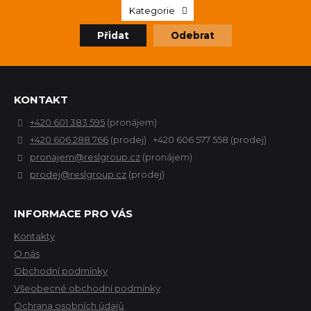
Kategorie
Přidat
Odebrat
KONTAKT
+420 601 383 595
(pronájem)
+420 606 288 766
(prodej) +420 606 577 558 (prodej)
pronajem@reslgroup.cz
(pronájem)
prodej@reslgroup.cz
(prodej)
INFORMACE PRO VÁS
Kontakty
O nás
Obchodní podmínky
Všeobecné obchodní podmínky
Ochrana osobních údajů