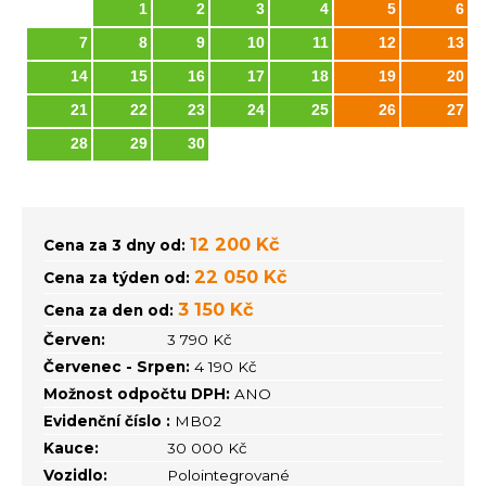
1
2
3
4
5
6
7
8
9
10
11
12
13
14
15
16
17
18
19
20
21
22
23
24
25
26
27
28
29
30
12 200 Kč
Cena za 3 dny od:
22 050 Kč
Cena za týden od:
3 150 Kč
Cena za den od:
Červen:
3 790 Kč
Červenec - Srpen:
4 190 Kč
Možnost odpočtu DPH:
ANO
Evidenční číslo :
MB02
Kauce:
30 000 Kč
Vozidlo:
Polointegrované