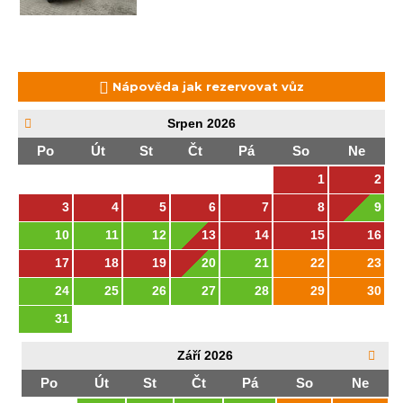
Nápověda jak rezervovat vůz
Srpen
2026
Po
Út
St
Čt
Pá
So
Ne
1
2
3
4
5
6
7
8
9
10
11
12
13
14
15
16
17
18
19
20
21
22
23
24
25
26
27
28
29
30
31
Září
2026
Po
Út
St
Čt
Pá
So
Ne