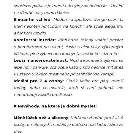
spotřebu paliva a je méně náchylný na boční vítr – ideální
na dlouhé trasy nebo dálnice.
Elegantní vzhled:
Moderní a sportovní design ocení ti,
kteří nechtějí řídit „dům na kolech“, ale spíše elegantní
a funkční vozidlo.
Komfortní interiér:
Přehledně řešený vnitřní prostor
s komfortními postelemi, často s elektricky výklopným
lůžkem, plně vybavenou kuchyní a sociálním zázemím.
Lepší manévrovatelnost:
Nižší a kompaktnější vůz se
lépe řídí i parkuje, což ocení každý, kdo nechce mít stres
v úzkých uličkách měst nebo při zajíždění do kempů.
Ideální pro 2–4 osoby:
Skvělá volba pro páry, menší
rodiny nebo cestovatele, kteří si cení pohodlí, ale
nepotřebují vozidlo pro 6 osob.
❌ Nevýhody, na které je dobré myslet:
Méně lůžek než u alkovny:
Většinou vhodné pro 2 až 4
osoby, u některých modelů je potřeba rozkládat lůžko ve
dne.