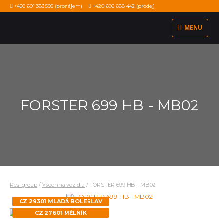
+420 601 383 595
(pronájem)
+420 606 688 442
(prodej)
MENU
FORSTER 699 HB - MB02
Resl group
/
Všechna vozidla
/
FORSTER 699 HB - MB02
CZ 29301 MLADÁ BOLESLAV
CZ 27601 MĚLNÍK