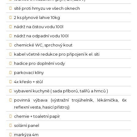
sítě proti hmyzu ve všech oknech
2 ks plynové lahve 10kg
nádrž na čistou vodu 100l
nádrž na odpadní vodu 100l
chemické WC, sprchový kout
kabel včetně redukce pro připojení k el. síti
hadice pro doplnění vody
parkovací klíny
4x křeslo + stůl
vybavení kuchyně ( sada příborů, talířů a hrnců )
povinná výbava (výstražní trojúhelník, lékárnička, 6x
reflexní vesta, hasicí přístroj)
chemie + toaletní papír
solární panel
markýza 4m