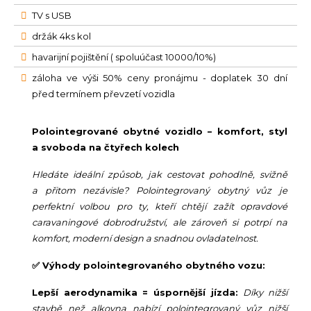
TV s USB
držák 4ks kol
havarijní pojištění ( spoluúčast 10000/10%)
záloha ve výši 50% ceny pronájmu - doplatek 30 dní
před termínem převzetí vozidla
Polointegrované obytné vozidlo – komfort, styl
a svoboda na čtyřech kolech
Hledáte ideální způsob, jak cestovat pohodlně, svižně
a přitom nezávisle? Polointegrovaný obytný vůz je
perfektní volbou pro ty, kteří chtějí zažít opravdové
caravaningové dobrodružství, ale zároveň si potrpí na
komfort, moderní design a snadnou ovladatelnost.
✅ Výhody polointegrovaného obytného vozu:
Lepší aerodynamika = úspornější jízda:
Díky nižší
stavbě než alkovna nabízí polointegrovaný vůz nižší