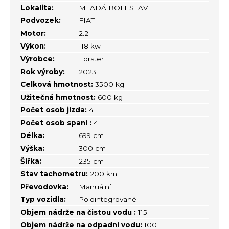
Lokalita:
MLADÁ BOLESLAV
Podvozek:
FIAT
Motor:
2.2
Výkon:
118 kw
Výrobce:
Forster
Rok výroby:
2023
Celková hmotnost:
3500 kg
Užitečná hmotnost:
600 kg
Počet osob jízda:
4
Počet osob spaní :
4
Délka:
699 cm
Výška:
300 cm
Šířka:
235 cm
Stav tachometru:
200 km
Převodovka:
Manuální
Typ vozidla:
Polointegrované
Objem nádrže na čistou vodu :
115
Objem nádrže na odpadní vodu:
100