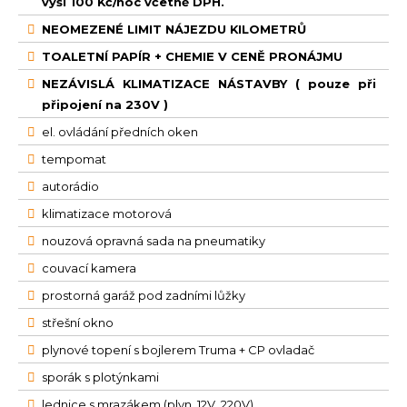
výši 100 Kč/noc včetně DPH.
NEOMEZENÉ LIMIT NÁJEZDU KILOMETRŮ
TOALETNÍ PAPÍR + CHEMIE V CENĚ PRONÁJMU
NEZÁVISLÁ KLIMATIZACE NÁSTAVBY ( pouze při
připojení na 230V )
el. ovládání předních oken
tempomat
autorádio
klimatizace motorová
nouzová opravná sada na pneumatiky
couvací kamera
prostorná garáž pod zadními lůžky
střešní okno
plynové topení s bojlerem Truma + CP ovladač
sporák s plotýnkami
lednice s mrazákem (plyn, 12V, 220V)