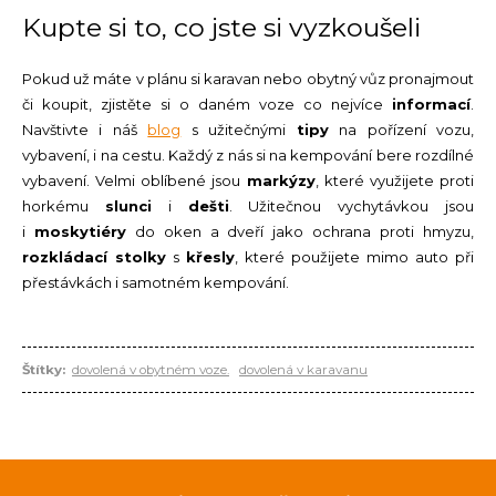
Kupte si to, co jste si vyzkoušeli
Pokud už máte v plánu si karavan nebo obytný vůz pronajmout
či koupit, zjistěte si o daném voze co nejvíce
informací
.
Navštivte i náš
blog
s užitečnými
tipy
na pořízení vozu,
vybavení, i na cestu. Každý z nás si na kempování bere rozdílné
vybavení. Velmi oblíbené jsou
markýzy
, které využijete proti
horkému
slunci
i
dešti
. Užitečnou vychytávkou jsou
i
moskytiéry
do oken a dveří jako ochrana proti hmyzu,
rozkládací stolky
s
křesly
, které použijete mimo auto při
přestávkách i samotném kempování.
Štítky:
dovolená v obytném voze.
dovolená v karavanu