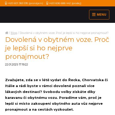
+420 601 383 595
(pronájem)
+420 606 688 442
(prodej)
MENU
/
Blog
/
Dovolená v obytném voze. Proč je lepší si ho nejprve pronajmout?
Dovolená v obytném voze. Proč
je lepší si ho nejprve
pronajmout?
22.01.2025 17:19:22
Zvažujete, zda se v létě vydat do Řecka, Chorvatska či
Itálie a rádi byste v rámci dovolené poznali více
lákavých destinací? Svobodu volby získáte díky
karavanu či obytnému vozu. Poradíme vám, proč je
lepší si místo zakoupení obytného auta vůz nejprve
pronajmout a na cestách vyzkoušet.