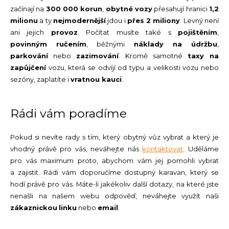
začínají na
300 000 korun
,
obytné vozy
přesahují hranici
1,2
milionu
a ty
nejmodernější
jdou i
přes 2 miliony
. Levný není
ani jejich
provoz
. Počítat musíte také s
pojištěním
,
povinným ručením
, běžnými
náklady na údržbu
,
parkování
nebo
zazimování
. Kromě samotné
taxy na
zapůjčení
vozu, která se odvíjí od typu a velikosti vozu nebo
sezóny, zaplatíte i
vratnou kauci
.
Rádi vám poradíme
Pokud si nevíte rady s tím, který obytný vůz vybrat a který je
vhodný právě pro vás, neváhejte nás
kontaktovat
. Uděláme
pro vás maximum proto, abychom vám jej pomohli vybrat
a zajistit. Rádi vám doporučíme dostupný karavan, který se
hodí právě pro vás. Máte-li jakékoliv další dotazy, na které jste
nenašli na našem webu odpověď, neváhejte využít naši
zákaznickou
linku
nebo
email
.