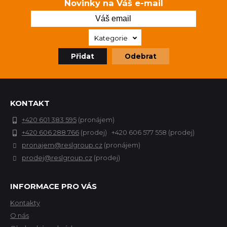
Novinky na Váš e-mail
Kategorie
Přidat
Odebrat
KONTAKT
+420 601 383 595
(pronájem)
+420 606 288 766
(prodej) +420 606 577 558 (prodej)
pronajem@reslgroup.cz
(pronájem)
prodej@reslgroup.cz
(prodej)
INFORMACE PRO VÁS
Kontakty
O nás