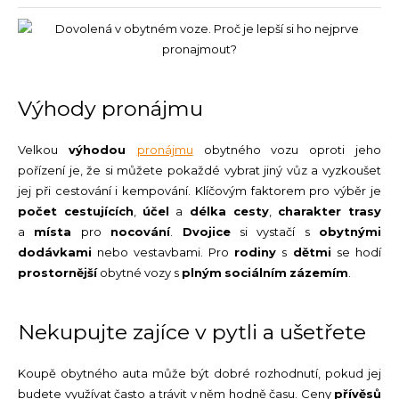
Výhody pronájmu
Velkou
výhodou
pronájmu
obytného vozu oproti jeho
pořízení je, že si můžete pokaždé vybrat jiný vůz a vyzkoušet
jej při cestování i kempování. Klíčovým faktorem pro výběr je
počet cestujících
,
účel
a
délka cesty
,
charakter trasy
a
místa
pro
nocování
.
Dvojice
si vystačí s
obytnými
dodávkami
nebo vestavbami. Pro
rodiny
s
dětmi
se hodí
prostornější
obytné vozy s
plným
sociálním
zázemím
.
Nekupujte zajíce v pytli a ušetřete
Koupě obytného auta může být dobré rozhodnutí, pokud jej
budete využívat často a trávit v něm hodně času. Ceny
přívěsů