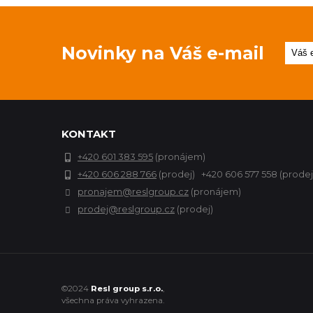
Novinky na Váš e-mail
KONTAKT
+420 601 383 595
(pronájem)
+420 606 288 766
(prodej) +420 606 577 558 (prodej
pronajem@reslgroup.cz
(pronájem)
prodej@reslgroup.cz
(prodej)
©2024
Resl group s.r.o.
,
všechna práva vyhrazena.