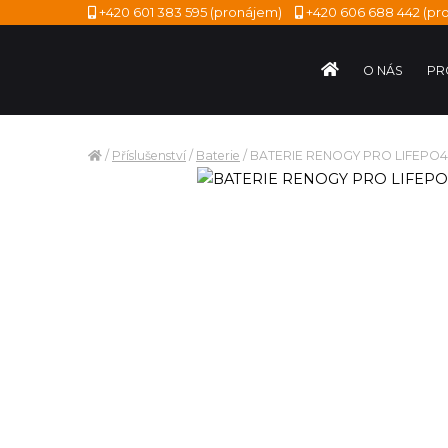
+420 601 383 595
(pronájem)
+420 606 688 442
(pro
O NÁS
PR
/
Příslušenství
/
Baterie
/
BATERIE RENOGY PRO LIFEPO4