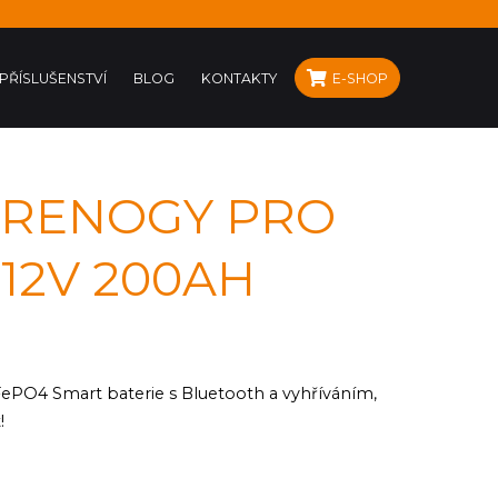
PŘÍSLUŠENSTVÍ
BLOG
KONTAKTY
E-SHOP
 RENOGY PRO
 12V 200AH
PO4 Smart baterie s Bluetooth a vyhříváním,
!