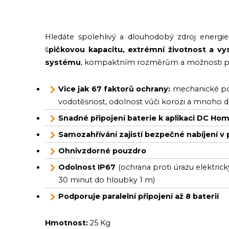
Hledáte spolehlivý a dlouhodobý zdroj energie
š
pičkovou kapacitu, extrémní životnost a v
systému
, kompaktním rozměrům a možnosti paral
Vice jak 67 faktorů ochrany:
mechanické pošk
vodotěsnost, odolnost vůči korozi a mnoho d
Snadné připojení baterie k aplikaci DC Ho
Samozahřívání zajistí bezpečné nabíjení 
Ohnivzdorné pouzdro
Odolnost IP67
(ochrana proti úrazu elektr
30 minut do hloubky 1 m)
Podporuje paralelní připojení až 8 baterií
Hmotnost:
25 Kg