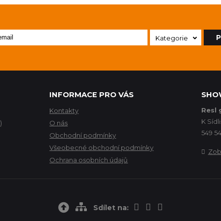
P
Kategorie
INFORMACE PRO VÁS
SHO
Resl 
Kontakty
K Sídli
)
O nás
549 54
Obchodní podmínky
Všeobecné obchodní podmínky
Zob
Ochrana osobních údajů
Sdílet na: