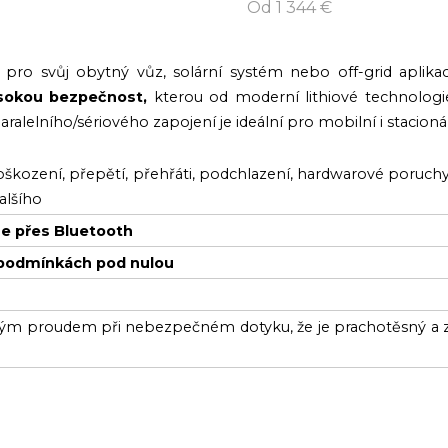
Od 1 344 €
 pro svůj obytný vůz, solární systém nebo off-grid aplika
ysokou bezpečnost,
kterou od moderní lithiové technologi
elního/sériového zapojení je ideální pro mobilní i stacionár
ození, přepětí, přehřáti, podchlazení, hardwarové poruchy, 
alšího
me přes Bluetooth
v podmínkách pod nulou
ickým proudem při nebezpečném dotyku, že je prachotěsný a 