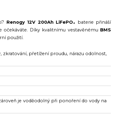
ci?
Renogy 12V 200Ah LiFePO₄
baterie přináší
e očekáváte. Díky kvalitnímu vestavěnému
BMS
ní použití.
zkratování, přetížení proudu, nárazu odolnost,
zároveň je voděodolný při ponoření do vody na