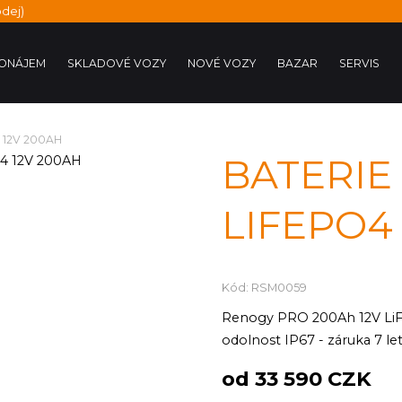
dej)
ONÁJEM
SKLADOVÉ VOZY
NOVÉ VOZY
BAZAR
SERVIS
 12V 200AH
BATERIE
LIFEPO4
Kód: RSM0059
Renogy PRO 200Ah 12V LiFe
odolnost IP67 - záruka 7 let
od 33 590 CZK