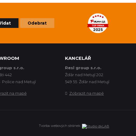
řidat
Odebrat
WROOM
KANCELÁŘ
group s.r.o.
Resl group s.r.o.
šti 442
Žďár nad Metují 202
 Police nad Metují
549 55 Žďár nad Metují
razit na mapě
Zobrazit na mapě
Tvorba webových stránek: