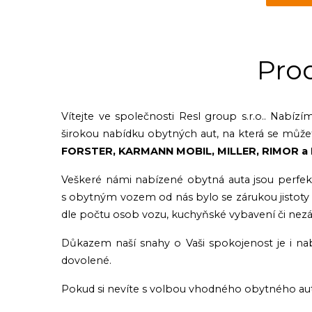
Pro
Vítejte ve společnosti Resl group s.r.o.. Nabí
širokou nabídku obytných aut, na která se může
FORSTER, KARMANN MOBIL, MILLER, RIMOR a
Veškeré námi nabízené obytná auta jsou perfekt
s obytným vozem od nás bylo se zárukou jistoty a
dle počtu osob vozu, kuchyňské vybavení či nezáv
Důkazem naší snahy o Vaši spokojenost je i nabí
dovolené.
Pokud si nevíte s volbou vhodného obytného au