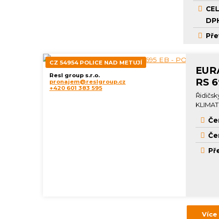
CEL
DP
Pře
CZ 54954 POLICE NAD METUJÍ
EUR
Resl group s.r.o.
RS 6
pronajem@reslgroup.cz
+420 601 383 595
Řidičsk
KLIMAT
Če
Če
Př
Více