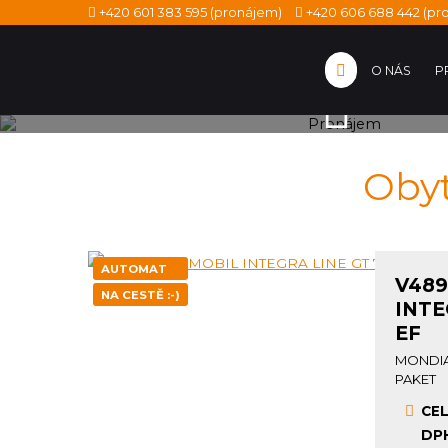
+420 601 383 595
(pronájem)
+420 606 688 442
(pro
O NÁS
P
PRONÁJEM
Obyt
AUTOMAT
V489
NA CESTĚ :-)
INTE
EF
MONDI
PAKET
CEL
DPH