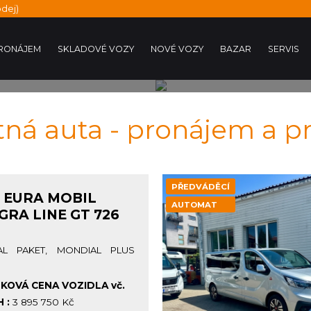
dej)
RONÁJEM
SKLADOVÉ VOZY
NOVÉ VOZY
BAZAR
SERVIS
ná auta - pronájem a p
PŘEDVÁDĚCÍ
 EURA MOBIL
AUTOMAT
GRA LINE GT 726
AL PAKET, MONDIAL PLUS
KOVÁ CENA VOZIDLA vč.
 :
3 895 750 Kč