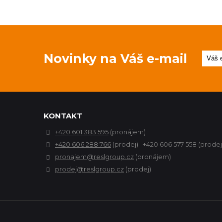
Novinky na Váš e-mail
KONTAKT
+420 601 383 595
(pronájem)
+420 606 288 766
(prodej) +420 606 577 558 (prodej
pronajem@reslgroup.cz
(pronájem)
prodej@reslgroup.cz
(prodej)