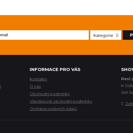
P
Kategorie
INFORMACE PRO VÁS
SHO
Resl 
Kontakty
K Sídli
)
O nás
549 54
Obchodní podmínky
Všeobecné obchodní podmínky
Zob
Ochrana osobních údajů