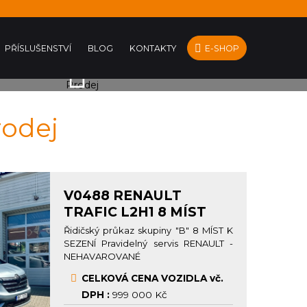
PŘÍSLUŠENSTVÍ
BLOG
KONTAKTY
E-SHOP
PRODEJ
rodej
V0488 RENAULT
TRAFIC L2H1 8 MÍST
Řidičský průkaz skupiny "B" 8 MÍST K
SEZENÍ Pravidelný servis RENAULT -
NEHAVAROVANÉ
CELKOVÁ CENA VOZIDLA vč.
DPH :
999 000 Kč