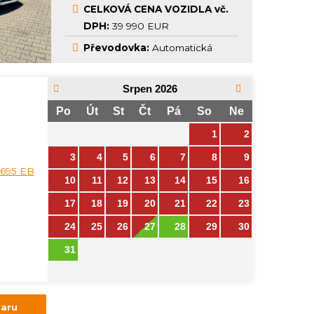
CELKOVÁ CENA VOZIDLA vč.
DPH:
39 990 EUR
Převodovka:
Automatická
Srpen
2026
Po
Út
St
Čt
Pá
So
Ne
1
2
3
4
5
6
7
8
9
10
11
12
13
14
15
16
17
18
19
20
21
22
23
24
25
26
27
28
29
30
31
zaru