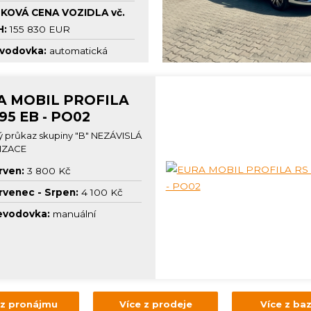
KOVÁ CENA VOZIDLA vč.
H:
155 830 EUR
vodovka:
automatická
A MOBIL PROFILA
95 EB - PO02
ý průkaz skupiny "B" NEZÁVISLÁ
IZACE
rven:
3 800 Kč
rvenec - Srpen:
4 100 Kč
evodovka:
manuální
 z pronájmu
Více z prodeje
Více z ba