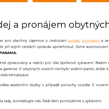
dej a pronájem obytných
zíme pro všechny zájemce o cestování
prodej
,
pronájem
a se
te při svých cestách opravdu spolehnout. Jsme autorizovaní
 PANAMA.
ně zpracovány a nabízí pro Vás špičkové vybavení. Našim c
 garance. V obytných vozech nechybí solární panel, držák 4 jí
islá klimatizace.
dka asistenční služby v případě poruchy vozidla. S vozem o
ta rady, kontaktujte nás. Rádi Vám pomůžeme s výběrem.