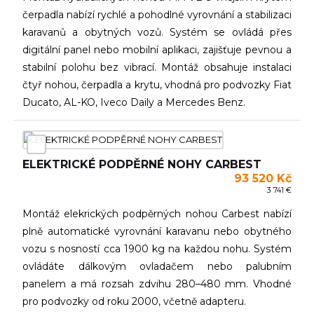
čerpadla nabízí rychlé a pohodlné vyrovnání a stabilizaci
karavanů a obytných vozů. Systém se ovládá přes
digitální panel nebo mobilní aplikaci, zajišťuje pevnou a
stabilní polohu bez vibrací. Montáž obsahuje instalaci
čtyř nohou, čerpadla a krytu, vhodná pro podvozky Fiat
Ducato, AL-KO, Iveco Daily a Mercedes Benz.
ELEKTRICKÉ PODPĚRNÉ NOHY CARBEST
93 520 Kč
3 741 €
Montáž elekrických podpěrných nohou Carbest nabízí
plně automatické vyrovnání karavanu nebo obytného
vozu s nosností cca 1900 kg na každou nohu. Systém
ovládáte dálkovým ovladačem nebo palubním
panelem a má rozsah zdvihu 280–480 mm. Vhodné
pro podvozky od roku 2000, včetně adapteru.