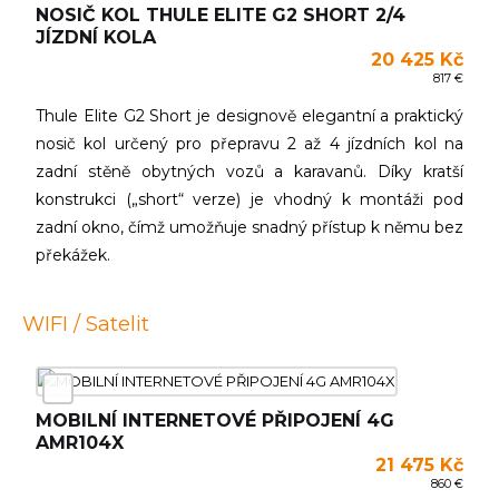
NOSIČ KOL THULE ELITE G2 SHORT 2/4
JÍZDNÍ KOLA
20 425 Kč
817 €
Thule Elite G2 Short je designově elegantní a praktický
nosič kol určený pro přepravu 2 až 4 jízdních kol na
zadní stěně obytných vozů a karavanů. Díky kratší
konstrukci („short“ verze) je vhodný k montáži pod
zadní okno, čímž umožňuje snadný přístup k němu bez
překážek.
WIFI / Satelit
MOBILNÍ INTERNETOVÉ PŘIPOJENÍ 4G
AMR104X
21 475 Kč
860 €