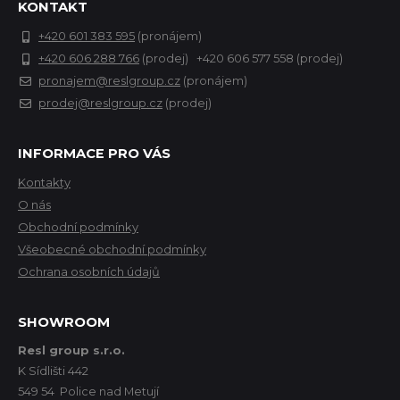
KONTAKT
+420 601 383 595
(pronájem)
+420 606 288 766
(prodej) +420 606 577 558 (prodej)
pronajem@reslgroup.cz
(pronájem)
prodej@reslgroup.cz
(prodej)
INFORMACE PRO VÁS
Kontakty
O nás
Obchodní podmínky
Všeobecné obchodní podmínky
Ochrana osobních údajů
SHOWROOM
Resl group s.r.o.
K Sídlišti 442
549 54 Police nad Metují