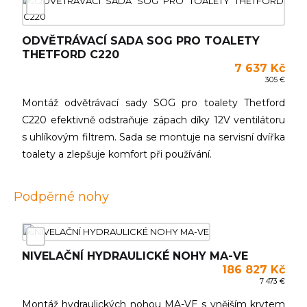
ODVĚTRÁVACÍ SADA SOG PRO TOALETY
THETFORD C220
7 637 Kč
305 €
Montáž odvětrávací sady SOG pro toalety Thetford
C220 efektivně odstraňuje zápach díky 12V ventilátoru
s uhlíkovým filtrem. Sada se montuje na servisní dvířka
toalety a zlepšuje komfort při používání.
Podpěrné nohy
NIVELAČNÍ HYDRAULICKÉ NOHY MA-VE
186 827 Kč
7 473 €
Montáž hydraulických nohou MA-VE s vnějším krytem