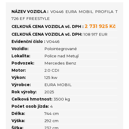
NÁZEV VOZIDLA :
V0446 EURA MOBIL PROFILA T
726 EF FREESTYLE
2 731 925 Kč
CELKOVÁ CENA VOZIDLA vč. DPH :
CELKOVÁ CENA VOZIDLA vč. DPH:
108 917 EUR
Evidenční číslo :
V0446
Vozidlo:
Polointegrované
Lokalita:
Police nad Metují
Podvozek:
Mercedes Benz
Motor:
2.0 CDI
Výkon:
125 kw
Výrobce:
EURA MOBIL
Rok výroby:
2025
Celková hmotnost:
3500 kg
Počet osob jízda:
4
Délka:
744 cm
Výška:
292 cm
Šířka:
232 cm