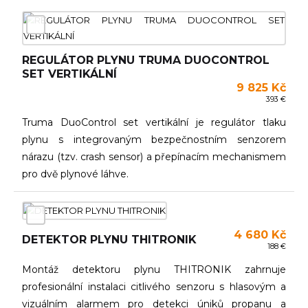
REGULÁTOR PLYNU TRUMA DUOCONTROL
SET VERTIKÁLNÍ
9 825 Kč
393 €
Truma DuoControl set vertikální je regulátor tlaku
plynu s integrovaným bezpečnostním senzorem
nárazu (tzv. crash sensor) a přepínacím mechanismem
pro dvě plynové láhve.
4 680 Kč
DETEKTOR PLYNU THITRONIK
188 €
Montáž detektoru plynu THITRONIK zahrnuje
profesionální instalaci citlivého senzoru s hlasovým a
vizuálním alarmem pro detekci úniků propanu a