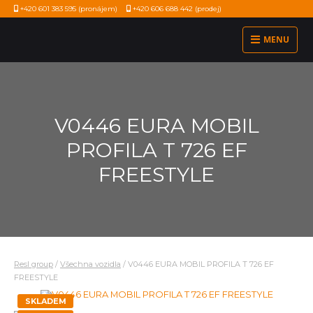
+420 601 383 595
(pronájem)
+420 606 688 442
(prodej)
MENU
V0446 EURA MOBIL
PROFILA T 726 EF
FREESTYLE
Resl group
/
Všechna vozidla
/
V0446 EURA MOBIL PROFILA T 726 EF
FREESTYLE
SKLADEM