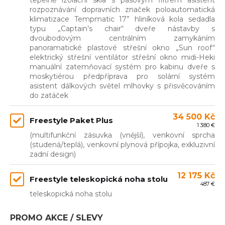
tepelně izolační skla s pásovým filtrem asistent
rozpoznávání dopravních značek poloautomatická
klimatizace Tempmatic 17” hliníková kola sedadla
typu „Captain’s chair“ dveře nástavby s
dvoubodovým centrálním zamykáním
panoramatické plastové střešní okno „Sun roof“
elektrický střešní ventilátor střešní okno midi-Heki
manuální zatemňovací systém pro kabinu dveře s
moskytiérou předpříprava pro solární systém
asistent dálkových světel mlhovky s přisvěcováním
do zatáček
34 500 Kč
Freestyle Paket Plus
1 380 €
(multifunkční zásuvka (vnější), venkovní sprcha
(studená/teplá), venkovní plynová přípojka, exkluzivní
zadní design)
12 175 Kč
Freestyle teleskopická noha stolu
487 €
teleskopická noha stolu
PROMO AKCE / SLEVY