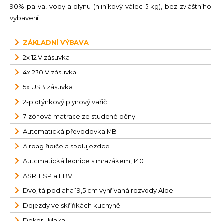
90% paliva, vody a plynu (hliníkový válec 5 kg), bez zvláštního
vybavení.
ZÁKLADNÍ VÝBAVA
2x 12 V zásuvka
4x 230 V zásuvka
5x USB zásuvka
2-plotýnkový plynový vařič
7-zónová matrace ze studené pěny
Automatická převodovka MB
Airbag řidiče a spolujezdce
Automatická lednice s mrazákem, 140 l
ASR, ESP a EBV
Dvojitá podlaha 19,5 cm vyhřívaná rozvody Alde
Dojezdy ve skříňkách kuchyně
Dekor ,,Maka"