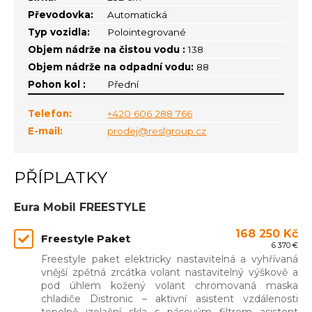
Převodovka:
Automatická
Typ vozidla:
Polointegrované
Objem nádrže na čistou vodu :
138
Objem nádrže na odpadní vodu:
88
Pohon kol :
Přední
Telefon:
+420 606 288 766
E-mail:
prodej@reslgroup.cz
PŘÍPLATKY
Eura Mobil FREESTYLE
168 250 Kč
Freestyle Paket
6 370 €
Freestyle paket elektricky nastavitelná a vyhřívaná
vnější zpětná zrcátka volant nastavitelný výškově a
pod úhlem kožený volant chromovaná maska
chladiče Distronic – aktivní asistent vzdálenosti