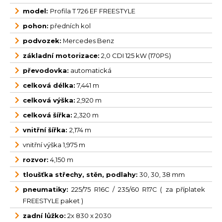
model:
Profila T 726 EF FREESTYLE
pohon:
předních kol
podvozek:
Mercedes Benz
základní motorizace:
2,0 CDI 125 kW (170PS)
převodovka:
automatická
celková délka:
7,441 m
celková výška:
2,920 m
celková šířka:
2,320 m
vnitřní šířka:
2,174 m
vnitřní výška 1,975 m
rozvor:
4,150 m
tloušťka střechy, stěn, podlahy:
30, 30, 38 mm
pneumatiky:
225/75 R16C / 235/60 R17C ( za příplatek
FREESTYLE paket )
zadní lůžko:
2x 830 x 2030