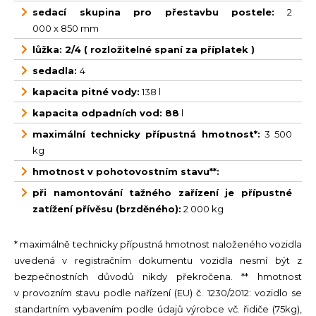
sedací skupina pro přestavbu postele:
2
000 x 850 mm
lůžka: 2/4 ( rozložitelné spaní za příplatek )
sedadla:
4
kapacita pitné vody:
138 l
kapacita odpadních vod: 88
l
maximální technicky přípustná hmotnost*:
3 500
kg
hmotnost v pohotovostním stavu**:
při namontování tažného zařízení je přípustné
zatížení přívěsu (brzděného):
2 000 kg
* maximálně technicky přípustná hmotnost naloženého vozidla
uvedená v registračním dokumentu vozidla nesmí být z
bezpečnostních důvodů nikdy překročena. ** hmotnost
v provozním stavu podle nařízení (EU) č. 1230/2012: vozidlo se
standartním vybavením podle údajů výrobce vč. řidiče (75kg),