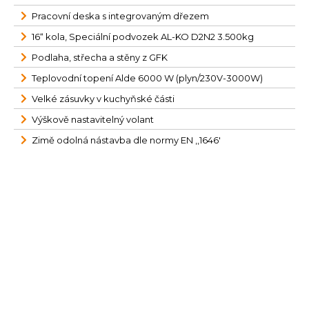
Pracovní deska s integrovaným dřezem
16“ kola, Speciální podvozek AL-KO D2N2 3.500kg
Podlaha, střecha a stěny z GFK
Teplovodní topení Alde 6000 W (plyn/230V-3000W)
Velké zásuvky v kuchyňské části
Výškově nastavitelný volant
Zimě odolná nástavba dle normy EN ,,1646'