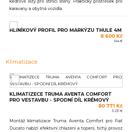
kedrové lišty pro stínící stěny. Praktický přístřešek pro
karavany a obytná vozidla.
HLINÍKOVÝ PROFIL PRO MARKÝZU THULE 4M
8 600 Kč
344 €
Klimatizace
KLIMATIZECE TRUMA AVENTA COMFORT
PRO VESTAVBU - SPODNÍ DÍL KRÉMOVÝ
80 771 Kč
3 231 €
Montáž klimatizace Truma Aventa Comfort pro Fiat
Ducato nabízí efektivní chlazení a topení, tichý provoz