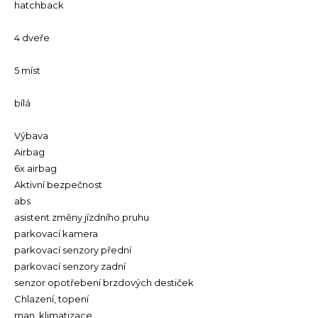
hatchback
4 dveře
5 míst
bílá
Výbava
Airbag
6x airbag
Aktivní bezpečnost
abs
asistent změny jízdního pruhu
parkovací kamera
parkovací senzory přední
parkovací senzory zadní
senzor opotřebení brzdových destiček
Chlazení, topení
man. klimatizace