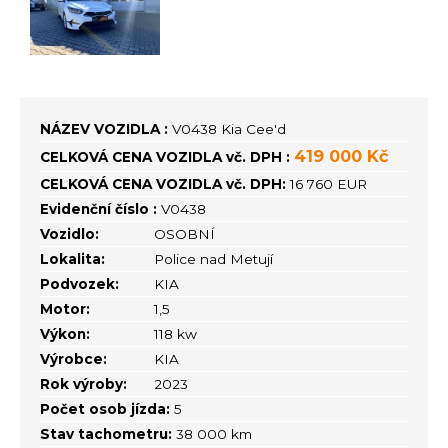
NÁZEV VOZIDLA :
V0438 Kia Cee'd
419 000 Kč
CELKOVÁ CENA VOZIDLA vč. DPH :
CELKOVÁ CENA VOZIDLA vč. DPH:
16 760 EUR
Evidenční číslo :
V0438
Vozidlo:
OSOBNÍ
Lokalita:
Police nad Metují
Podvozek:
KIA
Motor:
1,5
Výkon:
118 kw
Výrobce:
KIA
Rok výroby:
2023
Počet osob jízda:
5
Stav tachometru:
38 000 km