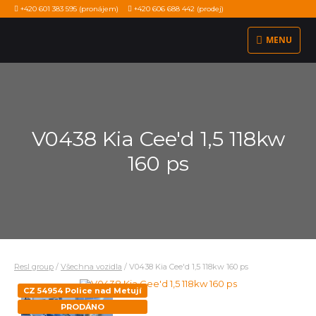
+420 601 383 595
(pronájem)
+420 606 688 442
(prodej)
MENU
V0438 Kia Cee'd 1,5 118kw
160 ps
Resl group
/
Všechna vozidla
/
V0438 Kia Cee'd 1,5 118kw 160 ps
CZ 54954 Police nad Metují
PRODÁNO