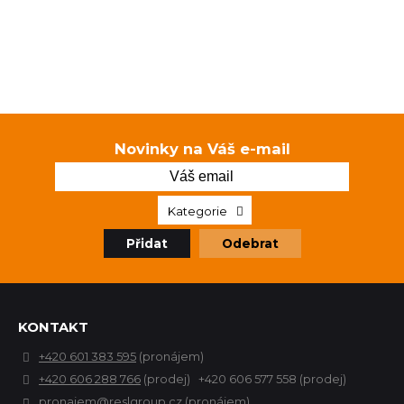
Novinky na Váš e-mail
Kategorie
Přidat
Odebrat
KONTAKT
+420 601 383 595
(pronájem)
+420 606 288 766
(prodej) +420 606 577 558 (prodej)
pronajem@reslgroup.cz
(pronájem)