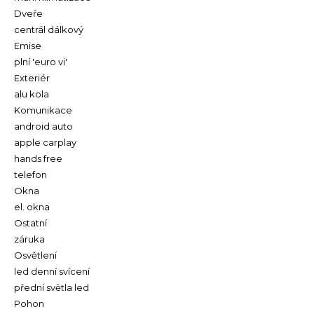
Dveře
centrál dálkový
Emise
plní 'euro vi'
Exteriér
alu kola
Komunikace
android auto
apple carplay
hands free
telefon
Okna
el. okna
Ostatní
záruka
Osvětlení
led denní svícení
přední světla led
Pohon