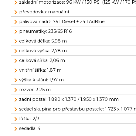
základní motorizace: 96 KW / 130 PS (125 KW / 170 
převodovka: manuální
palivová nádrž: 75 l Diesel + 24 l AdBlue
pneumatiky: 235/65 R16
celková délka: 5,98 m
celková výška: 2,78 m
celková šířka: 2,06 m
vnitřní šířka: 1,87 m
výška k stání: 1,97 m
rozvor: 3,75 m
zadní postel: 1.890 x 1.370 / 1.950 x 1.370 mm
sedací skupina pro přestavbu postele: 1 723 x 1 07
lůžka: 2/3
sedadla: 4