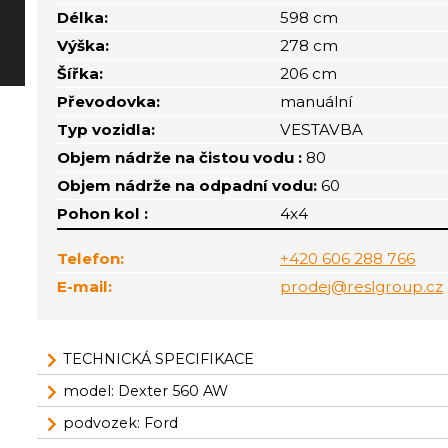
Délka:
598 cm
Výška:
278 cm
Šířka:
206 cm
Převodovka:
manuální
Typ vozidla:
VESTAVBA
Objem nádrže na čistou vodu :
80
Objem nádrže na odpadní vodu:
60
Pohon kol :
4x4
Telefon:
+420 606 288 766
E-mail:
prodej@reslgroup.cz
TECHNICKÁ SPECIFIKACE
model: Dexter 560 AW
podvozek: Ford