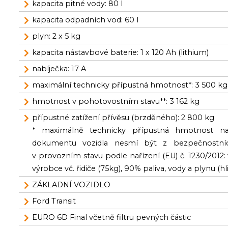
kapacita pitné vody: 80 l
kapacita odpadních vod: 60 l
plyn: 2 x 5 kg
kapacita nástavbové baterie: 1 x 120 Ah (lithium)
nabíječka: 17 A
maximální technicky přípustná hmotnost*: 3 500 kg
hmotnost v pohotovostním stavu**: 3 162 kg
přípustné zatížení přívěsu (brzděného): 2 800 kg
* maximálně technicky přípustná hmotnost na
dokumentu vozidla nesmí být z bezpečnostní
v provozním stavu podle nařízení (EU) č. 1230/2012
výrobce vč. řidiče (75kg), 90% paliva, vody a plynu (h
ZÁKLADNÍ VOZIDLO
Ford Transit
EURO 6D Final včetně filtru pevných částic