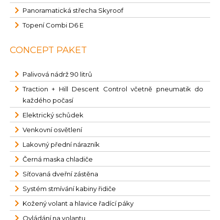
Panoramatická střecha Skyroof
Topení Combi D6 E
CONCEPT PAKET
Palivová nádrž 90 litrů
Traction + Hill Descent Control včetně pneumatik do
každého počasí
Elektrický schůdek
Venkovní osvětlení
Lakovný přední nárazník
Černá maska chladiče
Síťovaná dveřní zástěna
Systém stmívání kabiny řidiče
Kožený volant a hlavice řadící páky
Ovládání na volantu