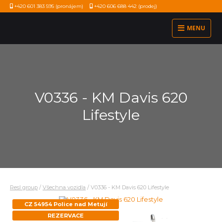
+420 601 383 595
(pronájem)
+420 606 688 442
(prodej)
MENU
V0336 - KM Davis 620
Lifestyle
Resl group
/
Všechna vozidla
/
V0336 - KM Davis 620 Lifestyle
CZ 54954 Police nad Metují
REZERVACE