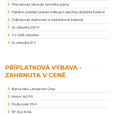
Přerušovač obvodu zemního plynu
Palubní ovládací panel indikujicí všechny důležité funkce
Odpojovač startovací a nástavbové baterie
3x zásuvka 230 V
3 x USB zásuvka
2x zásuvka 12 V
PŘÍPLATKOVÁ VÝBAVA -
ZAHRNUTA V CENĚ
Barva laku Lanzarote Grey
Motor 140 PS
Podvozek 35 H
16" ALU kola