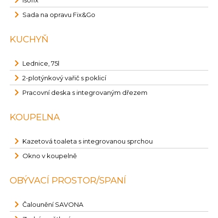
Isofix
Sada na opravu Fix&Go
KUCHYŇ
Lednice, 75l
2-plotýnkový vařič s poklicí
Pracovní deska s integrovaným dřezem
KOUPELNA
Kazetová toaleta s integrovanou sprchou
Okno v koupelně
OBÝVACÍ PROSTOR/SPANÍ
Čalounění SAVONA