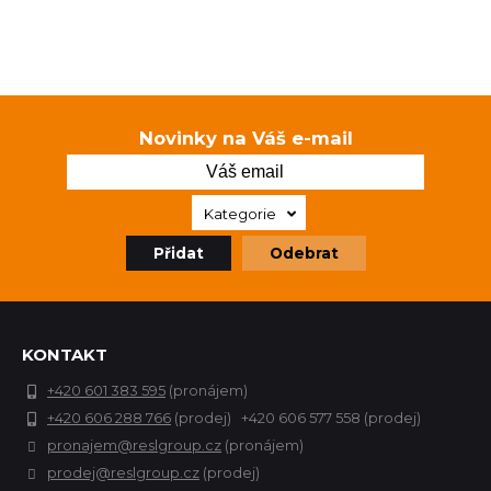
Novinky na Váš e-mail
Kategorie
Přidat
Odebrat
KONTAKT
+420 601 383 595
(pronájem)
+420 606 288 766
(prodej) +420 606 577 558 (prodej)
pronajem@reslgroup.cz
(pronájem)
prodej@reslgroup.cz
(prodej)