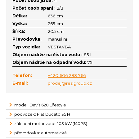
Počet osob jízda:
4
Počet osob spaní :
2/3
Délka:
636 cm
Výška:
265 cm
Šířka:
205 cm
Převodovka:
manuální
Typ vozidla:
VESTAVBA
Objem nádrže na čistou vodu :
85 l
Objem nádrže na odpadní vodu:
75l
Telefon:
+420 606 288 766
E-mail:
prodej@reslgroup.cz
model: Davis 620 Lifestyle
podvozek: Fiat Ducato 35 H
základní motorizace: 103 kW (140PS)
převodovka: automatická