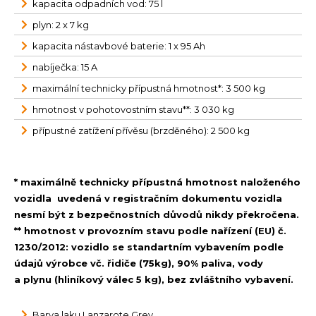
kapacita odpadních vod: 75 l
plyn: 2 x 7 kg
kapacita nástavbové baterie: 1 x 95 Ah
nabíječka: 15 A
maximální technicky přípustná hmotnost*: 3 500 kg
hmotnost v pohotovostním stavu**: 3 030 kg
přípustné zatížení přívěsu (brzděného): 2 500 kg
* maximálně technicky přípustná hmotnost naloženého
vozidla uvedená v registračním dokumentu vozidla
nesmí být z bezpečnostních důvodů nikdy překročena.
** hmotnost v provozním stavu podle nařízení (EU) č.
1230/2012: vozidlo se standartním vybavením podle
údajů výrobce vč. řidiče (75kg), 90% paliva, vody
a plynu (hliníkový válec 5 kg), bez zvláštního vybavení.
Barva laku Lanzarote Grey