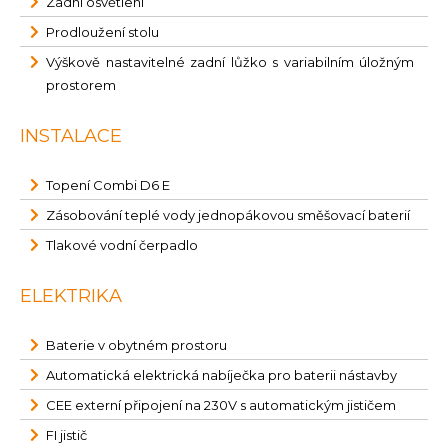
Zadní osvětlení
Prodloužení stolu
Výškově nastavitelné zadní lůžko s variabilním úložným
prostorem
INSTALACE
Topení Combi D6 E
Zásobování teplé vody jednopákovou směšovací baterií
Tlakové vodní čerpadlo
ELEKTRIKA
Baterie v obytném prostoru
Automatická elektrická nabíječka pro baterii nástavby
CEE externí připojení na 230V s automatickým jističem
FI jistič