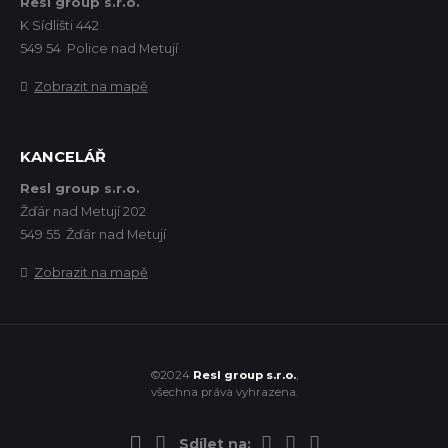
Resl group s.r.o.
K Sídlišti 442
549 54 Police nad Metují
Zobrazit na mapě
KANCELÁŘ
Resl group s.r.o.
Žďár nad Metují 202
549 55 Žďár nad Metují
Zobrazit na mapě
©2024
Resl group s.r.o.
,
všechna práva vyhrazena.
Sdílet na: