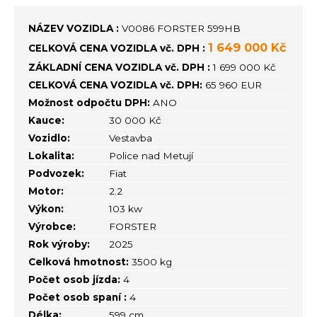
NÁZEV VOZIDLA :
V0086 FORSTER 599HB
1 649 000 Kč
CELKOVÁ CENA VOZIDLA vč. DPH :
ZÁKLADNÍ CENA VOZIDLA vč. DPH :
1 699 000 Kč
CELKOVÁ CENA VOZIDLA vč. DPH:
65 960 EUR
Možnost odpočtu DPH:
ANO
Kauce:
30 000 Kč
Vozidlo:
Vestavba
Lokalita:
Police nad Metují
Podvozek:
Fiat
Motor:
2.2
Výkon:
103 kw
Výrobce:
FORSTER
Rok výroby:
2025
Celková hmotnost:
3500 kg
Počet osob jízda:
4
Počet osob spaní :
4
Délka:
599 cm