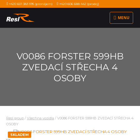
+420 601 383 595
(pronájem)
+420 606 688 442
(prodej)
MENU
V0086 FORSTER 599HB
ZVEDACÍ STŘECHA 4
OSOBY
Resl group
/
Všechna vozidla
/
V0086 FORSTER 599HB ZVEDACÍ STŘECHA 4
OSOBY
SKLADEM