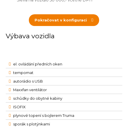
Sleva na vozidlo 50 000,- včetně DPH
Pokračovat v konfiguraci
Výbava vozidla
el. ovládání předních oken
tempomat
autorádio s USB
Maxxfan ventilátor
schůdky do obytné kabiny
ISOFIX
plynové topení s bojlerem Truma
sporák s plotýnkami