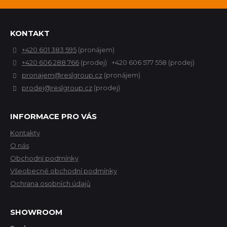
KONTAKT
+420 601 383 595
(pronájem)
+420 606 288 766
(prodej) +420 606 577 558 (prodej)
pronajem@reslgroup.cz
(pronájem)
prodej@reslgroup.cz
(prodej)
INFORMACE PRO VÁS
Kontakty
O nás
Obchodní podmínky
Všeobecné obchodní podmínky
Ochrana osobních údajů
SHOWROOM