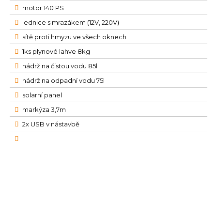
motor 140 PS
lednice s mrazákem (12V, 220V)
sítě proti hmyzu ve všech oknech
1ks plynové lahve 8kg
nádrž na čistou vodu 85l
nádrž na odpadní vodu 75l
solarní panel
markýza 3,7m
2x USB v nástavbě