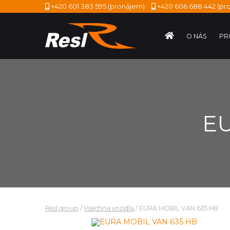
+420 601 383 595
(pronájem)
+420 606 688 442
(pro
O NÁS
PR
EU
Resl group
/
Všechna vozidla
/
EURA MOBIL VAN 635 HB