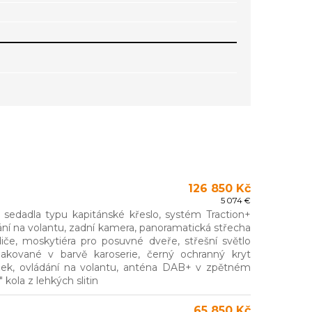
126 850 Kč
5 074 €
t, sedadla typu kapitánské křeslo, systém Traction+
dání na volantu, zadní kamera, panoramatická střecha
iče, moskytiéra pro posuvné dveře, střešní světlo
 lakované v barvě karoserie, černý ochranný kryt
áček, ovládání na volantu, anténa DAB+ v zpětném
kola z lehkých slitin
65 850 Kč