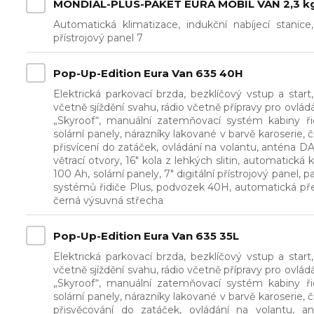
MONDIAL-PLUS-PAKET EURA MOBIL VAN 2,3 k
Automatická klimatizace, indukční nabíjecí stanice,
přístrojový panel 7
Pop-Up-Edition Eura Van 635 40H
Elektrická parkovací brzda, bezklíčový vstup a star
včetně sjíždění svahu, rádio včetně přípravy pro ovlá
„Skyroof“, manuální zatemňovací systém kabiny ři
solární panely, nárazníky lakované v barvě karoserie
přisvícení do zatáček, ovládání na volantu, anténa
větrací otvory, 16" kola z lehkých slitin, automatická k
100 Ah, solární panely, 7" digitální přístrojový panel,
systémů řidiče Plus, podvozek 40H, automatická pře
černá výsuvná střecha
Pop-Up-Edition Eura Van 635 35L
Elektrická parkovací brzda, bezklíčový vstup a star
včetně sjíždění svahu, rádio včetně přípravy pro ovlá
„Skyroof“, manuální zatemňovací systém kabiny ři
solární panely, nárazníky lakované v barvě karoserie
přisvěcování do zatáček, ovládání na volantu, 