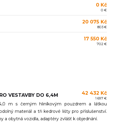
0 Kč
0 €
20 075 Kč
803 €
17 550 Kč
702 €
42 432 Kč
RO VESTAVBY DO 6,4M
1 697 €
,0 m s černým hliníkovým pouzdrem a látkou
dolný materiál a tři kedrové lišty pro příslušenství.
 a obytná vozidla, adaptéry zvlášť k objednání.