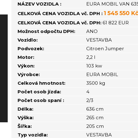
NÁZEV VOZIDLA :
EURA MOBIL VAN 63
1 545 550 K
CELKOVÁ CENA VOZIDLA vč. DPH :
CELKOVÁ CENA VOZIDLA vč. DPH:
61 822 EUR
Možnost odpočtu DPH:
ANO
Vozidlo:
VESTAVBA
Podvozek:
Citroen Jumper
Motor:
2,2 l
Výkon:
103 kw
Výrobce:
EURA MOBIL
Celková hmotnost:
3500 kg
Počet osob jízda:
4
Počet osob spaní :
2/3
Délka:
636 cm
Výška:
265 cm
Šířka:
205 cm
Typ vozidla:
VESTAVBA