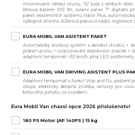
chromované větrací otvory, 16" kola z lehkých slitin,
lithiová baterie 100 Ah, solární panel, 7" digitální 
paket asistenčních systémů řidiče Plus, automatická
výklopná střecha, 60litrová palivová nádrž, registrace
EURA MOBIL VAN ASISTENT PAKET
Automatický brzdový systém s detekcí chodců + deš
jízdním pruhu + rozpoznávání dopravních značek + det
adaptivní tempomat >30 km/h, plně LED světlomety
EURA MOBIL VAN DRIVING ASISTENT PLUS PA
Adaptivní tempomat s funkcí Stop and Go, asistent pro
zácpě, elektricky sklopná zrcátka, senzory pro couv
křížového pohybu za vozidlem.
Eura Mobil Van chassi opce 2026 příslušenství
180 PS Motor (AP 140PS ) 15 kg