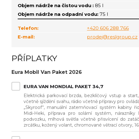
Objem nádrže na čistou vodu :
85 l
Objem nádrže na odpadní vodu:
75 l
Telefon:
+420 606 288 766
E-mail:
prodej@reslgroup.cz
PŘÍPLATKY
Eura Mobil Van Paket 2026
EURA VAN MONDIAL PAKET 34,7
Elektrická parkovací brzda, bezklíčový vstup a star
včetně sjíždění svahu, rádio včetně přípravy pro ovlá
„Skyroof“, manuální zatemňovací systém kabiny řid
Midi-Heki, příprava pro solární systém, nárazníky
podvozku, mlhová světla včetně přisvícení do zat
zrcátku, kožený volant, chromované větrací otvory, 16" 