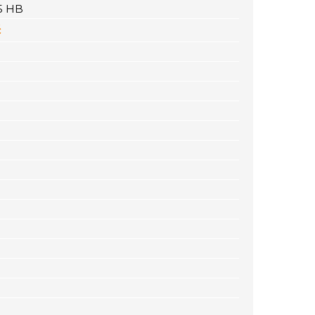
5 HB
č