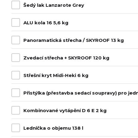
Šedý lak Lanzarote Grey
ALU kola 16 5,6 kg
Panoramatická střecha / SKYROOF 13 kg
Zvedací střecha + SKYROOF 120 kg
Střešní kryt Midi-Heki 6 kg
Přistýlka (přestavba sedací soupravy) pro je
Kombinované vytápění D 6 E 2 kg
Lednička o objemu 138 l