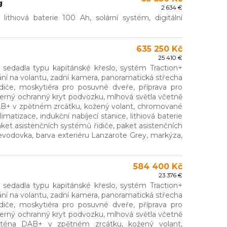
g
2 634 €
 lithiová baterie 100 Ah, solární systém, digitální
635 250 Kč
25 410 €
t, sedadla typu kapitánské křeslo, systém Traction+
dání na volantu, zadní kamera, panoramatická střecha
diče, moskytiéra pro posuvné dveře, příprava pro
, černý ochranný kryt podvozku, mlhová světla včetně
 DAB+ v zpětném zrcátku, kožený volant, chromované
limatizace, indukční nabíjecí stanice, lithiová baterie
 paket asistenčních systémů řidiče, paket asistenčních
vodovka, barva exteriéru Lanzarote Grey, markýza,
584 400 Kč
23 376 €
t, sedadla typu kapitánské křeslo, systém Traction+
dání na volantu, zadní kamera, panoramatická střecha
diče, moskytiéra pro posuvné dveře, příprava pro
, černý ochranný kryt podvozku, mlhová světla včetně
anténa DAB+ v zpětném zrcátku, kožený volant,