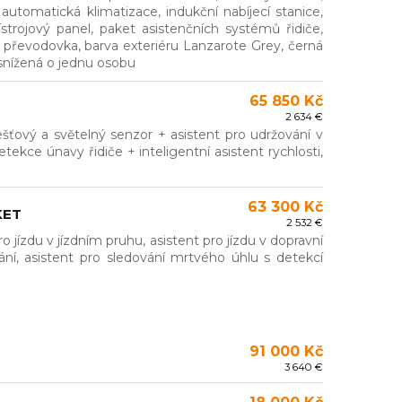
 automatická klimatizace, indukční nabíjecí stanice,
přístrojový panel, paket asistenčních systémů řidiče,
 převodovka, barva exteriéru Lanzarote Grey, černá
 snížená o jednu osobu
65 850 Kč
2 634 €
ťový a světelný senzor + asistent pro udržování v
ekce únavy řidiče + inteligentní asistent rychlosti,
63 300 Kč
KET
2 532 €
 jízdu v jízdním pruhu, asistent pro jízdu v dopravní
ání, asistent pro sledování mrtvého úhlu s detekcí
91 000 Kč
3 640 €